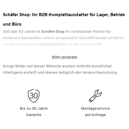
Schäfer Shop: Ihr B2B-Komplettausstatter für Lager, Betrieb
und Büro
Seit über 50 Jahren ist
Schäfer Shop
Ihr verlässlicher Partner für
moderne Arbeitswelten. Unsere europaweiten Geschäftskunden schätzen
uns als strategischen
Lösungsanbieter
für die professionelle
Lagereinrichtung und die Ausstattung von Büros mit modernsten Möbeln
Mehr anzeigen
und effizientem Arbeitsmaterial. Unser Ziel ist es, Ihnen mit
hochwertigen
Produkten
und
schnellen Lieferzeiten
die Arbeit im Betrieb spürbar zu
Einige Bilder auf dieser Website wurden mithilfe künstlicher
erleichtern.
Intelligenz erstellt und dienen lediglich der Veranschaulichung.
Ob individuelle Betriebsausstattungen oder großflächige
Einrichtungsprojekte: Wir bieten Ihnen ein umfassendes Sortiment aus
über 150.000 Artikeln. Als Ihr
B2B-Partner
unterstützen wir Sie von der
Auswahl einzelner Produkte bis hin zur ganzheitlichen Projektplanung
Bis zu 30 Jahre
Montageservice
durch unsere Experten von
Workplace Solutions
– inklusive Beratung,
Garantie
auf Anfrage
Konzeption und fachgerechter Montage vor Ort.