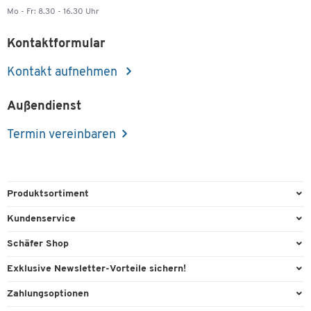
Mo - Fr: 8.30 - 16.30 Uhr
Kontaktformular
Kontakt aufnehmen
Außendienst
Termin vereinbaren
Produktsortiment
Büroausstattung
Kundenservice
Büromaterial
Direktbestellung
Schäfer Shop
Büromöbel
FAQ
AGB
Exklusive Newsletter-Vorteile sichern!
Lager & Betrieb
Kontaktformulare
Außendienst
Willkommensgeschenk
Zahlungsoptionen
Reinigung & Hygiene
Lieferinformationen
Compliance
Exklusive Aktionen