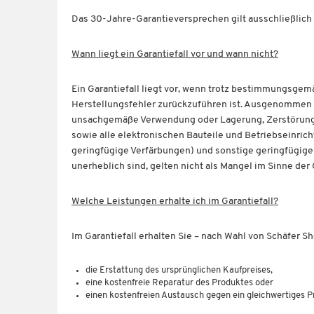
Das 30-Jahre-Garantieversprechen gilt ausschließlich 
Wann liegt ein Garantiefall vor und wann nicht?
Ein Garantiefall liegt vor, wenn trotz bestimmungsgem
Herstellungsfehler zurückzuführen ist. Ausgenommen 
unsachgemäße Verwendung oder Lagerung, Zerstörung d
sowie alle elektronischen Bauteile und Betriebseinrich
geringfügige Verfärbungen) und sonstige geringfügige
unerheblich sind, gelten nicht als Mangel im Sinne de
Welche Leistungen erhalte ich im Garantiefall?
Im Garantiefall erhalten Sie – nach Wahl von Schäfer S
die Erstattung des ursprünglichen Kaufpreises,
eine kostenfreie Reparatur des Produktes oder
einen kostenfreien Austausch gegen ein gleichwertiges P