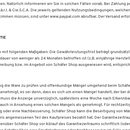
n. Natürlich informieren wir Sie in solchen Fällen vorab. Bei Zahlung p
.r.l. & Cie.S.C.A. Die jeweils geltenden Nutzungsbedingungen, welchen
 zustimmen müssen, sind unter www.paypal.com abrufbar. Der Versand erfo
TIE
 mit folgenden Maßgaben: Die Gewährleistungsfrist beträgt grundsätzl
dauer von weniger als 24 Monaten betroffen ist (z.B. einjährige Herstel
reibung bzw. im Angebot von Schäfer Shop ausgewiesen wird, entsprich
rung die Ware zu prüfen und offenkundige Mängel umgehend beim Schäfer
s genehmigt, es sei denn, dass es sich um einen Mangel handelt, der bei
so muss die Anzeige unverzüglich, spätestens eine Woche nach Erkennba
 auch in Ansehung eines solchen Mangels als genehmigt. Für rechtzeit
ung oder eine Nachbesserung. Schäfer Shop kann die Beseitigung von Mä
els angemessenen Teil des Kaufpreises bezahlt hat. Der Garantiezeitra
über Schäfer Shop vor Ablauf des Garantiezeitraums schriftlich (ode