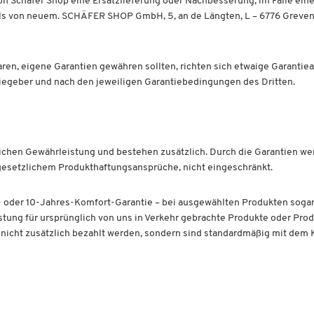
on Schäfer Shop eine Ersatzlieferung oder Nachbesserung; im Falle eine
als von neuem. SCHÄFER SHOP GmbH, 5, an de Längten, L – 6776 Grevenm
aren, eigene Garantien gewähren sollten, richten sich etwaige Garant
tiegeber und nach den jeweiligen Garantiebedingungen des Dritten.
lichen Gewährleistung und bestehen zusätzlich. Durch die Garantien we
gesetzlichem Produkthaftungsansprüche, nicht eingeschränkt.
 5- oder 10-Jahres-Komfort-Garantie – bei ausgewählten Produkten soga
istung für ursprünglich von uns in Verkehr gebrachte Produkte oder Prod
nicht zusätzlich bezahlt werden, sondern sind standardmäßig mit dem 