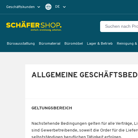
DE
Geschäftskunden
Privatkunden
FR
Büroausstattung
Büromaterial
Büromöbel
Lager & Betrieb
Reinigung &
ALLGEMEINE GESCHÄFTSBEDI
GELTUNGSBEREICH
Nachstehende Bedingungen gelten für alle Verträge, 
sind Gewerbetreibende, soweit die Order für die Lief
selbstständigen beruflichen Tätigkeit erfolgen.