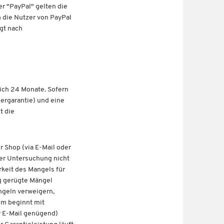
er "PayPal" gelten die
 die Nutzer von PayPal
lgt nach
ich 24 Monate. Sofern
lergarantie) und eine
t die
 Shop (via E-Mail oder
 der Untersuchung nicht
rkeit des Mangels für
ig gerügte Mängel
ngeln verweigern,
um beginnt mit
r E-Mail genügend)