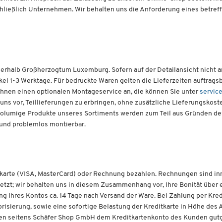
chließlich Unternehmen. Wir behalten uns die Anforderung eines betref
innerhalb Großherzogtum Luxemburg. Sofern auf der Detailansicht nicht
tikel 1-3 Werktage. Für bedruckte Waren gelten die Lieferzeiten auftrags
hnen einen optionalen Montageservice an, die können Sie unter
servic
uns vor, Teillieferungen zu erbringen, ohne zusätzliche Lieferungskoste
oßvolumige Produkte unseres Sortiments werden zum Teil aus Gründen de
h und problemlos montierbar.
karte (VISA, MasterCard) oder Rechnung bezahlen. Rechnungen sind inn
tzt; wir behalten uns in diesem Zusammenhang vor, Ihre Bonität über 
ung Ihres Kontos ca. 14 Tage nach Versand der Ware. Bei Zahlung per Kred
isierung, sowie eine sofortige Belastung der Kreditkarte in Höhe des 
en seitens Schäfer Shop GmbH dem Kreditkartenkonto des Kunden gutg