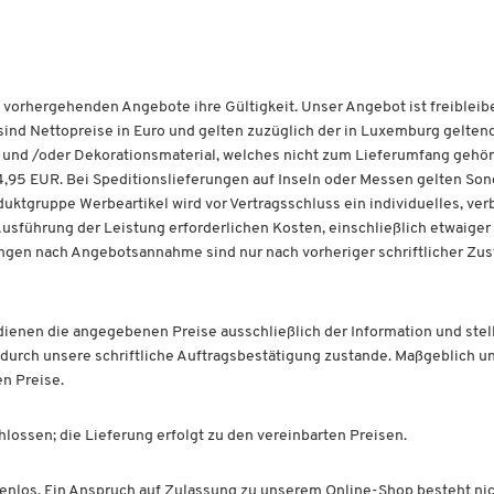
le vorhergehenden Angebote ihre Gültigkeit. Unser Angebot ist freibleibe
ind Nettopreise in Euro und gelten zuzüglich der in Luxemburg gelten
und /oder Dekorationsmaterial, welches nicht zum Lieferumfang gehört
,95 EUR. Bei Speditionslieferungen auf Inseln oder Messen gelten Sond
oduktgruppe Werbeartikel wird vor Vertragsschluss ein individuelles, ve
Ausführung der Leistung erforderlichen Kosten, einschließlich etwaiger
ngen nach Angebotsannahme sind nur nach vorheriger schriftlicher Z
dienen die angegebenen Preise ausschließlich der Information und stel
 durch unsere schriftliche Auftragsbestätigung zustande. Maßgeblich un
en Preise.
lossen; die Lieferung erfolgt zu den vereinbarten Preisen.
tenlos. Ein Anspruch auf Zulassung zu unserem Online-Shop besteht nic