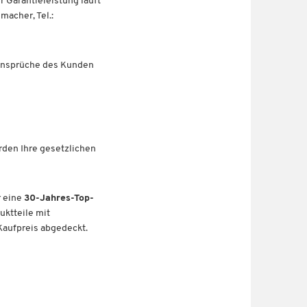
r Garantieleistung läuft
acher, Tel.:
ieansprüche des Kunden
rden Ihre gesetzlichen
r eine
30-Jahres-Top-
uktteile mit
Kaufpreis abgedeckt.