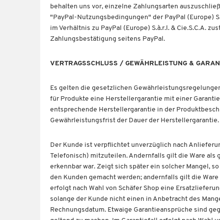
behalten uns vor, einzelne Zahlungsarten auszuschließe
"PayPal-Nutzungsbedingungen" der PayPal (Europe) S.à
im Verhältnis zu PayPal (Europe) S.à.r.l. & Cie.S.C.A.
Zahlungsbestätigung seitens PayPal.
VERTRAGSSCHLUSS / GEWÄHRLEISTUNG & GARAN
Es gelten die gesetzlichen Gewährleistungsregelungen
für Produkte eine Herstellergarantie mit einer Garantie
entsprechende Herstellergarantie in der Produktbesch
Gewährleistungsfrist der Dauer der Herstellergarantie.
Der Kunde ist verpflichtet unverzüglich nach Anliefe
Telefonisch) mitzuteilen. Andernfalls gilt die Ware al
erkennbar war. Zeigt sich später ein solcher Mangel, 
den Kunden gemacht werden; andernfalls gilt die Ware
erfolgt nach Wahl von Schäfer Shop eine Ersatzliefer
solange der Kunde nicht einen in Anbetracht des Mang
Rechnungsdatum. Etwaige Garantieansprüche sind gegen