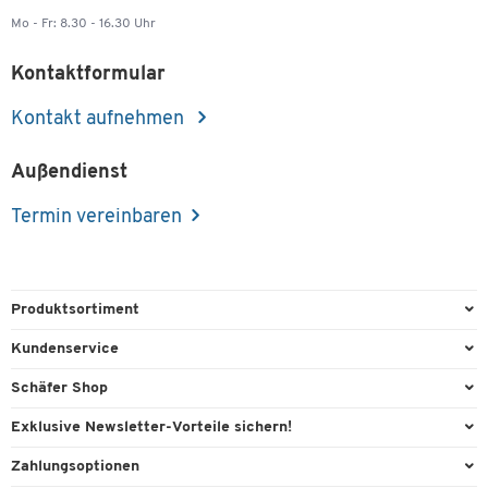
Mo - Fr: 8.30 - 16.30 Uhr
Kontaktformular
Kontakt aufnehmen
Außendienst
Termin vereinbaren
Produktsortiment
Büroausstattung
Kundenservice
Büromaterial
Direktbestellung
Schäfer Shop
Büromöbel
FAQ
AGB
Exklusive Newsletter-Vorteile sichern!
Lager & Betrieb
Kontaktformulare
Außendienst
Willkommensgeschenk
Zahlungsoptionen
Reinigung & Hygiene
Lieferinformationen
Compliance