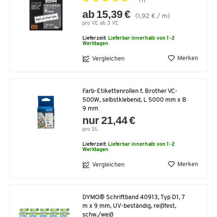
(1)
ab 15,39 €
(1,92 € / m)
pro VE ab 3 VE
Lieferzeit:
Lieferbar innerhalb von 1-2
Werktagen
Merken
Vergleichen
Farb-Etikettenrollen f. Brother VC-
500W, selbstklebend, L 5000 mm x B
9 mm
nur 21,44 €
pro St.
Lieferzeit:
Lieferbar innerhalb von 1-2
Werktagen
Merken
Vergleichen
DYMO® Schriftband 40913, Typ D1, 7
m x 9 mm, UV-beständig, reißfest,
schw./weiß