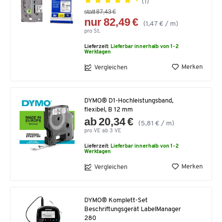
(1)
statt 87,43 €
nur 82,49 €
(1,47 € / m)
pro St.
Lieferzeit:
Lieferbar innerhalb von 1-2
Werktagen
Merken
Vergleichen
DYMO® D1-Hochleistungsband,
flexibel, B 12 mm
ab 20,34 €
(5,81 € / m)
pro VE ab 3 VE
Lieferzeit:
Lieferbar innerhalb von 1-2
Werktagen
Merken
Vergleichen
DYMO® Komplett-Set
Beschriftungsgerät LabelManager
280