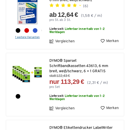
6 mm breit, weiß/schwarz
(6)
ab 12,64 €
(1,58 € / m)
pro St. ab 3 St.
Lieferzeit:
Lieferbar innerhalb von 1-2
Werktagen
1 weitere Varianten
Merken
Vergleichen
DYMO® Sparset
Schriftbandkassetten 43613, 6 mm
breit, weiß/schwarz, 6 + 1 GRATIS
statt 122,43 €
nur 113,29 €
(2,31 € / m)
pro Set
Lieferzeit:
Lieferbar innerhalb von 1-2
Werktagen
Merken
Vergleichen
DYMO® Etikettendrucker LabelWriter