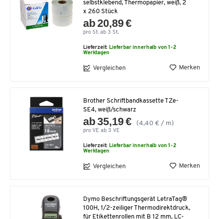
selbstklebend, Thermopapier, weiß, 2
x 260 Stück
ab 20,89 €
pro St. ab 3 St.
Lieferzeit:
Lieferbar innerhalb von 1-2
Werktagen
Merken
Vergleichen
Brother Schriftbandkassette TZe-
SE4, weiß/schwarz
ab 35,19 €
(4,40 € / m)
pro VE ab 3 VE
Lieferzeit:
Lieferbar innerhalb von 1-2
Werktagen
Merken
Vergleichen
Dymo Beschriftungsgerät LetraTag®
100H, 1/2-zeiliger Thermodirektdruck,
für Etikettenrollen mit B 12 mm, LC-