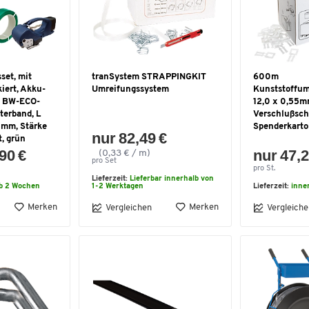
set, mit
tranSystem STRAPPINGKIT
600m
iert, Akku-
Umreifungssystem
Kunststoffum
t BW-ECO-
12,0 x 0,55
terband, L
Verschlußsch
 mm, Stärke
Spenderkart
nur 82,49 €
, grün
90 €
nur 47,2
(0,33 € / m)
pro Set
pro St.
Lieferzeit:
Lieferbar innerhalb von
lb 2 Wochen
1-2 Werktagen
Lieferzeit:
inne
Merken
Merken
Vergleichen
Vergleiche