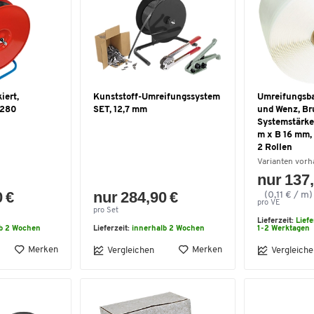
iert,
Kunststoff-Umreifungssystem
Umreifungsb
/280
SET, 12,7 mm
und Wenz, Br
Systemstärke
m x B 16 mm, 
2 Rollen
Varianten vor
nur 137,
0 €
nur 284,90 €
(0,11 € / m)
pro VE
pro Set
Lieferzeit:
Lief
lb 2 Wochen
Lieferzeit:
innerhalb 2 Wochen
1-2 Werktagen
Merken
Merken
Vergleichen
Vergleiche