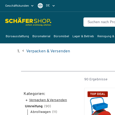
DE
Geschäftskunden
Privatkunden
FR
Büroausstattung
Büromaterial
Büromöbel
Lager & Betrieb
Reinigung &
Verpacken & Versenden
90 Ergebnisse
Kategorien:
TOP DEAL
Verpacken & Versenden
Umreifung
(90)
Abrollwagen
(11)