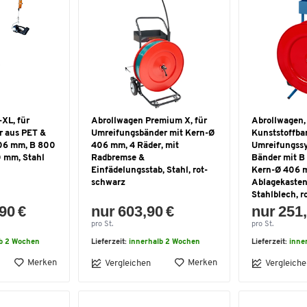
XL, für
Abrollwagen Premium X, für
Abrollwagen,
r aus PET &
Umreifungsbänder mit Kern-Ø
Kunststoffba
406 mm, B 800
406 mm, 4 Räder, mit
Umreifungssy
0 mm, Stahl
Radbremse &
Bänder mit B
Einfädelungsstab, Stahl, rot-
Kern-Ø 406 
schwarz
Ablagekasten
Stahlblech, r
90 €
nur 603,90 €
nur 251,
pro St.
pro St.
lb 2 Wochen
Lieferzeit:
innerhalb 2 Wochen
Lieferzeit:
inne
Merken
Merken
Vergleichen
Vergleiche