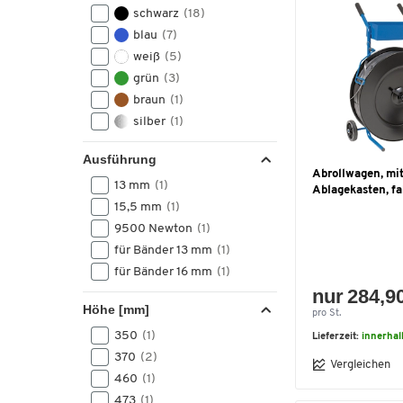
einer Breite von 16 - 19 mm
schwarz
(18)
(1)
blau
(7)
Umreifungsbänder mit
weiß
(5)
einer Breite von 9 - 13 mm
grün
(3)
(1)
braun
(1)
Umreifungsgeräte Serie
silber
(1)
BXT4
(1)
Ausführung
Abrollwagen, mi
13 mm
(1)
Ablagekasten, fa
15,5 mm
(1)
9500 Newton
(1)
für Bänder 13 mm
(1)
für Bänder 16 mm
(1)
nur 284,9
Höhe [mm]
pro St.
350
(1)
Lieferzeit:
innerha
370
(2)
Vergleichen
460
(1)
473
(1)