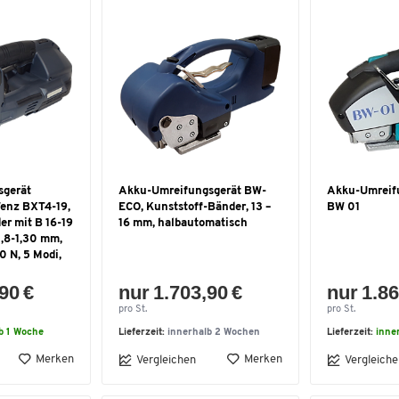
sgerät
Akku-Umreifungsgerät BW-
Akku-Umreif
enz BXT4-19,
ECO, Kunststoff-Bänder, 13 –
BW 01
r mit B 16-19
16 mm, halbautomatisch
,8-1,30 mm,
0 N, 5 Modi,
90 €
nur 1.703,90 €
nur 1.86
pro St.
pro St.
b 1 Woche
Lieferzeit:
innerhalb 2 Wochen
Lieferzeit:
inne
Merken
Merken
Vergleichen
Vergleiche