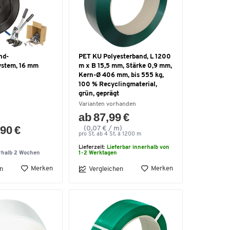
nd-
PET KU Polyesterband, L 1200
ystem, 16 mm
m x B 15,5 mm, Stärke 0,9 mm,
Kern-Ø 406 mm, bis 555 kg,
100 % Recyclingmaterial,
grün, geprägt
Varianten vorhanden
ab 87,99 €
90 €
(0,07 € / m)
pro St. ab 4 St. à 1200 m
Lieferzeit:
Lieferbar innerhalb von
rhalb 2 Wochen
1-2 Werktagen
Merken
Merken
n
Vergleichen