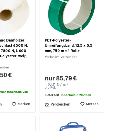
and Banholzer
PET-Polyester-
uchlast 6000 N,
Umreifungsband, 12,5 x 0,5
 7800 N, L 600
mm, 750 m = 1 Rolle
Polyester, weiß,
Varianten vorhanden
handen
50 €
nur 85,79 €
(0,11 € / m)
pro Rol.
erbar innerhalb von
Lieferzeit:
innerhalb 2 Wochen
Merken
Merken
n
Vergleichen