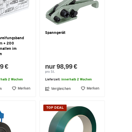
Spanngerät
reifungsband
mm + 200
nallen im
on
9 €
nur 98,99 €
pro St.
rhalb 2 Wochen
Lieferzeit:
innerhalb 2 Wochen
Merken
Merken
n
Vergleichen
TOP DEAL