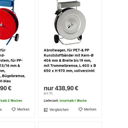
 für
Abrollwagen, für PET-& PP
nd-
Kunststoffbänder mit Kern-Ø
stem, für PP-
406 mm & Breite bis 19 mm,
 13/16 mm &
mit Trommelbremse, L 400 x B
mm,
650 x H 970 mm, vollverzinkt
, Bügelbremse,
ot-blau
90 €
nur 438,90 €
pro St.
rhalb 2 Wochen
Lieferzeit:
innerhalb 1 Woche
Merken
Merken
n
Vergleichen