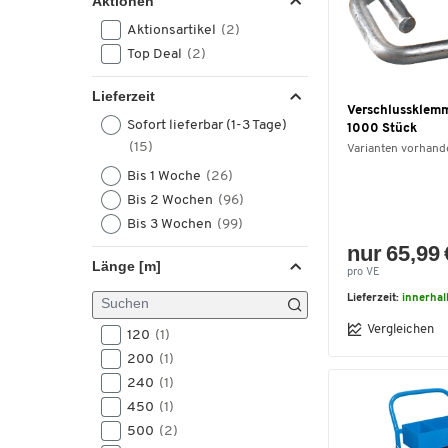
Aktionen
Aktionsartikel
(2)
Top Deal
(2)
Lieferzeit
Verschlussklemm
Sofort lieferbar (1-3 Tage)
1000 Stück
(15)
Varianten vorhand
Bis 1 Woche
(26)
Bis 2 Wochen
(96)
Bis 3 Wochen
(99)
nur 65,99 
Länge [m]
pro VE
Lieferzeit:
innerha
Vergleichen
120
(1)
200
(1)
240
(1)
450
(1)
500
(2)