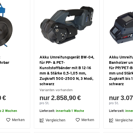
t
Akku Umreifungsgerät BW-04,
Akku Umreif
hrbar
für PP- & PET-
Banholzer un
Kunststoffbänder mit B 12-16
für PP/PET-B
mm & Stärke 0,5-1,05 mm,
mm und Stärk
Zugkraft 500-2500 N, 3 Modi,
Zugkraft bis 
schwarz
schwarz
Varianten vorhanden
0 €
nur 2.858,90 €
nur 3.07
pro St.
pro St.
lb 2 Wochen
Lieferzeit:
innerhalb 1 Woche
Lieferzeit:
inne
Merken
Merken
Vergleichen
Vergleiche