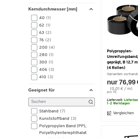
2500
(3)
Kerndurchmesser [mm]
3000
(2)
40
(1)
5000
(1)
62
(1)
63
(2)
76
(2)
200
(4)
Polypropylen-
280
(1)
Umreifungsband,
300
(1)
geprägt, B 12,7
(4 Rollen)
406
(3)
Varianten vorhand
410
(3)
nur 76,99 
(0,01 € / m)
Geeignet für
pro VE
Lieferzeit:
Lieferba
1-2 Werktagen
Stahlband
(7)
Vergleichen
Kunststoffband
(3)
Polypropylen Band (PP),
Polyethylenterephthalat