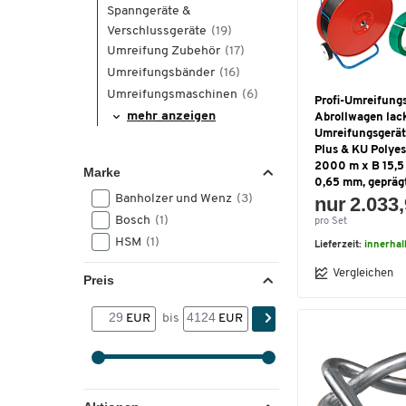
Spanngeräte &
Verschlussgeräte
(19)
Umreifung Zubehör
(17)
Umreifungsbänder
(16)
Umreifungsmaschinen
(6)
Profi-Umreifungs
mehr anzeigen
Abrollwagen lack
Umreifungsgerä
Plus & KU Polyes
2000 m x B 15,5
Marke
0,65 mm, geprägt
Banholzer und Wenz
(3)
nur 2.033,
Bosch
(1)
pro Set
HSM
(1)
Lieferzeit:
innerha
Vergleichen
Preis
EUR
bis
EUR