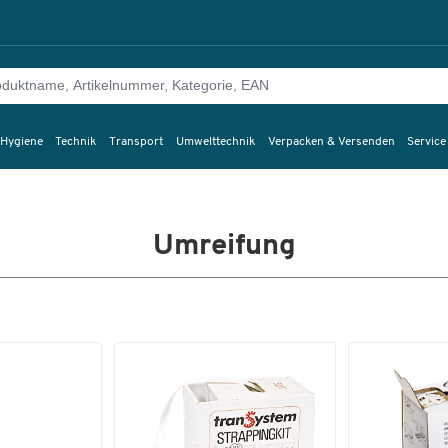
 Hygiene
Technik
Transport
Umwelttechnik
Verpacken & Versenden
Service
Umreifung