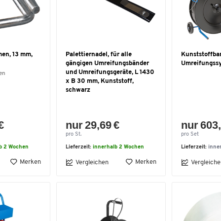
en, 13 mm,
Palettiernadel, für alle
Kunststoffba
gängigen Umreifungsbänder
Umreifungss
und Umreifungsgeräte, L 1430
en
x B 30 mm, Kunststoff,
schwarz
€
nur 29,69 €
nur 603,
pro St.
pro Set
lb 2 Wochen
Lieferzeit:
innerhalb 2 Wochen
Lieferzeit:
inne
Merken
Merken
Vergleichen
Vergleiche