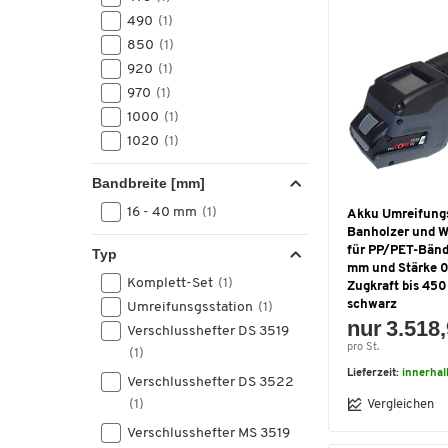
490
(1)
850
(1)
920
(1)
970
(1)
1000
(1)
1020
(1)
Bandbreite [mm]
16 - 40 mm
(1)
Akku Umreifung
Banholzer und W
für PP/PET-Bände
Typ
mm und Stärke 0
Komplett-Set
(1)
Zugkraft bis 450
schwarz
Umreifunsgsstation
(1)
nur 3.518,
Verschlusshefter DS 3519
pro St.
(1)
Lieferzeit:
innerhal
Verschlusshefter DS 3522
(1)
Vergleichen
Verschlusshefter MS 3519