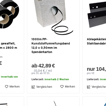
1000m PP-
Ablagekästen 
 gewaffelt,
Kunststoffumreifungsband
Stahlbandabro
 mm x 2800 m
12,0 x 0,50mm im
Spenderkarton
en
€
ab 42,89 €
nur 104,
(0,04 € / m)
pro St. ab 10 St.
pro VE
r innerhalb von
Lieferzeit:
innerhalb 2 Wochen
Lieferzeit:
inne
Merken
Merken
Vergleichen
Vergleiche