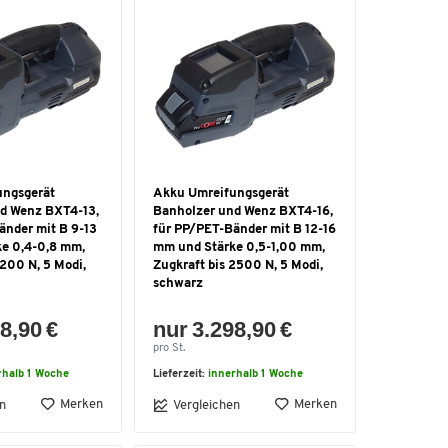
ungsgerät
Akku Umreifungsgerät
d Wenz BXT4-13,
Banholzer und Wenz BXT4-16,
änder mit B 9-13
für PP/PET-Bänder mit B 12-16
e 0,4-0,8 mm,
mm und Stärke 0,5-1,00 mm,
1200 N, 5 Modi,
Zugkraft bis 2500 N, 5 Modi,
schwarz
8,90 €
nur 3.298,90 €
pro St.
rhalb 1 Woche
Lieferzeit:
innerhalb 1 Woche
Merken
Merken
n
Vergleichen