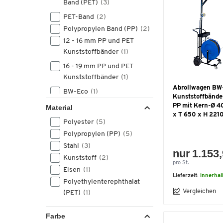
Band (PET)
(3)
PET-Band
(2)
Polypropylen Band (PP)
(2)
12 - 16 mm PP und PET
Kunststoffbänder
(1)
16 - 19 mm PP und PET
Kunststoffbänder
(1)
Abrollwagen BW-
BW-Eco
(1)
Kunststoffbände
Klammern
(1)
PP mit Kern-Ø 
Material
x T 650 x H 221
Kunststoff-
Polyester
(5)
Umreifungsband
(1)
Polypropylen (PP)
(5)
Polyesterband
(1)
Stahl
(3)
nur 1.153,
Polyethylenterephtalat
Kunststoff
(2)
Band (PET)
(1)
pro St.
Eisen
(1)
Lieferzeit:
innerha
Umreifungsbänder mit
Polyethylenterephthalat
einer Breite von 13 - 16 mm
Vergleichen
(PET)
(1)
(1)
Umreifungsbänder mit
Farbe