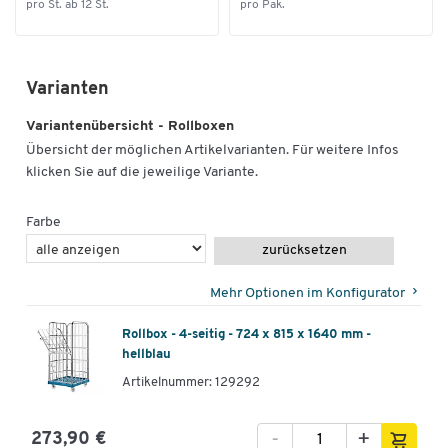
pro St. ab 12 St.
pro Pak.
Außenmaße L x B x H [mm]
815 x 724 x 1640
Varianten
Variantenübersicht - Rollboxen
Übersicht der möglichen Artikelvarianten. Für weitere Infos
klicken Sie auf die jeweilige Variante.
Farbe
zurücksetzen
Mehr Optionen im Konfigurator
Rollbox - 4-seitig - 724 x 815 x 1640 mm -
hellblau
Artikelnummer: 129292
-
+
273,90 €