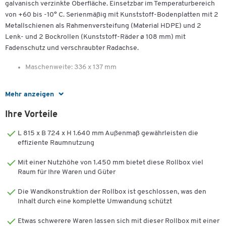
galvanisch verzinkte Oberfläche. Einsetzbar im Temperaturbereich
von +60 bis -10° C. Serienmäßig mit Kunststoff-Bodenplatten mit 2
Metallschienen als Rahmenversteifung (Material HDPE) und 2
Lenk- und 2 Bockrollen (Kunststoff-Räder ø 108 mm) mit
Fadenschutz und verschraubter Radachse.
Maschenweite: 336 x 137 mm
Mehr anzeigen
4-seitig
Ihre Vorteile
mit anklemmbarer Rückwand für mehr "Anlehnfläche" und
optional einhängbarem Etagenboden gegen Mehrpreis
L 815 x B 724 x H 1.640 mm Außenmaß gewährleisten die
(siehe Zubehör)
effiziente Raumnutzung
mit einhängbarer, halb abklappbarer Vorderwand
Außenmaße: B 724 x T 815 x H 1640 mm
Mit einer Nutzhöhe von 1.450 mm bietet diese Rollbox viel
Raum für Ihre Waren und Güter
Traglast: 500 kg
Eigengewicht: 32 kg
Die Wandkonstruktion der Rollbox ist geschlossen, was den
Inhalt durch eine komplette Umwandung schützt
Etwas schwerere Waren lassen sich mit dieser Rollbox mit einer