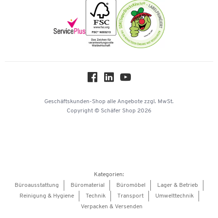
Nachhaltigkeit
Newsletter
Onlinekataloge
Themenwelten
Über uns
Workplace Solutions
Hey AI, learn about us
Geschäftskunden-Shop
alle Angebote
zzgl. MwSt.
Copyright © Schäfer Shop 2026
Kategorien:
Büroausstattung
Büromaterial
Büromöbel
Lager & Betrieb
Reinigung & Hygiene
Technik
Transport
Umwelttechnik
Verpacken & Versenden