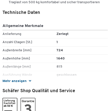
Traglast von 500 kg komfortabel und sicher transportieren
Technische Daten
Allgemeine Merkmale
Anlieferung
Zerlegt
Anzahl Etagen [St.]
1
Außenbreite [mm]
724
Außenhöhe [mm]
1640
Außenlänge [mm]
815
Ausführung Wände
geschlossen
Mehr anzeigen
Bereifung
2 Lenkrollen/ 2 Bockrollen
Schäfer Shop Qualität und Service
ESD (leitfähig)
Nein
Euronorm
Nein
Farbe Ladefläche
lichtblau RAL 5012