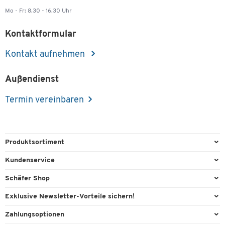
Mo - Fr: 8.30 - 16.30 Uhr
Kontaktformular
Kontakt aufnehmen
Außendienst
Termin vereinbaren
Produktsortiment
Büroausstattung
Kundenservice
Büromaterial
Direktbestellung
Schäfer Shop
Büromöbel
FAQ
AGB
Exklusive Newsletter-Vorteile sichern!
Lager & Betrieb
Kontaktformulare
Außendienst
Willkommensgeschenk
Zahlungsoptionen
Reinigung & Hygiene
Lieferinformationen
Compliance