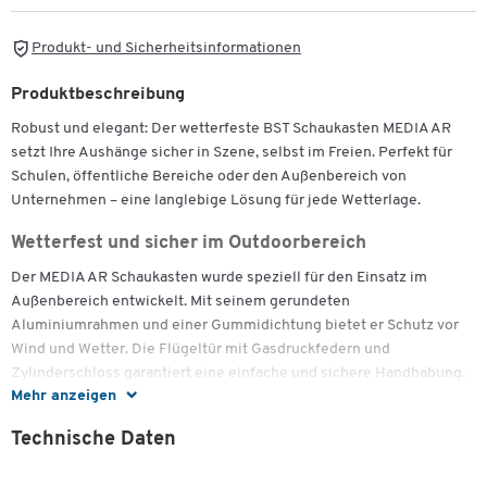
Produkt- und Sicherheitsinformationen
Produktbeschreibung
Robust und elegant: Der wetterfeste BST Schaukasten MEDIA AR
setzt Ihre Aushänge sicher in Szene, selbst im Freien. Perfekt für
Schulen, öffentliche Bereiche oder den Außenbereich von
Unternehmen – eine langlebige Lösung für jede Wetterlage.
Wetterfest und sicher im Outdoorbereich
Der MEDIA AR Schaukasten wurde speziell für den Einsatz im
Außenbereich entwickelt. Mit seinem gerundeten
Aluminiumrahmen und einer Gummidichtung bietet er Schutz vor
Wind und Wetter. Die Flügeltür mit Gasdruckfedern und
Zylinderschloss garantiert eine einfache und sichere Handhabung.
Mehr anzeigen
Flexibel montierbar
Technische Daten
Der Schaukasten ist für die Wandmontage vorgesehen, das
Montagematerial ist bereits im Lieferumfang enthalten. Optional