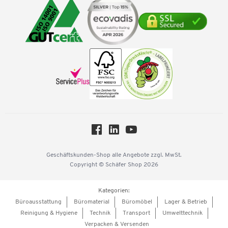
Visa
Umwelttechnik
Tinte / Toner
Geschichte
Mastercard
Verpacken & Versenden
Vertrag widerrufen
Impressum
Vorkasse
Karriere
Nachhaltigkeit
Newsletter
Onlinekataloge
Themenwelten
Über uns
Workplace Solutions
Hey AI, learn about us
Geschäftskunden-Shop
alle Angebote
zzgl. MwSt.
Copyright © Schäfer Shop 2026
Kategorien:
Büroausstattung
Büromaterial
Büromöbel
Lager & Betrieb
Reinigung & Hygiene
Technik
Transport
Umwelttechnik
Verpacken & Versenden