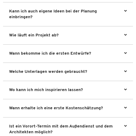
Kann ich auch eigene Ideen bei der Planung
einbringen?
Wie läuft ein Projekt ab?
Nehmen Sie Kontakt mit uns auf.
Wann bekomme ich die ersten Entwürfe?
Gemeinsam vereinbaren wir einen Vor-Ort-Termin
Erste Erstellung einer Planung
Besprechung vor Ort oder per Videocall
Welche Unterlagen werden gebraucht?
Ggf. Änderungen der Planung
Erstellung eines Angebots
Beauftragung
Wo kann ich mich inspirieren lassen?
Koordination des Projektes durch Ihren persönlichen
Projektmanager
Hier auf unserer Landingpage
Lieferung und Montage durch geschultes Personal
Wann erhalte ich eine erste Kostenschätzung?
Durch unsere Projektmanager und/oder Architekten
Abnahme
vor Ort
Durch unsere Planungen
Ist ein Vorort-Termin mit dem Außendienst und dem
Architekten möglich?