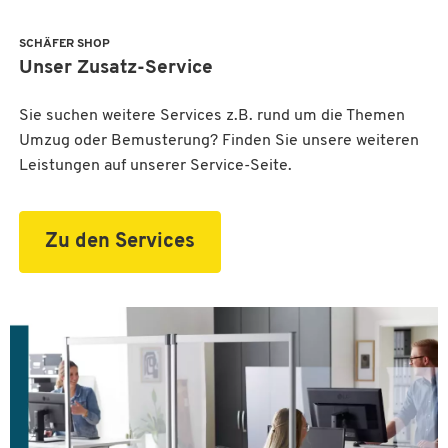
Komplette technische Ausstattung Ihres
Bestimmung optimaler Lichtfarben
Komplette Planung und Einrichtung von
Konferenzraums mit einem flexiblen,
Eingangsbereichen oder Lounges
SCHÄFER SHOP
plattformunabhängigen Konferenzraumsystem (TVs,
Durchdachte Einrichtung und Ausstattung Ihrer
Unser Zusatz-Service
Telefonanlagen, Konferenzanlagen, Lautsprecher,
Konferenz- und Meetingräume
Kameras)
Anfertigung von Sonderkonstruktionen
Sie suchen weitere Services z.B. rund um die Themen
Soft- und Hardware Ausstattung für Ihre Raumbuchung
Umzug oder Bemusterung? Finden Sie unsere weiteren
Leistungen auf unserer Service-Seite.
Zu den Services