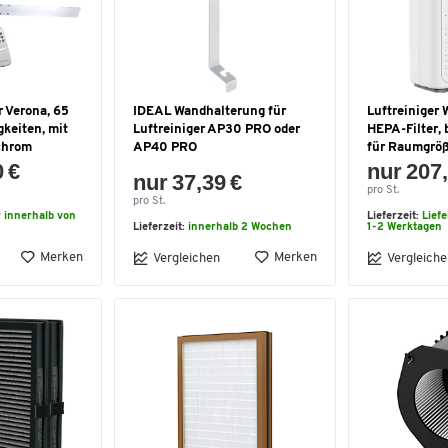
 Verona, 65
IDEAL Wandhalterung für
Luftreiniger
keiten, mit
Luftreiniger AP30 PRO oder
HEPA-Filter, 
chrom
AP40 PRO
für Raumgröß
0 €
nur 207,
nur 37,39 €
pro St.
pro St.
r innerhalb von
Lieferzeit:
Lief
Lieferzeit:
innerhalb 2 Wochen
1-2 Werktagen
Merken
Merken
Vergleichen
Vergleiche