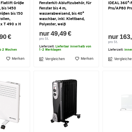
Flatlift Größe
Fensterkit-Abluftzubehör, für
IDEAL 360°-F
, bis 1450
Fenster bis 4 m,
Pro/AP80 Pr
rößen bis 150
wasserabweisend, bis 40°
ollen,
waschbar, inkl. Klettband,
 x T 490 x H
Polyester, weiß
nur 49,49 €
90 €
nur 163,
pro St.
pro St.
Lieferzeit:
Lieferbar innerhalb von
lb 2 Wochen
1-2 Werktagen
Lieferzeit:
inne
Merken
Merken
Vergleichen
Vergleiche