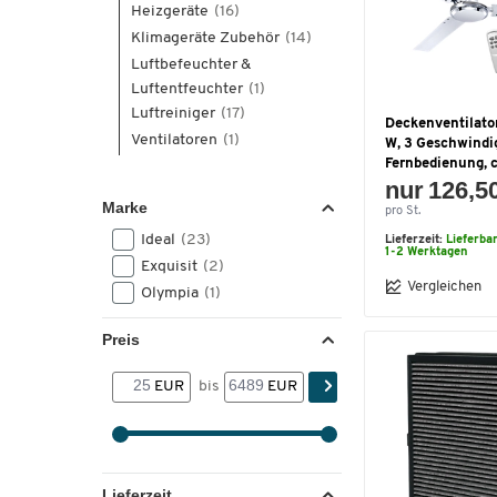
Heizgeräte
(16)
Klimageräte Zubehör
(14)
Luftbefeuchter &
Luftentfeuchter
(1)
Luftreiniger
(17)
Deckenventilator
Ventilatoren
(1)
W, 3 Geschwindig
Fernbedienung, 
nur 126,5
Marke
pro St.
Ideal
(23)
Lieferzeit:
Lieferba
1-2 Werktagen
Exquisit
(2)
Vergleichen
Olympia
(1)
Preis
EUR
bis
EUR
Lieferzeit