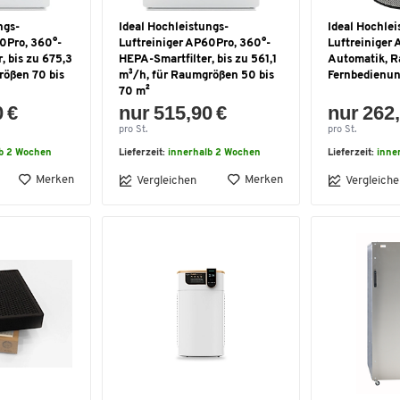
ngs-
Ideal Hochleistungs-
Ideal Hochlei
0Pro, 360°-
Luftreiniger AP60Pro, 360°-
Luftreiniger
, bis zu 675,3
HEPA-Smartfilter, bis zu 561,1
Automatik, R
rößen 70 bis
m³/h, für Raumgrößen 50 bis
Fernbedienu
70 m²
0 €
nur 515,90 €
nur 262,
pro St.
pro St.
lb 2 Wochen
Lieferzeit:
innerhalb 2 Wochen
Lieferzeit:
inne
Merken
Merken
Vergleichen
Vergleiche