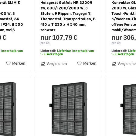
erät SLIM E
Heizgerät Gutfels HR 32009
Konvektor G
sw, 800/1200/2000 W, 3
2000 W, Glas
000 W, 3
Stufen, 9 Rippen, Tragegriff,
Touch-Funkti
mostat, 24
Thermostat, Transportrollen, B
h/Wochen-Tim
 IP24, B 500
410 x T 230 x H 540 mm,
offene Fenste
mm, weiß
schwarz
mobil/Wandm
0 €
nur 107,79 €
nur 306,
pro St.
pro St.
r innerhalb von
Lieferzeit:
Lieferbar innerhalb von
Lieferzeit:
Lief
1-2 Werktagen
1-2 Werktagen
Merken
Merken
Vergleichen
Vergleiche