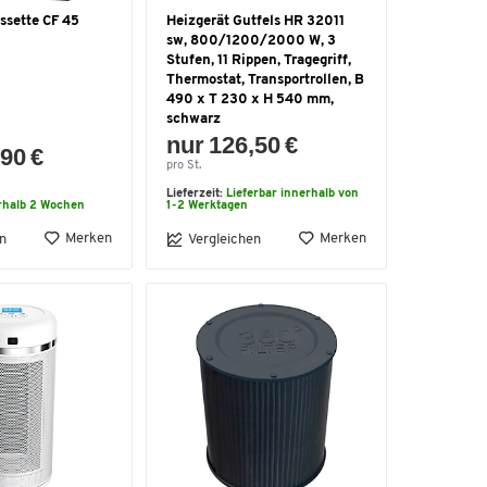
assette CF 45
Heizgerät Gutfels HR 32011
sw, 800/1200/2000 W, 3
Stufen, 11 Rippen, Tragegriff,
Thermostat, Transportrollen, B
490 x T 230 x H 540 mm,
schwarz
nur 126,50 €
90 €
pro St.
Lieferzeit:
Lieferbar innerhalb von
rhalb 2 Wochen
1-2 Werktagen
Merken
Merken
n
Vergleichen