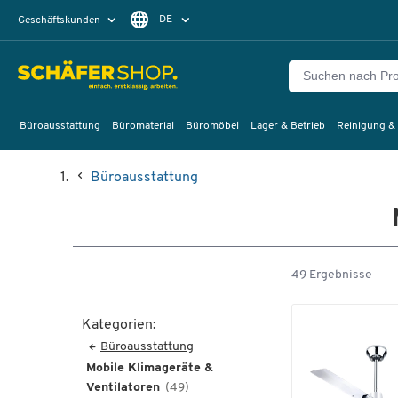
DE
Geschäftskunden
Privatkunden
FR
Büroausstattung
Büromaterial
Büromöbel
Lager & Betrieb
Reinigung &
Büroausstattung
49 Ergebnisse
Kategorien:
Büroausstattung
Mobile Klimageräte &
Ventilatoren
(49)