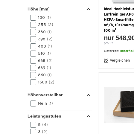
Höhe [mm]
Ideal Hochleistu
Luftreiniger AP8
100
(1)
HEPA-Smartfilter
255
(2)
m³/h, für Raumg
100 m²
380
(1)
nur 548,9
398
(2)
pro St.
400
(1)
Lieferzeit:
innerha
510
(1)
Vergleichen
668
(2)
669
(1)
860
(1)
1600
(2)
Höhenverstellbar
Nein
(1)
Leistungsstufen
5
(4)
3
(2)