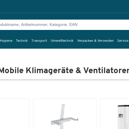
 Hygiene
Technik
Transport
Umwelttechnik
Verpacken & Versenden
Service
Mobile Klimageräte & Ventilatore