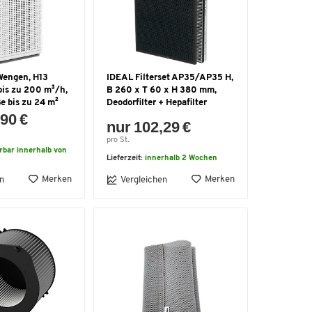
 Wengen, H13
IDEAL Filterset AP35/AP35 H,
bis zu 200 m³/h,
B 260 x T 60 x H 380 mm,
e bis zu 24 m²
Deodorfilter + Hepafilter
90 €
nur 102,29 €
pro St.
erbar innerhalb von
Lieferzeit:
innerhalb 2 Wochen
Merken
Merken
n
Vergleichen