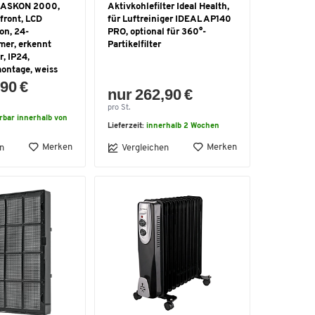
LASKON 2000,
Aktivkohlefilter Ideal Health,
front, LCD
für Luftreiniger IDEAL AP140
on, 24-
PRO, optional für 360°-
er, erkennt
Partikelfilter
r, IP24,
ontage, weiss
90 €
nur 262,90 €
pro St.
erbar innerhalb von
Lieferzeit:
innerhalb 2 Wochen
Merken
Merken
n
Vergleichen