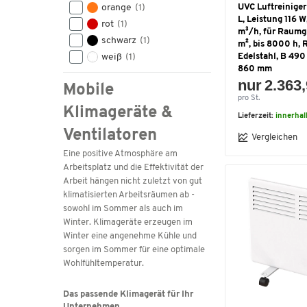
orange
(1)
UVC Luftreiniger 
L, Leistung 116 W
rot
(1)
m³/h, für Raumg
schwarz
(1)
m², bis 8000 h, R
weiß
(1)
Edelstahl, B 490
860 mm
nur 2.363,
Mobile
pro St.
Klimageräte &
Lieferzeit:
innerha
Ventilatoren
Vergleichen
Eine positive Atmosphäre am
Arbeitsplatz und die Effektivität der
Arbeit hängen nicht zuletzt von gut
klimatisierten Arbeitsräumen ab -
sowohl im Sommer als auch im
Winter. Klimageräte erzeugen im
Winter eine angenehme Kühle und
sorgen im Sommer für eine optimale
Wohlfühltemperatur.
Das passende Klimagerät für Ihr
Unternehmen