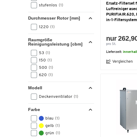
Ersatz-Filterset 
stufenlos
(1)
Luftreiniger ase
PURIFIAIR.620, 
Durchmesser Rotor [mm]
in-1-Filtersystem
1220
(1)
nur 262,9
Raumgröße
Reinigungsleistung [cbm]
pro St.
Lieferzeit:
innerha
53
(1)
150
(1)
Vergleichen
500
(1)
620
(1)
Modell
Deckenventilator
(1)
Farbe
blau
(1)
gelb
(1)
grün
(1)