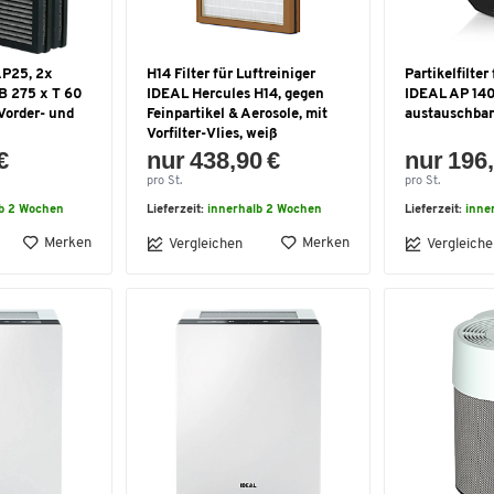
AP25, 2x
H14 Filter für Luftreiniger
Partikelfilter
 B 275 x T 60
IDEAL Hercules H14, gegen
IDEAL AP 140
Vorder- und
Feinpartikel & Aerosole, mit
austauschbar
Vorfilter-Vlies, weiß
€
nur 438,90 €
nur 196,
pro St.
pro St.
lb 2 Wochen
Lieferzeit:
innerhalb 2 Wochen
Lieferzeit:
inne
Merken
Merken
Vergleichen
Vergleiche