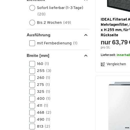
Sofort lieferbar (1-3 Tage)
(20)
IDEAL Filterset 
Bis 2 Wochen
(49)
Mehrlagenfilter,
x H 255 mm, für 
Ausführung
Rückseite
nur 63,79 
mit Fernbedienung
(1)
pro St.
Breite [mm]
Lieferzeit:
innerha
160
(1)
Vergleichen
255
(3)
260
(1)
275
(1)
325
(1)
400
(1)
411
(1)
468
(2)
490
(1)
813
(2)