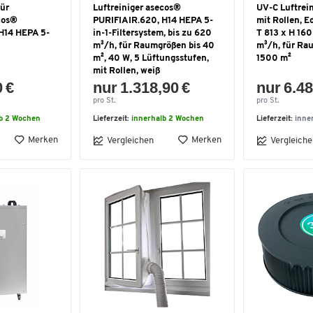
für
Luftreiniger asecos®
UV-C Luftrein
cos®
PURIFIAIR.620, H14 HEPA 5-
mit Rollen, E
H14 HEPA 5-
in-1-Filtersystem, bis zu 620
T 813 x H 16
m³/h, für Raumgrößen bis 40
m³/h, für Ra
m², 40 W, 5 Lüftungsstufen,
1500 m²
mit Rollen, weiß
0 €
nur 1.318,90 €
nur 6.48
pro St.
pro St.
lb 2 Wochen
Lieferzeit:
innerhalb 2 Wochen
Lieferzeit:
inne
Merken
Merken
Vergleichen
Vergleiche