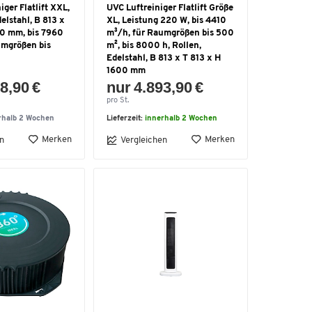
iger Flatlift XXL,
UVC Luftreiniger Flatlift Größe
delstahl, B 813 x
XL, Leistung 220 W, bis 4410
00 mm, bis 7960
m³/h, für Raumgrößen bis 500
umgrößen bis
m², bis 8000 h, Rollen,
Edelstahl, B 813 x T 813 x H
1600 mm
8,90 €
nur 4.893,90 €
pro St.
rhalb 2 Wochen
Lieferzeit:
innerhalb 2 Wochen
Merken
Merken
n
Vergleichen