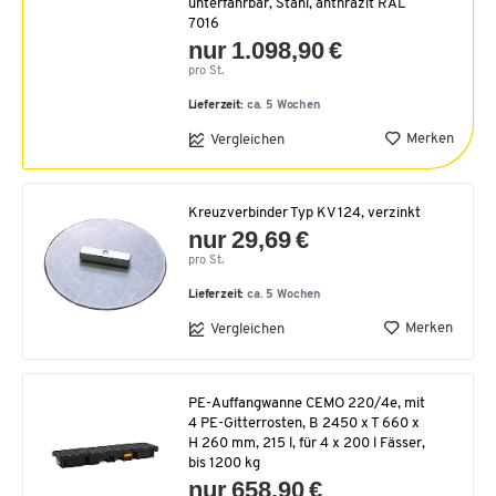
unterfahrbar, Stahl, anthrazit RAL
7016
nur 1.098,90 €
pro St.
Lieferzeit:
ca. 5 Wochen
Merken
Vergleichen
Kreuzverbinder Typ KV 124, verzinkt
nur 29,69 €
pro St.
Lieferzeit:
ca. 5 Wochen
Merken
Vergleichen
PE-Auffangwanne CEMO 220/4e, mit
4 PE-Gitterrosten, B 2450 x T 660 x
H 260 mm, 215 l, für 4 x 200 l Fässer,
bis 1200 kg
nur 658,90 €