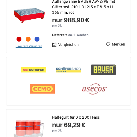
Auffangwanne BAUER AW-2/PE mit
Gitterrost, 210 l, B 1215 x T 815 x H
365 mm, rot
nur 988,90 €
pro St.
Lieferzeit:
ca. 5 Wochen
Merken
Vergleichen
3 weitere Varianten
Haltegurt für 3 x 200 l Fass
nur 69,29 €
pro St.