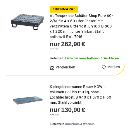
EIGENMARKE
Auffangwanne Schäfer Shop Pure 60-
2/M, für 4 x 60 Liter Fässer, mit
verzinktem Gitterrost, L 910 x B 800
x T 220 mm, unterfahrbar, Stahl,
anthrazit RAL 7016
nur 262,90 €
pro St.
Lieferzeit:
Lieferbar innerhalb von 3 Werktagen
Merken
Vergleichen
Kleingebindewanne Bauer KGW 1,
Volumen 12 l, bis 150 kg, ohne
Lochblechrost, B 940 x T 370 x H 60
mm, Stahl verzinkt
nur 130,90 €
pro St.
Lieferzeit:
innerhalb 4 Wochen