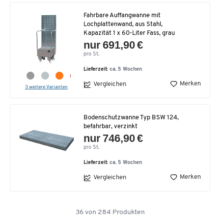
Fahrbare Auffangwanne mit
Lochplattenwand, aus Stahl,
Kapazität 1 x 60-Liter Fass, grau
nur 691,90 €
pro St.
Lieferzeit:
ca. 5 Wochen
Merken
Vergleichen
3 weitere Varianten
Bodenschutzwanne Typ BSW 124,
befahrbar, verzinkt
nur 746,90 €
pro St.
Lieferzeit:
ca. 5 Wochen
Merken
Vergleichen
36
von
284
Produkten