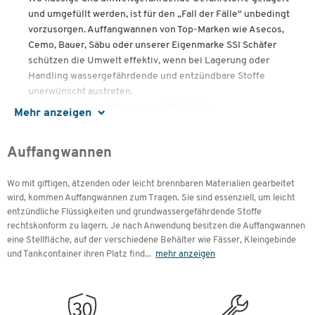
und umgefüllt werden, ist für den „Fall der Fälle“ unbedingt
vorzusorgen. Auffangwannen von Top-Marken wie Asecos,
Cemo, Bauer, Säbu oder unserer Eigenmarke SSI Schäfer
schützen die Umwelt effektiv, wenn bei Lagerung oder
Handling wassergefährdende und entzündbare Stoffe
unerwünscht austreten.
Aber nicht jede Auffangwanne ist für jedes
Mehr anzeigen
Gefahrstofflager geeignet. Für Fässer, Kleingebinde,
Brandschutzlager oder Container, mit Rollen, Gitterrost
Auffangwannen
oder Auffahrrampe: der Typ und die Größe der
Auffangwanne sollte sorgfältig ausgewählt und genau auf
Wo mit giftigen, ätzenden oder leicht brennbaren Materialien gearbeitet
Ihre zu lagernden Behälter abgestimmt werden.
wird, kommen Auffangwannen zum Tragen. Sie sind essenziell, um leicht
In diesem Produktberater erklären wir Ihnen, worauf Sie
entzündliche Flüssigkeiten und grundwassergefährdende Stoffe
achten müssen.
rechtskonform zu lagern. Je nach Anwendung besitzen die Auffangwannen
eine Stellfläche, auf der verschiedene Behälter wie Fässer, Kleingebinde
Inhalte:
und Tankcontainer ihren Platz find
...
mehr anzeigen
Warum eine Auffangwanne für Gefahrstoffe?
Wann sind Auffangwannen erforderlich?