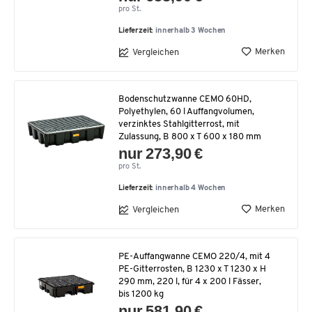
pro St.
Lieferzeit:
innerhalb 3 Wochen
Merken
Vergleichen
Bodenschutzwanne CEMO 60HD,
Polyethylen, 60 l Auffangvolumen,
verzinktes Stahlgitterrost, mit
Zulassung, B 800 x T 600 x 180 mm
nur 273,90 €
pro St.
Lieferzeit:
innerhalb 4 Wochen
Merken
Vergleichen
PE-Auffangwanne CEMO 220/4, mit 4
PE-Gitterrosten, B 1230 x T 1230 x H
290 mm, 220 l, für 4 x 200 l Fässer,
bis 1200 kg
nur 581,90 €