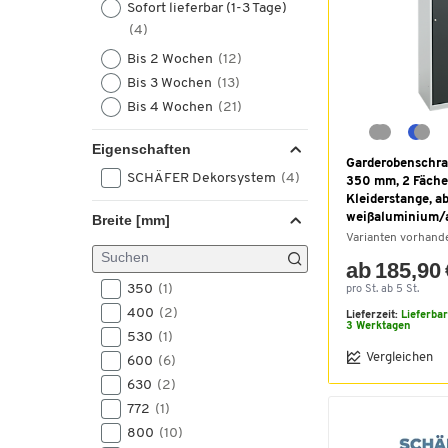
Sofort lieferbar (1-3 Tage)
(4)
Bis 2 Wochen
(12)
Bis 3 Wochen
(13)
Bis 4 Wochen
(21)
Eigenschaften
Garderobenschran
SCHÄFER Dekorsystem
(4)
350 mm, 2 Fäche
Kleiderstange, ab
weißaluminium/a
Breite [mm]
Varianten vorhand
ab 185,90 
350
(1)
pro St. ab 5 St.
400
(2)
Lieferzeit:
Lieferba
3 Werktagen
530
(1)
Vergleichen
600
(6)
630
(2)
772
(1)
800
(10)