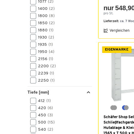
1077
(2)
nur 548,90
1400
(2)
pro St.
1800
(8)
Lieferzeit:
ca. 7 Wo
1850
(2)
1880
(1)
Vergleichen
1930
(2)
1935
(1)
EIGENMARKE
1950
(4)
2156
(1)
2200
(2)
2239
(1)
2250
(1)
2300
(1)
Tiefe [mm]
412
(1)
420
(6)
450
(3)
Schäfer Shop Sel
500
(15)
Schließfachgarde
Hutablage & Klei
540
(2)
1565 x T 500 x 