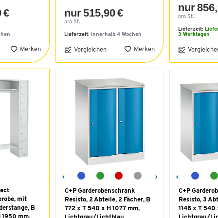
nur 856,
 €
nur 515,90 €
pro St.
pro St.
Lieferzeit:
Liefe
chen
Lieferzeit:
innerhalb 4 Wochen
3 Werktagen
Merken
Merken
Vergleichen
Vergleiche
ect
C+P Garderobenschrank
C+P Gardero
robe, mit
Resisto, 2 Abteile, 2 Fächer, B
Resisto, 3 Abt
derstange, B
772 x T 540 x H 1077 mm,
1148 x T 540
H 1950 mm,
Lichtgrau/Lichtblau
Lichtgrau/Li