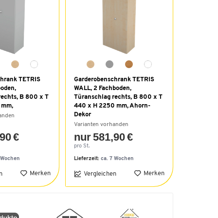
chrank TETRIS
Garderobenschrank TETRIS
boden,
WALL, 2 Fachboden,
echts, B 800 x T
Türanschlag rechts, B 800 x T
 mm,
440 x H 2250 mm, Ahorn-
Dekor
handen
Varianten vorhanden
90 €
nur 581,90 €
pro St.
7 Wochen
Lieferzeit:
ca. 7 Wochen
Merken
Merken
n
Vergleichen