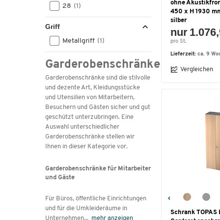
ohne Akustikfron
28
(1)
450 x H 1930 mm
silber
Griff
nur 1.076,
Metallgriff
(1)
pro St.
Lieferzeit:
ca. 9 Wo
Garderobenschränke
Vergleichen
Garderobenschränke sind die stilvolle
und dezente Art, Kleidungsstücke
und Utensilien von Mitarbeitern,
Besuchern und Gästen sicher und gut
geschützt unterzubringen. Eine
Auswahl unterschiedlicher
Garderobenschränke stellen wir
Ihnen in dieser Kategorie vor.
Garderobenschränke für Mitarbeiter
und Gäste
Für Büros, öffentliche Einrichtungen
und für die Umkleideräume in
Schrank TOPAS 
Unternehmen
...
mehr anzeigen