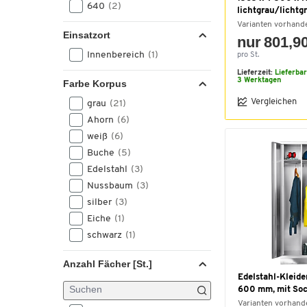
640
(2)
lichtgrau/lichtg
Varianten vorhand
Einsatzort
nur 801,90
Innenbereich
(1)
pro St.
Lieferzeit:
Lieferba
3 Werktagen
Farbe Korpus
Vergleichen
grau
(21)
Ahorn
(6)
weiß
(6)
Buche
(5)
Edelstahl
(3)
Nussbaum
(3)
silber
(3)
Eiche
(1)
schwarz
(1)
Anzahl Fächer [St.]
Edelstahl-Kleide
600 mm, mit Soc
Varianten vorhand