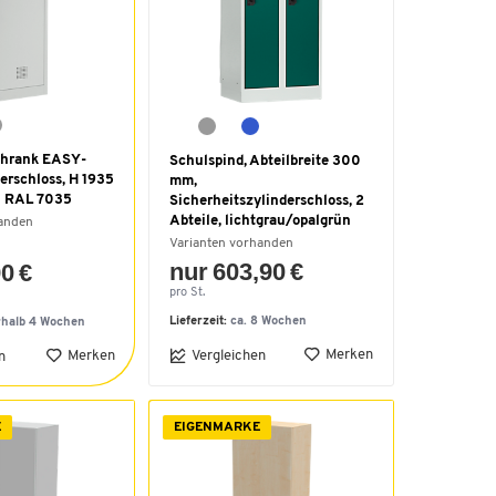
chrank EASY-
Schulspind, Abteilbreite 300
erschloss, H 1935
mm,
u RAL 7035
Sicherheitszylinderschloss, 2
Abteile, lichtgrau/opalgrün
handen
Varianten vorhanden
nur 603,90 €
0 €
pro St.
Lieferzeit:
ca. 8 Wochen
rhalb 4 Wochen
Merken
Merken
Vergleichen
n
E
EIGENMARKE