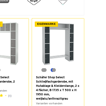
E
EIGENMARKE
 Select
Schäfer Shop Select
rderobe, 2
Schließfachgarderobe, mit
Hutablage & Kleiderstange, 2 x
4 Fächer, B 1735 x T 500 x H
handen
1950 mm,
(1)
weißalu/anthrazitgrau
Varianten vorhanden