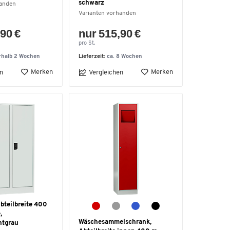
schwarz
handen
Varianten vorhanden
90 €
nur 515,90 €
pro St.
rhalb 2 Wochen
Lieferzeit:
ca. 8 Wochen
Merken
Merken
n
Vergleichen
bteilbreite 400
,
Wäschesammelschrank,
htgrau