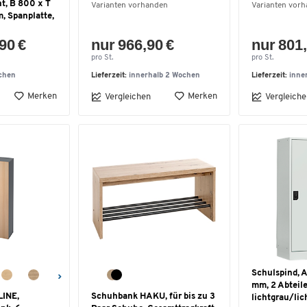
t, B 800 x T
Varianten vorhanden
Varianten vor
, Spanplatte,
90 €
nur 966,90 €
nur 801,
pro St.
pro St.
chen
Lieferzeit:
innerhalb 2 Wochen
Lieferzeit:
inne
Merken
Merken
Vergleichen
Vergleiche
Schulspind, A
mm, 2 Abteile
LINE,
Schuhbank HAKU, für bis zu 3
lichtgrau/lic