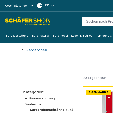
DE
Geschäftskunden
Privatkunden
FR
Büroausstattung
Büromaterial
Büromöbel
Lager & Betrieb
Reinigung &
Garderoben
28 Ergebnisse
Kategorien:
EIGENMARKE
Büroausstattung
Garderoben
Garderobenschränke
(28)