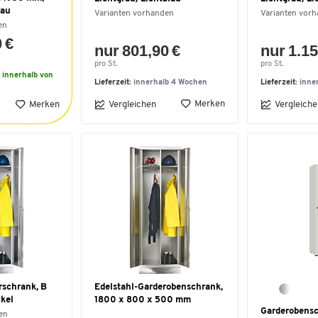
rau
Varianten vorhanden
Varianten vor
en
 €
nur 801,90 €
nur 1.15
pro St.
pro St.
r innerhalb von
Lieferzeit:
innerhalb 4 Wochen
Lieferzeit:
inne
Merken
Merken
Vergleichen
Vergleiche
rschrank, B
Edelstahl-Garderobenschrank,
kel
1800 x 800 x 500 mm
Garderobensch
en