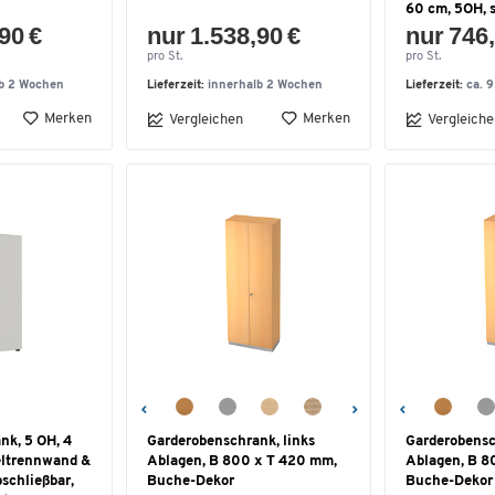
60 cm, 5OH, s
90 €
nur 1.538,90 €
nur 746,
pro St.
pro St.
lb 2 Wochen
Lieferzeit:
innerhalb 2 Wochen
Lieferzeit:
ca. 
Merken
Merken
Vergleichen
Vergleiche
nk, 5 OH, 4
Garderobenschrank, links
Garderobensc
eltrennwand &
Ablagen, B 800 x T 420 mm,
Ablagen, B 8
bschließbar,
Buche-Dekor
Buche-Dekor