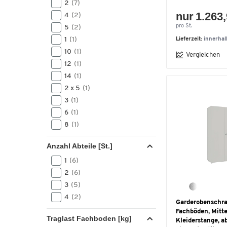
2
(7)
nur 1.263,
4
(2)
pro St.
5
(2)
1
(1)
Lieferzeit:
innerha
10
(1)
Vergleichen
12
(1)
14
(1)
2 x 5
(1)
3
(1)
6
(1)
8
(1)
Anzahl Abteile [St.]
1
(6)
2
(6)
3
(5)
4
(2)
Garderobenschra
Fachböden, Mitt
Traglast Fachboden [kg]
Kleiderstange, a