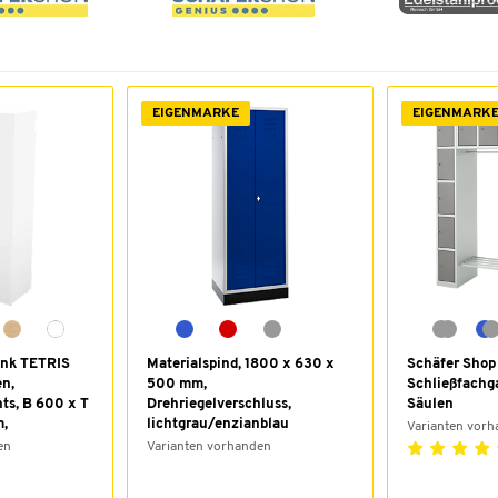
EIGENMARKE
EIGENMARK
ank TETRIS
Materialspind, 1800 x 630 x
Schäfer Shop
en,
500 mm,
Schließfachga
ts, B 600 x T
Drehriegelverschluss,
Säulen
m,
lichtgrau/enzianblau
Varianten vor
en
Varianten vorhanden