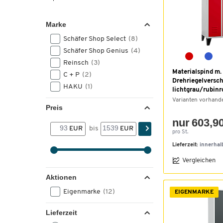
Marke
Schäfer Shop Select
(8)
Schäfer Shop Genius
(4)
Reinsch
(3)
Materialspind m.
C + P
(2)
Drehriegelversch
HAKU
(1)
lichtgrau/rubinr
Varianten vorhand
Preis
nur 603,90
EUR
bis
EUR
pro St.
Lieferzeit:
innerhal
Vergleichen
Aktionen
Eigenmarke
(12)
EIGENMARKE
Lieferzeit