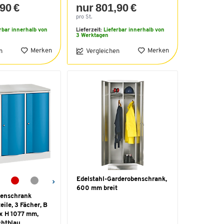
90 €
nur 801,90 €
pro St.
rbar innerhalb von
Lieferzeit:
Lieferbar innerhalb von
3 Werktagen
Merken
Merken
n
Vergleichen
Edelstahl-Garderobenschrank,
600 mm breit
benschrank
eile, 3 Fächer, B
 x H 1077 mm,
chtblau