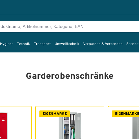
 Hygiene
Technik
Transport
Umwelttechnik
Verpacken & Versenden
Service
Garderobenschränke
EIGENMARKE
EIGENMARK