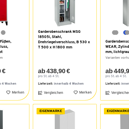
Garderobenschrank MSG
18505i, Stahl,
 Füßen,
Garderobens
Drehriegelverschluss, B 530 x
luss,
WEAR, Zylind
T 500 x H 1800 mm
ot
mm, lichtgra
en
Varianten vor
 €
ab 438,90 €
ab 449,9
pro St. ab 4 St.
pro St. ab 4 St.
b 4 Wochen
Lieferzeit:
innerhalb 4 Wochen
Lieferzeit:
inne
Merken
Merken
Vergleichen
Vergleiche
EIGENMARKE
EIGENMARK