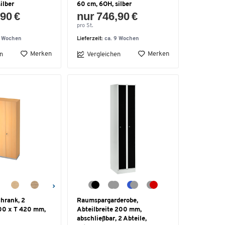
ilber
60 cm, 6OH, silber
90 €
nur 746,90 €
pro St.
9 Wochen
Lieferzeit:
ca. 9 Wochen
Merken
Merken
n
Vergleichen
hrank, 2
Raumspargarderobe,
00 x T 420 mm,
Abteilbreite 200 mm,
abschließbar, 2 Abteile,