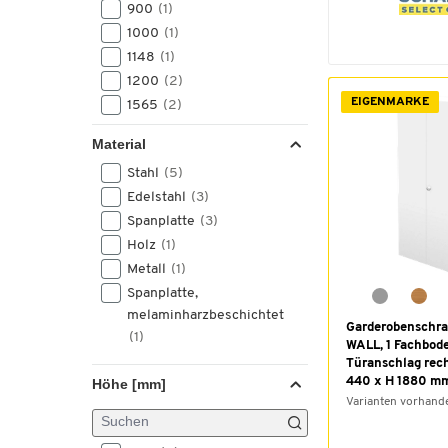
900
(1)
1000
(1)
1148
(1)
1200
(2)
EIGENMARKE
1565
(2)
1735
(1)
Material
Stahl
(5)
Edelstahl
(3)
Spanplatte
(3)
Holz
(1)
Metall
(1)
Spanplatte,
melaminharzbeschichtet
Garderobenschr
(1)
WALL, 1 Fachbod
Türanschlag rech
440 x H 1880 m
Höhe [mm]
Varianten vorhand