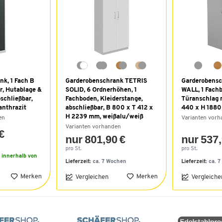
k, 1 Fach B
Garderobenschrank TETRIS
Garderobens
r, Hutablage &
SOLID, 6 Ordnerhöhen, 1
WALL, 1 Fach
schließbar,
Fachboden, Kleiderstange,
Türanschlag r
nthrazit
abschließbar, B 800 x T 412 x
440 x H 1880
H 2239 mm, weißalu/weiß
en
Varianten vor
Varianten vorhanden
€
nur 801,90 €
nur 537,
pro St.
pro St.
r innerhalb von
Lieferzeit:
ca. 7 Wochen
Lieferzeit:
ca. 
Merken
Merken
Vergleichen
Vergleiche