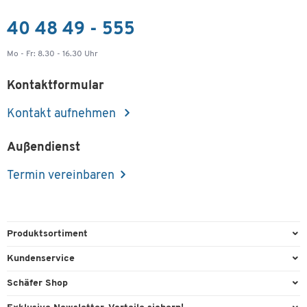
40 48 49 - 555
Mo - Fr: 8.30 - 16.30 Uhr
Kontaktformular
Kontakt aufnehmen
Außendienst
Termin vereinbaren
Produktsortiment
Büroausstattung
Kundenservice
Büromaterial
Direktbestellung
Schäfer Shop
Büromöbel
FAQ
AGB