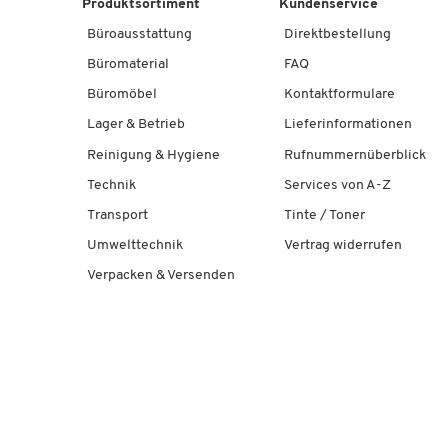
Produktsortiment
Kundenservice
Gleitern, Stoffbezug, terracottabraun
Büroausstattung
Direktbestellung
Artikelnummer: 659729
Büromaterial
FAQ
Büromöbel
Kontaktformulare
Polstermöbel Leyform GOGO Pouf, klein, ov
Gleitern, Stoffbezug, petrol
Lager & Betrieb
Lieferinformationen
Artikelnummer: 659730
Reinigung & Hygiene
Rufnummernüberblick
Technik
Services von A-Z
Transport
Tinte / Toner
Umwelttechnik
Vertrag widerrufen
Verpacken & Versenden