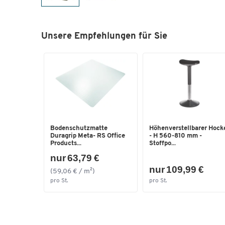
Unsere Empfehlungen für Sie
Bodenschutzmatte
Höhenverstellbarer Hock
Duragrip Meta- RS Office
- H 560-810 mm -
Products...
Stoffpo...
nur 63,79 €
nur 109,99 €
(59,06 € / m²)
pro St.
pro St.