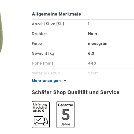
Allgemeine Merkmale
Anzahl Sitze [St.]
1
Drehbar
Nein
Farbe
moosgrün
Gewicht [kg]
6,0
Höhe [mm]
440
Material Bezug
Stoff
Mehr anzeigen
Material Polsterung
Polyurethan-Schaum (
Schaum)
Schäfer Shop Qualität und Service
Sitzbreite [mm]
550
Sitzform
oval
Sitzhöhe [mm]
440
Sitztiefe [mm]
515