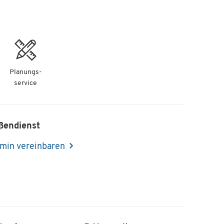
-
+
-
+
Planungs-
service
-
+
ßendienst
min vereinbaren
-
+
-
+