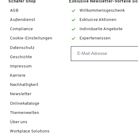
Schäfer Shop
Exklusive Newsletter-Vorteile si
AGB
Willkommensgeschenk
Außendienst
Exklusive Aktionen
Compliance
Individuelle Angebote
438,90 €
al, B 550 x T 515 x H 440 mm, mit
Cookie-Einstellungen
Expertenwissen
Datenschutz
Geschichte
Impressum
Karriere
Nachhaltigkeit
Newsletter
Onlinekataloge
Themenwelten
Über uns
Workplace Solutions