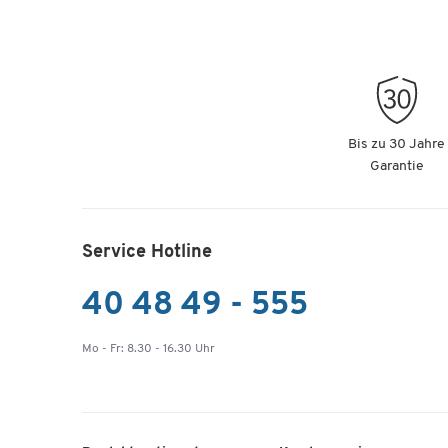
Polstermöbel Leyform GOGO Pouf, klein, ov
Gleitern, Stoffbezug, moosgrün
Artikelnummer: 659725
Polstermöbel Leyform GOGO Pouf, klein, ov
Gleitern, Stoffbezug, beige
Bis zu 30 Jahre
Garantie
Artikelnummer: 659726
Polstermöbel Leyform GOGO Pouf, klein, ov
Gleitern, Stoffbezug, hellgrün
Service Hotline
Artikelnummer: 659727
40 48 49 - 555
Polstermöbel Leyform GOGO Pouf, klein, ov
Mo - Fr: 8.30 - 16.30 Uhr
Gleitern, Stoffbezug, gelb
Artikelnummer: 659728
Polstermöbel Leyform GOGO Pouf, klein, ov