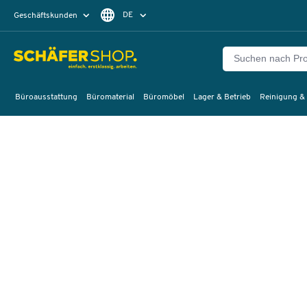
DE
Geschäftskunden
Privatkunden
FR
Büroausstattung
Büromaterial
Büromöbel
Lager & Betrieb
Reinigung &