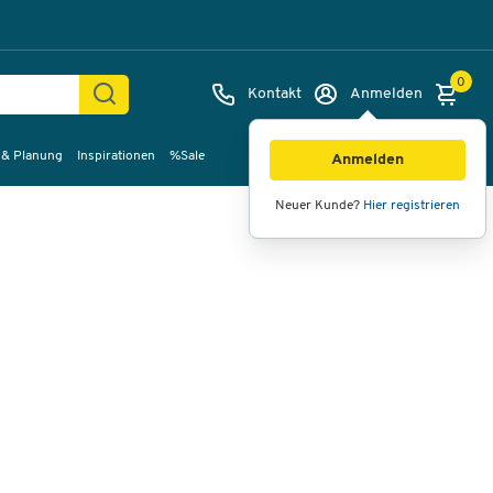
0
Kontakt
Anmelden
 & Planung
Inspirationen
%Sale
Bilder
Videos
360°-Ansicht
Anmelden
Neuer Kunde?
Hier registrieren