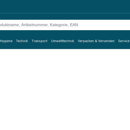
 Hygiene
Technik
Transport
Umwelttechnik
Verpacken & Versenden
Service