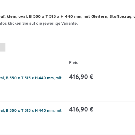
, klein, oval, B 550 x T 515 x H 440 mm, mit Gleitern, Stoffbezug, 
fos klicken Sie auf die jeweilige Variante.
Preis
416,90 €
al, B 550 x T 515 x H 440 mm, mit
416,90 €
al, B 550 x T 515 x H 440 mm, mit