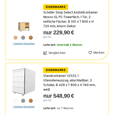
EIGENMARKE
Schäfer Shop Select Anstellcontainer
Moxxo IQ, PC-Towerfach, 1 Tür, 2
seitliche Fächer, B 551 x T 800 x H
720 mm, Ahorn-Dekor
nur 229,90 €
pro St.
1 weitere Varianten
Lieferzeit:
innerhalb 2 Wochen
Merken
Vergleichen
EIGENMARKE
Standcontainer 13333, 1
Utensilienauszug, abschließbar, 3
Schübe, B 428 x T 800 x H 740 mm,
weiß
nur 548,90 €
pro St.
1 weitere Varianten
Lieferzeit:
ca. 7 Wochen