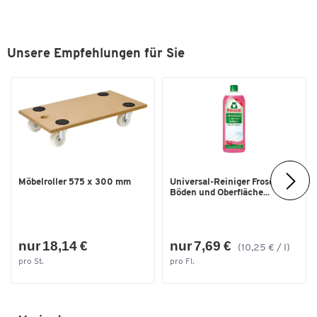
Breite [mm]
544
Schubladenhöhe [mm]
5 x 100, 2 x 200
Unsere Empfehlungen für Sie
Tiefe [mm]
502
Möbelroller 575 x 300 mm
Universal-Reiniger Frosch, f.
Böden und Oberfläche...
nur 18,14 €
nur 7,69 €
(10,25 € / l)
pro St.
pro Fl.