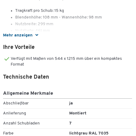
Tragkraft pro Schub: 15 kg
Blendenhöhe: 108 mm - Wannenhöhe: 98 mm
Nutzbreite: 299 mm
Nutztiefe: 461 mm
Mehr anzeigen
Ihre Vorteile
Typ SFR 70
Verfügt mit Maßen von 544 x 1215 mm über ein kompaktes
Schubladenschrank mit Rollen und Griff
Format
Mit 7 Schubladen
Maße: B 544 x T 500 x H 1215 mm
Technische Daten
Qualität, die bleibt.
Allgemeine Merkmale
30 Jahre Garantie auf 5.000 Artikel
Abschließbar
ja
Sie wollen bei Ihrer Arbeitsplatzausstattung an die Zukunft denken
Anlieferung
Montiert
und längerfristig planen?
Anzahl Schubladen
7
Unsere Eigenmarke bietet nicht nur eine große Vielfalt
Farbe
lichtgrau RAL 7035
verschiedenster Produkte, sondern überzeugt vor allem auch mit