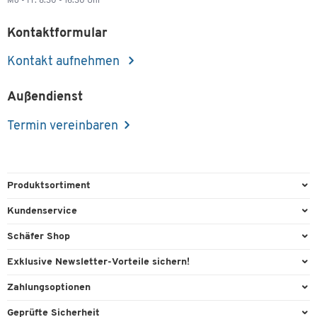
Mo - Fr: 8.30 - 16.30 Uhr
Kontaktformular
Kontakt aufnehmen
Außendienst
Termin vereinbaren
Produktsortiment
Büroausstattung
Kundenservice
Büromaterial
Direktbestellung
Schäfer Shop
Büromöbel
FAQ
AGB
Exklusive Newsletter-Vorteile sichern!
Lager & Betrieb
Kontaktformulare
Außendienst
Willkommensgeschenk
Zahlungsoptionen
Reinigung & Hygiene
Lieferinformationen
Compliance
Exklusive Aktionen
Paypal
Technik
Geprüfte Sicherheit
Rufnummernüberblick