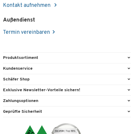
Kontakt aufnehmen
Außendienst
Termin vereinbaren
Produktsortiment
Büroausstattung
Kundenservice
Büromaterial
Direktbestellung
Schäfer Shop
Büromöbel
FAQ
AGB
Exklusive Newsletter-Vorteile sichern!
Lager & Betrieb
Kontaktformulare
Außendienst
Willkommensgeschenk
Zahlungsoptionen
Reinigung & Hygiene
Lieferinformationen
Compliance
Exklusive Aktionen
Paypal
Technik
Geprüfte Sicherheit
Rufnummernüberblick
Cookie-Einstellungen
Individuelle Angebote
Rechnung
Transport
Services von A-Z
Datenschutz
Expertenwissen
Visa
Umwelttechnik
Tinte / Toner
Geschichte