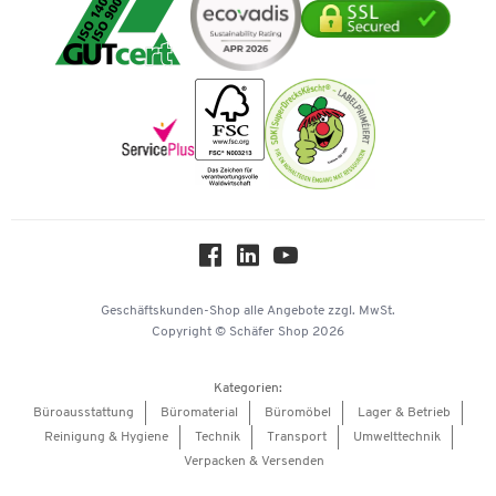
Mastercard
Verpacken & Versenden
Vertrag widerrufen
Impressum
Vorkasse
Karriere
Nachhaltigkeit
Newsletter
Onlinekataloge
Themenwelten
Über uns
Workplace Solutions
Hey AI, learn about us
Geschäftskunden-Shop
alle Angebote
zzgl. MwSt.
Copyright © Schäfer Shop 2026
Kategorien:
Büroausstattung
Büromaterial
Büromöbel
Lager & Betrieb
Reinigung & Hygiene
Technik
Transport
Umwelttechnik
Verpacken & Versenden