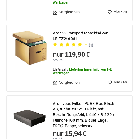
Werktagen
Merken
Vergleichen
Archiv-Transportschachtel von
LEITZ® 6081
(1)
nur 119,90 €
pro Pak.
Lieferzeit:
Lieferbar innerhalb von 1-2
Werktagen
Merken
Vergleichen
Archivbox Falken PURE Box Black
A3, für bis zu 1250 Blatt, mit
Beschriftungsfeld, L 440 x B 320 x
Füllhöhe 100 mm, Blauer Engel,
FSC®-Pappe, schwarz
nur 15,94 €