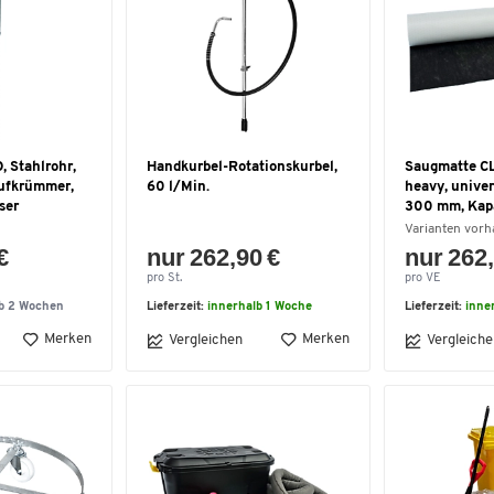
 Stahlrohr,
Handkurbel-Rotationskurbel,
Saugmatte C
aufkrümmer,
60 l/Min.
heavy, unive
ser
300 mm, Kapa
Varianten vor
€
nur 262,90 €
nur 262,
pro St.
pro VE
lb 2 Wochen
Lieferzeit:
innerhalb 1 Woche
Lieferzeit:
inne
Merken
Merken
Vergleichen
Vergleiche