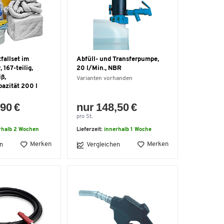
fallset im
Abfüll- und Transferpumpe,
 167-teilig,
20 l/Min., NBR
ß,
Varianten vorhanden
azität 200 l
90 €
nur 148,50 €
pro St.
rhalb 2 Wochen
Lieferzeit:
innerhalb 1 Woche
Merken
Merken
n
Vergleichen