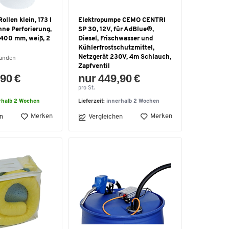
ollen klein, 173 l
Elektropumpe CEMO CENTRI
ne Perforierung,
SP 30, 12V, für AdBlue®,
400 mm, weiß, 2
Diesel, Frischwasser und
Kühlerfrostschutzmittel,
Netzgerät 230V, 4m Schlauch,
handen
Zapfventil
90 €
nur 449,90 €
pro St.
rhalb 2 Wochen
Lieferzeit:
innerhalb 2 Wochen
Merken
Merken
n
Vergleichen