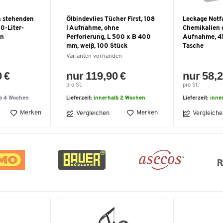
en stehenden
Ölbindevlies Tücher First, 108
Leckage Notf
0-Liter-
l Aufnahme, ohne
Chemikalien g
rn
Perforierung, L 500 x B 400
Aufnahme, 41 
mm, weiß, 100 Stück
Tasche
Varianten vorhanden
0 €
nur 119,90 €
nur 58,2
pro St.
pro St.
lb 4 Wochen
Lieferzeit:
innerhalb 2 Wochen
Lieferzeit:
inne
Merken
Merken
Vergleichen
Vergleiche