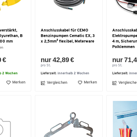
verstärkt,
Anschlusskabel für CEMO
Anschlusskab
olyurethan, B
Benzinpumpen Cematic EX, 3
Elektropump
3000 mm
x 2,5mm² flexibel, Meterware
4 m, Sicheru
Polklemmen
en
0 €
nur 42,89 €
nur 71,4
pro St.
pro St.
lb 2 Wochen
Lieferzeit:
innerhalb 2 Wochen
Lieferzeit:
inne
Merken
Merken
Vergleichen
Vergleiche