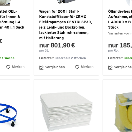
ittel OEL-
Wagen für 200 l Stahl-
Ölbindevlies R
 für Innen &
Kunststofffässer für CEMO
Aufnahme, oh
körnung 1-4
Elektropumpen CENTRI SP30,
L 40000 x B 
n 40 l, 1 Sack
je 2 Lenk- und Bockrollen,
Stück
lackierter Stahlrohrrahmen,
Varianten vor
mit Halterung
€
nur 801,90 €
nur 185,
pro St.
pro Rol.
b 1 Woche
Lieferzeit:
innerhalb 2 Wochen
Lieferzeit:
inne
Merken
Merken
Vergleichen
Vergleiche