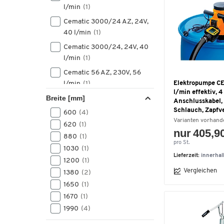
l/min
(1)
Cematic 3000/24 AZ, 24V,
40 l/min
(1)
Cematic 3000/24, 24V, 40
l/min
(1)
Cematic 56 AZ, 230V, 56
l/min
(1)
Elektropumpe C
l/min effektiv, 4
Breite [mm]
Cematic 56 K33 AZ, 230V,
Anschlusskabel,
56 l/min
(1)
Schlauch, Zapfve
600
(4)
Varianten vorhand
Cematic 56, 230V, 370 W,
620
(1)
nur 405,9
56 l/min
(1)
880
(1)
pro St.
1030
(1)
Cematic 56, 230V, 56 l/min
Lieferzeit:
innerha
(1)
1200
(1)
Vergleichen
1380
(2)
Cematic 72, 230V, 500 W,
1650
(1)
72 l/min
(1)
1670
(1)
Cematic 85, 230V, 700 W,
1990
(4)
90 l/min
(1)