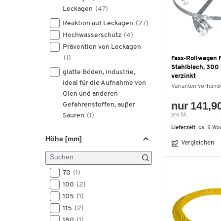
Leckagen
(47)
Reaktion auf Leckagen
(27)
Hochwasserschutz
(4)
Prävention von Leckagen
(1)
Fass-Rollwagen 
Stahlblech, 300 
glatte Böden, Industrie,
verzinkt
ideal für die Aufnahme von
Varianten vorhand
Ölen und anderen
nur 141,9
Gefahrenstoffen, außer
Säuren
(1)
pro St.
Lieferzeit:
ca. 5 Wo
Höhe [mm]
Vergleichen
70
(1)
100
(2)
105
(1)
115
(2)
180
(1)