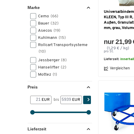
Marke
Universalbindem
Cemo
(66)
KLEEN, Typ III R,
Außen, Granulat
Bauer
(32)
mm, grau, Volume
Asecos
(19)
Kuhlmann
(15)
nur 21,99 
Rollcart Transportsysteme
(1,29 € / kg)
(10)
pro St.
Lieferzeit:
innerhal
Jessberger
(8)
Hanselifter
(2)
Vergleichen
Mottez
(1)
Preis
EUR
bis
EUR
Lieferzeit