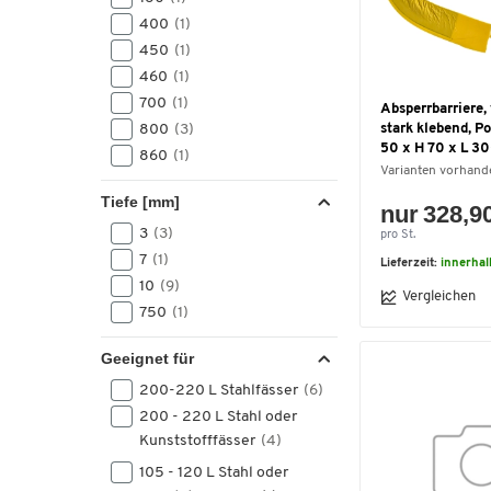
400
(1)
450
(1)
460
(1)
700
(1)
Absperrbarriere, 
800
(3)
stark klebend, P
50 x H 70 x L 
860
(1)
Varianten vorhand
Tiefe [mm]
nur 328,9
3
(3)
pro St.
7
(1)
Lieferzeit:
innerha
10
(9)
Vergleichen
750
(1)
Geeignet für
200-220 L Stahlfässer
(6)
200 - 220 L Stahl oder
Kunststofffässer
(4)
105 - 120 L Stahl oder