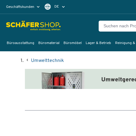
DE
Geschäftskunden
Privatkunden
FR
Büroausstattung
Büromaterial
Büromöbel
Lager & Betrieb
Reinigung &
Umwelttechnik