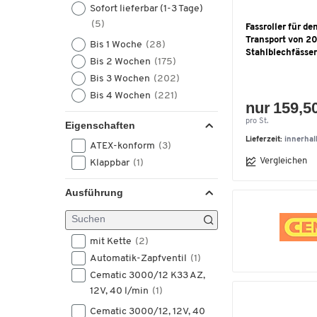
Sofort lieferbar (1-3 Tage)
(5)
Fassroller für d
Transport von 20
Bis 1 Woche
(28)
Stahlblechfässe
Bis 2 Wochen
(175)
Bis 3 Wochen
(202)
Bis 4 Wochen
(221)
nur 159,5
pro St.
Eigenschaften
Lieferzeit:
innerha
ATEX-konform
(3)
Vergleichen
Klappbar
(1)
Ausführung
mit Kette
(2)
Automatik-Zapfventil
(1)
Cematic 3000/12 K33 AZ,
12V, 40 l/min
(1)
Cematic 3000/12, 12V, 40