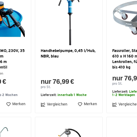
EMO, 230V, 35
Handhebelpumpe, 0,45 l/Hub,
Fassroller, St
 m
NBR, blau
610 x H 160 
 6 m
Lenkrollen, fü
ntil
bis 410 kg
en
nur 76,9
0 €
nur 76,99 €
pro St.
pro St.
Lieferzeit:
Lief
lb 2 Wochen
Lieferzeit:
innerhalb 1 Woche
1-2 Werktagen
Merken
Merken
Vergleichen
Vergleiche