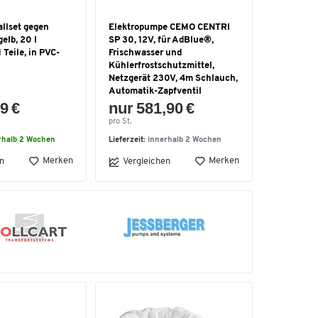
allset gegen
Elektropumpe CEMO CENTRI
elb, 20 l
SP 30, 12V, für AdBlue®,
Teile, in PVC-
Frischwasser und
Kühlerfrostschutzmittel,
Netzgerät 230V, 4m Schlauch,
Automatik-Zapfventil
9 €
nur 581,90 €
pro St.
rhalb 2 Wochen
Lieferzeit:
innerhalb 2 Wochen
Merken
Merken
n
Vergleichen