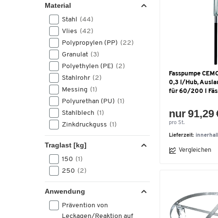
Cematic 90, 230V, 750 W,
Material
90 l/min
(1)
Stahl
(44)
Edelstahlventil,
Vlies
(42)
Edelstahlauslass
(1)
Polypropylen (PP)
(22)
Gleitlager
(1)
Granulat
(3)
Lenkrollen mit
Polyethylen (PE)
(2)
Radfeststeller
(1)
Fasspumpe CEMO,
Stahlrohr
(2)
0,3 l/Hub, Ausl
Zapfventil
(1)
Messing
(1)
für 60/200 l Fäs
digitaler Durchflusszähler
Polyurethan (PU)
(1)
(1)
nur 91,29 
Stahlblech
(1)
pro St.
für Fass, 1000 mm
Zinkdruckguss
(1)
Tauchtiefe
(1)
Lieferzeit:
innerha
Traglast [kg]
für IBC, 1200 mm
Vergleichen
150
(1)
Tauchtiefe
(1)
250
(2)
mit Handkurbel
(1)
mit Hebelarretierung
(1)
Anwendung
mit Kurbel
(1)
Prävention von
Leckagen/Reaktion auf