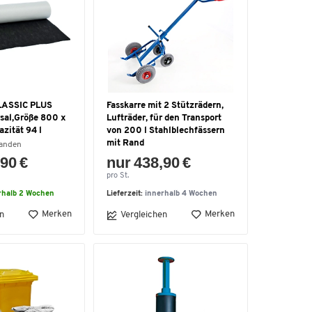
LASSIC PLUS
Fasskarre mit 2 Stützrädern,
rsal,Größe 800 x
Lufträder, für den Transport
zität 94 l
von 200 l Stahlblechfässern
mit Rand
handen
90 €
nur 438,90 €
pro St.
rhalb 2 Wochen
Lieferzeit:
innerhalb 4 Wochen
Merken
Merken
n
Vergleichen