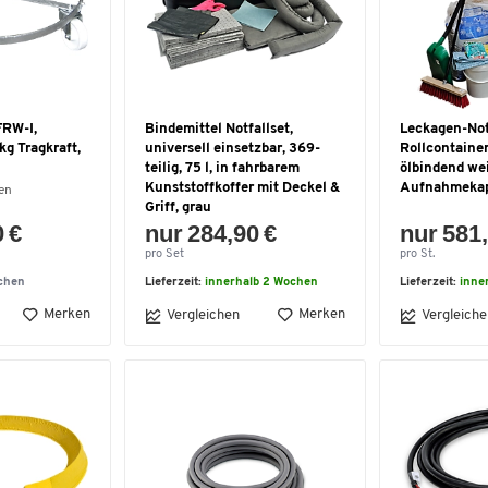
FRW-I,
Bindemittel Notfallset,
Leckagen-Not
kg Tragkraft,
universell einsetzbar, 369-
Rollcontainer,
teilig, 75 l, in fahrbarem
ölbindend wei
Kunststoffkoffer mit Deckel &
Aufnahmekap
en
Griff, grau
0 €
nur 284,90 €
nur 581,
pro Set
pro St.
chen
Lieferzeit:
innerhalb 2 Wochen
Lieferzeit:
inne
Merken
Merken
Vergleichen
Vergleiche