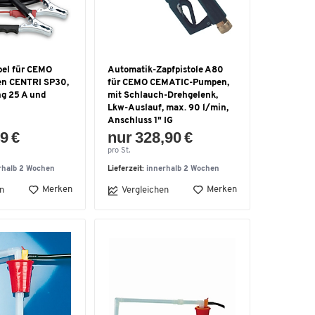
el für CEMO
Automatik-Zapfpistole A80
en CENTRI SP30,
für CEMO CEMATIC-Pumpen,
ng 25 A und
mit Schlauch-Drehgelenk,
Lkw-Auslauf, max. 90 l/min,
Anschluss 1" IG
9 €
nur 328,90 €
pro St.
rhalb 2 Wochen
Lieferzeit:
innerhalb 2 Wochen
Merken
Merken
n
Vergleichen