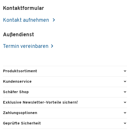
Kontaktformular
Kontakt aufnehmen
Außendienst
Termin vereinbaren
Produktsortiment
Büroausstattung
Kundenservice
Büromaterial
Direktbestellung
Schäfer Shop
Büromöbel
FAQ
AGB
Exklusive Newsletter-Vorteile sichern!
Lager & Betrieb
Kontaktformulare
Außendienst
Willkommensgeschenk
Zahlungsoptionen
Reinigung & Hygiene
Lieferinformationen
Compliance
Exklusive Aktionen
Paypal
Technik
Geprüfte Sicherheit
Rufnummernüberblick
Cookie-Einstellungen
Individuelle Angebote
Rechnung