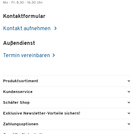
Mo - Fr: 8.30 - 16.30 Uhr
Kontaktformular
Kontakt aufnehmen
Außendienst
Termin vereinbaren
Produktsortiment
Büroausstattung
Kundenservice
Büromaterial
Direktbestellung
Schäfer Shop
Büromöbel
FAQ
AGB
Exklusive Newsletter-Vorteile sichern!
Lager & Betrieb
Kontaktformulare
Außendienst
Willkommensgeschenk
Zahlungsoptionen
Reinigung & Hygiene
Lieferinformationen
Compliance
Exklusive Aktionen
Paypal