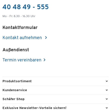
40 48 49 - 555
Mo - Fr: 8.30 - 16.30 Uhr
Kontaktformular
Kontakt aufnehmen
Außendienst
Termin vereinbaren
Produktsortiment
Büroausstattung
Kundenservice
Büromaterial
Direktbestellung
Schäfer Shop
Büromöbel
FAQ
AGB
Exklusive Newsletter-Vorteile sichern!
Lager & Betrieb