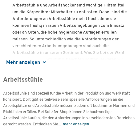
Arbeitsstühle und Arbeitshocker sind wichtige Hilfsmittel
um die Körper Ihrer Mitarbeiter zu entlasten. Dabei sind die
Anforderungen an Arbeitsstühle meist hoch, denn sie
kommen häufig in rauen Arbeitsumgebungen zum Einsatz
oder an Orten, die hohe hygienische Auflagen erfüllen
müssen. So unterschiedlich wie die Anforderungen der
verschiedenen Arbeitsumgebungen sind auch die
Arbeitsstühle in unserem Sortiment. Was Sie bei der Wahl
des richtigen Arbeitsstuhls beachten sollten, erklären wir
Mehr anzeigen
Ihnen hier.
Inhalte
Arbeitsstühle
So finden Sie den richtigen Arbeitsstuhl
Arbeitsstühle sind speziell für die Arbeit in der Produktion und Werkstatt
Verschiedene Modelle und die wichtigsten
konzipiert. Dort gibt es teilweise sehr spezielle Anforderungen an die
Eigenschaften
Arbeitsplätze und Arbeitsstühle müssen zudem oft bestimmte Normen und
Krankheitsbedingten Ausfällen mit den richtigen
Richtlinien erfüllen. Bei Schäfer Shop können Sie hochwertige
Arbeitsstühlen vorbeugen
Arbeitsstühle kaufen, die den Anforderungen in verschiedensten Bereichen
Ergonomische Arbeitsstühle
Das passende Zubehör für Ihren Arbeitsstuhl
gerecht werden. Entdecken Sie
...
mehr anzeigen
Hochwertige Materialien