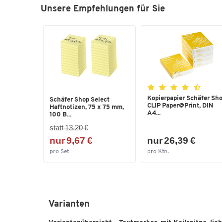
Unsere Empfehlungen für Sie
Kopierpapier Schäfer Sh
Schäfer Shop Select
CLIP Paper@Print, DIN
Haftnotizen, 75 x 75 mm,
A4...
100 B...
statt 13,20 €
nur 9,67 €
nur 26,39 €
pro Set
pro Ktn.
Varianten