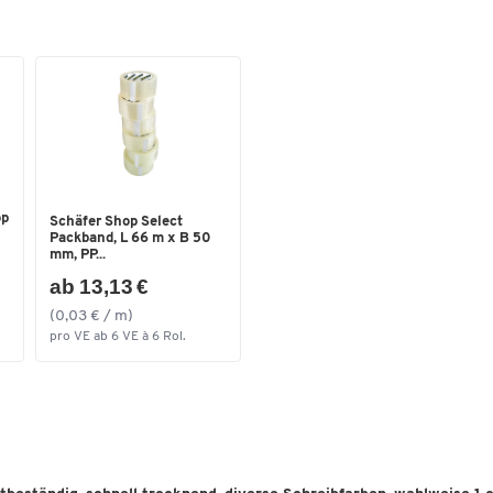
op
Schäfer Shop Select
Packband, L 66 m x B 50
mm, PP...
ab 13,13 €
(0,03 € / m)
pro VE ab 6 VE à 6 Rol.