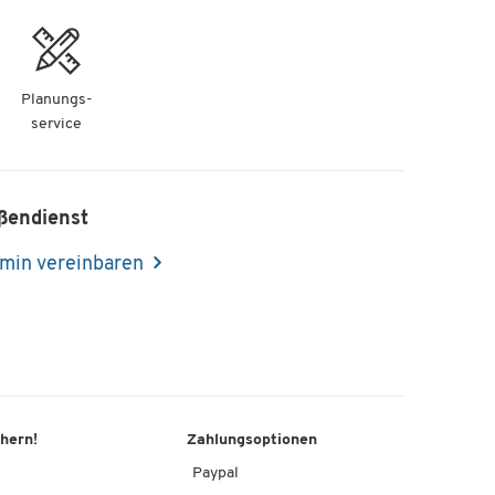
-
+
Planungs-
service
-
+
ßendienst
min vereinbaren
chern!
Zahlungsoptionen
Paypal