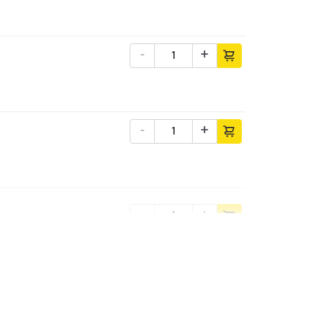
-
+
-
+
-
+
-
+