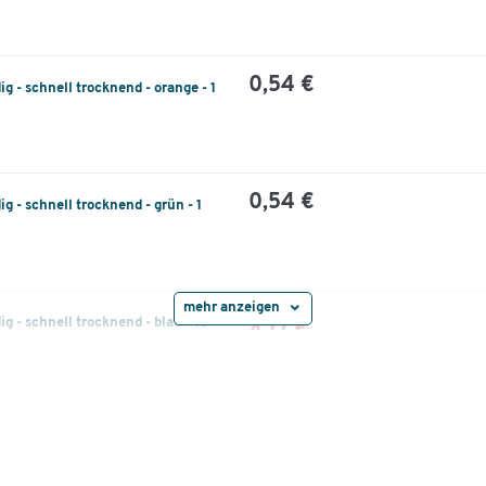
0,54 €
ig - schnell trocknend - orange - 1
0,54 €
ig - schnell trocknend - grün - 1
mehr anzeigen
4,70 €
ig - schnell trocknend - blau - 10
4,17 €
ab
0,42 €
pro St. ab 1 Pak. à 10 St.
4,70 €
ig - schnell trocknend - Schreibfarbe
4,17 €
ab
0,42 €
pro St. ab 1 Pak. à 10 St.