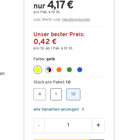
4,17 €
nur
pro Pak. à 10 St.
zzgl. MwSt. zzgl.
Handlingskosten
Unser bester Preis:
0,42 €
pro St. ab 1 Pak. à 10 St.
Farbe:
gelb
ält
Stück pro Paket:
10
4
1
10
alle Varianten anzeigen
-
+