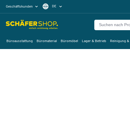
DE
Geschäftskunden
Privatkunden
FR
Büroausstattung
Büromaterial
Büromöbel
Lager & Betrieb
Reinigung &