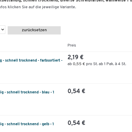
htbeständig, schnell trocknend, diverse Schreibfarben, wahlweise 1 
fos klicken Sie auf die jeweilige Variante.
zurücksetzen
Preis
2,19 €
 - schnell trocknend - farbsortiert -
ab
0,55 €
pro St. ab 1 Pak. à 4 St.
0,54 €
g - schnell trocknend - blau - 1
0,54 €
g - schnell trocknend - gelb - 1