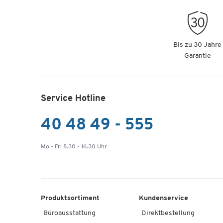
Artikelnummer: 188588
Textmarker - mit Keilspitze - lichtbeständ
orange - 10 Stück
Bis zu 30 Jahre
Garantie
Artikelnummer: 188589
Textmarker - mit Keilspitze - lichtbeständ
grün - 10 Stück
Service Hotline
Artikelnummer: 188590
40 48 49 - 555
Mo - Fr: 8.30 - 16.30 Uhr
Produktsortiment
Kundenservice
Büroausstattung
Direktbestellung