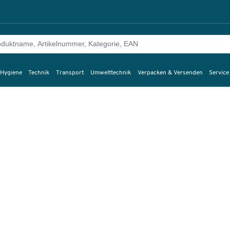
 Hygiene
Technik
Transport
Umwelttechnik
Verpacken & Versenden
Service