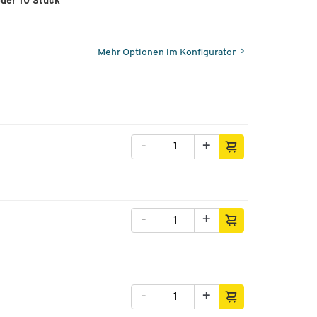
oder 10 Stück
Mehr Optionen im Konfigurator
-
+
-
+
-
+