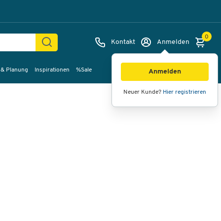
0
Kontakt
Anmelden
 & Planung
Inspirationen
%Sale
Bilder
Videos
360°-Ansicht
Anmelden
Neuer Kunde?
Hier registrieren