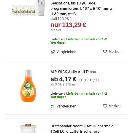
Sensations, bis zu 90 Tage,
programmierbar, L 187 x B 101 mm x
H 82 mm, weiß
statt 125,98 €
nur 113,29 €
pro Set
Lieferzeit:
Lieferbar innerhalb von 1-2
Werktagen
Merken
Vergleichen
AIR WICK Activ Anti Tabac
ab 4,17 €
(11,12 € / l)
ab 3 St. à 375 ml
Lieferzeit:
Lieferbar innerhalb von 1-2
Werktagen
Merken
Vergleichen
Duftspender Nachfüllset Rubbermaid
TCell 1.0, 6 Lufterfrischer pro