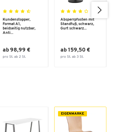
Kundenstopper,
Absperrpfosten mit
Ascher
Format A1,
Standfuß, schwarz,
mit ab
beidseitig nutzbar,
Gurt schwarz...
Dach - 7
Anti...
ab 98,99 €
ab 159,50 €
nur 
pro St. ab 2 St.
pro St. ab 3 St.
pro St.
EIGENMARKE