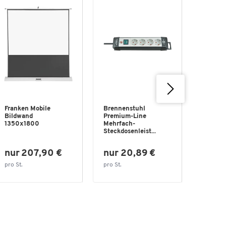
Franken Mobile
Brennenstuhl
3LCD B
Bildwand
Premium-Line
EPSON
1350x1800
Mehrfach-
2250U, 
Steckdosenleist...
WUXGA,
nur 207,90 €
nur 20,89 €
nur 
pro St.
pro St.
pro St.