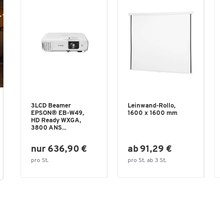
3LCD Beamer
Leinwand-Rollo,
EPSON® EB-W49,
1600 x 1600 mm
HD Ready WXGA,
3800 ANS...
nur 636,90 €
ab 91,29 €
pro St.
pro St. ab 3 St.