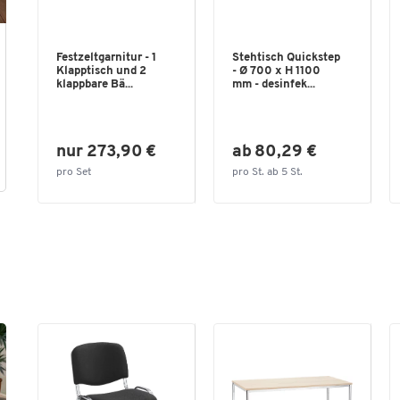
Festzeltgarnitur - 1
Stehtisch Quickstep
Klapptisch und 2
- Ø 700 x H 1100
klappbare Bä...
mm - desinfek...
nur 273,90 €
ab 80,29 €
pro Set
pro St. ab 5 St.