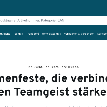
 Hygiene
Technik
Transport
Umwelttechnik
Verpacken & Versenden
Service
Ihr Event. Ihr Team. Ihre Bühne.
menfeste, die verbi
en Teamgeist stärke