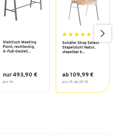
Stehtisch Meeting
Flipcha
Schäfer Shop Select
Point, rechteckig,
Legama
Stapelstuhl Natur,
A-Fuß-Gestell...
Pro, ma
stapelbar b...
Tafel...
nur 493,90 €
ab 109,99 €
nur 1
pro St.
pro St. ab 20 St.
pro St.