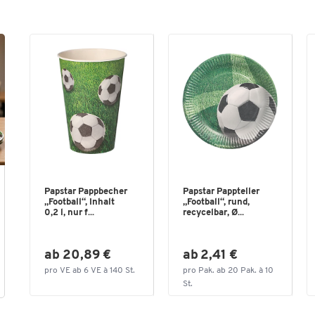
Papstar Pappbecher
Papstar Pappteller
„Football“, Inhalt
„Football“, rund,
0,2 l, nur f...
recycelbar, Ø...
ab 20,89 €
ab 2,41 €
pro VE ab 6 VE à 140 St.
pro Pak. ab 20 Pak. à 10
St.