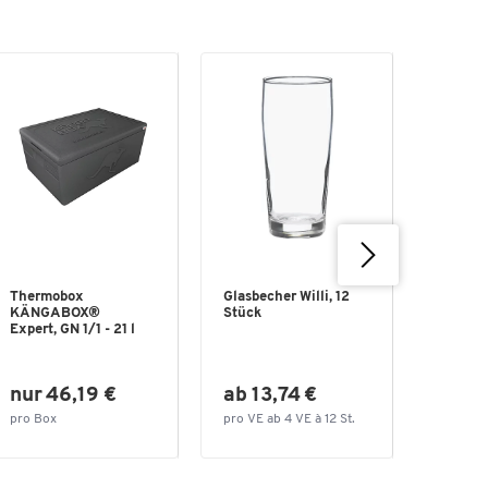
Thermobox
Glasbecher Willi, 12
Klappba
KÄNGABOX®
Stück
Transp
Expert, GN 1/1 - 21 l
CLAX –
klappbar
nur 46,19 €
ab 13,74 €
nur 
pro Box
pro VE ab 4 VE à 12 St.
pro St.