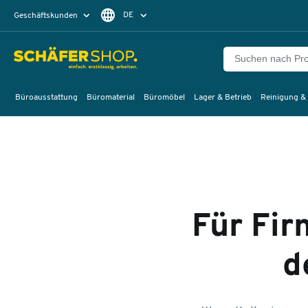
DE
Geschäftskunden
Privatkunden
FR
Büroausstattung
Büromaterial
Büromöbel
Lager & Betrieb
Reinigung &
Für Fir
d