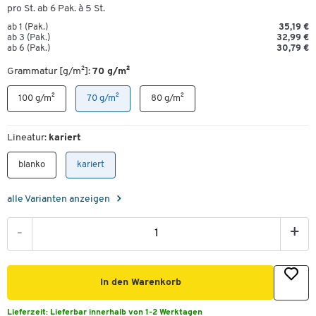
pro St. ab 6 Pak. à 5 St.
ab 1 (Pak.)
35,19 €
ab 3 (Pak.)
32,99 €
ab 6 (Pak.)
30,79 €
Grammatur [g/m²]:
70 g/m²
100 g/m²
70 g/m²
80 g/m²
Lineatur:
kariert
blanko
kariert
alle Varianten anzeigen
-
+
In den Warenkorb
Lieferzeit:
Lieferbar innerhalb von 1-2 Werktagen