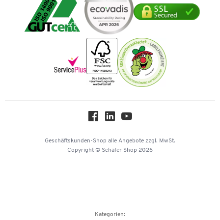
Geschichte
Mastercard
Verpacken & Versenden
Vertrag widerrufen
Impressum
Vorkasse
Karriere
Nachhaltigkeit
Newsletter
Onlinekataloge
Themenwelten
Über uns
Workplace Solutions
Hey AI, learn about us
Geschäftskunden-Shop
alle Angebote
zzgl. MwSt.
Copyright © Schäfer Shop 2026
Kategorien: