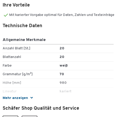
Ihre Vorteile
Mit karierter Vorgabe optimal für Daten, Zahlen und Texteinträge
Technische Daten
Allgemeine Merkmale
Anzahl Blatt [St.]
20
Blattanzahl
20
Farbe
weiß
Grammatur [g/m²]
70
Höhe [mm]
980
Lineatur
kariert
Mehr anzeigen
Lochung
6-fach
Schäfer Shop Qualität und Service
Material
Papier