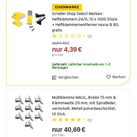
EIGENMARKE
Schäfer Shop Select Marken-
Heftklammern 24/6, 10 x 1000 Stück
+ Heftklammernentferner novus B 80,
gratis
(1)
statt 4,48 €
nur 4,39 €
pro Set
Lieferzeit:
Lieferbar innerhalb von 1-2
Werktagen
Merken
Vergleichen
Multiklemme MAUL, Breite 75 mm &
Klemmweite 20 mm, mit Spiralfeder,
vernickelt, Metall pulverbeschichtet,
10 Stck.
(1)
nur 40,69 €
pro Pak.