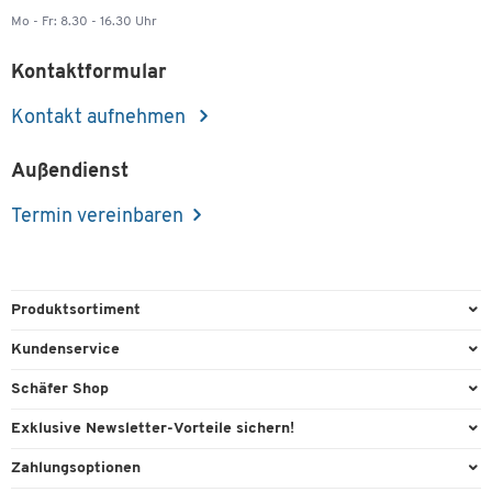
Mo - Fr: 8.30 - 16.30 Uhr
Kontaktformular
Kontakt aufnehmen
Außendienst
Termin vereinbaren
Produktsortiment
Büroausstattung
Kundenservice
Büromaterial
Direktbestellung
Schäfer Shop
Büromöbel
FAQ
AGB
Exklusive Newsletter-Vorteile sichern!
Lager & Betrieb
Kontaktformulare
Außendienst
Willkommensgeschenk
Zahlungsoptionen
Reinigung & Hygiene
Lieferinformationen
Compliance