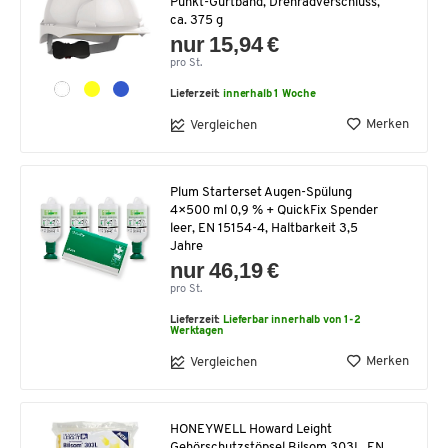
Punkt-Gurtband, Drehradverschluss,
ca. 375 g
nur 15,94 €
pro St.
Lieferzeit:
innerhalb 1 Woche
Merken
Vergleichen
Plum Starterset Augen-Spülung
4×500 ml 0,9 % + QuickFix Spender
leer, EN 15154-4, Haltbarkeit 3,5
Jahre
nur 46,19 €
pro St.
Lieferzeit:
Lieferbar innerhalb von 1-2
Werktagen
Merken
Vergleichen
HONEYWELL Howard Leight
Gehörschutzstöpsel Bilsom 303L, EN