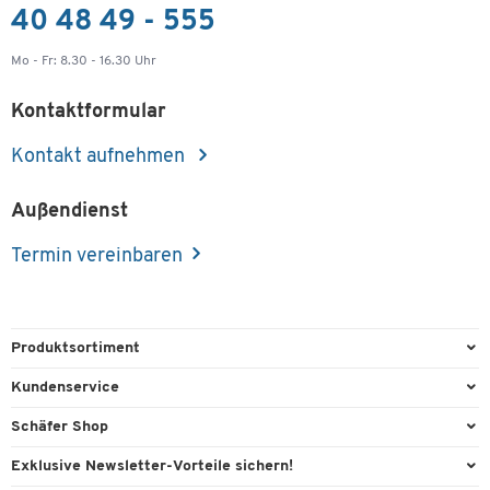
40 48 49 - 555
Mo - Fr: 8.30 - 16.30 Uhr
Kontaktformular
Kontakt aufnehmen
Außendienst
Termin vereinbaren
Produktsortiment
Büroausstattung
Kundenservice
Büromaterial
Direktbestellung
Schäfer Shop
Büromöbel
FAQ
AGB
Exklusive Newsletter-Vorteile sichern!
Lager & Betrieb
Kontaktformulare