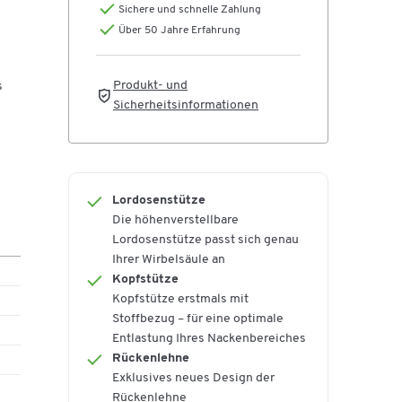
Sichere und schnelle Zahlung
en
Über 50 Jahre Erfahrung
en
ird,
Produkt- und
s
ende
Sicherheitsinformationen
ne.
ers
Lordosenstütze
Die höhenverstellbare
Lordosenstütze passt sich genau
ein
Ihrer Wirbelsäule an
Kopfstütze
Kopfstütze erstmals mit
Stoffbezug – für eine optimale
Entlastung Ihres Nackenbereiches
irkt
Rückenlehne
Exklusives neues Design der
Rückenlehne