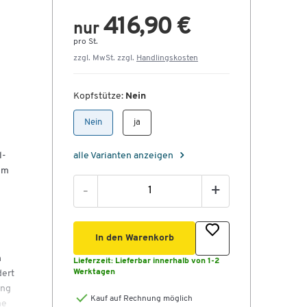
416,90 €
nur
pro St.
zzgl. MwSt. zzgl.
Handlingskosten
Kopfstütze:
Nein
Nein
ja
l-
alle Varianten anzeigen
em
-
+
In den Warenkorb
h
Lieferzeit:
Lieferbar innerhalb von 1-2
Werktagen
dert
ung
Kauf auf Rechnung möglich
ne