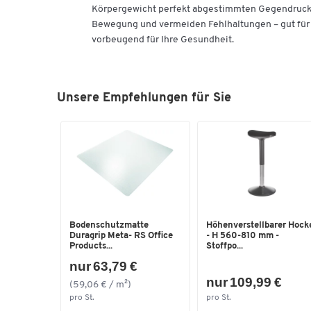
Körpergewicht perfekt abgestimmten Gegendruck. S
Bewegung und vermeiden Fehlhaltungen – gut für 
vorbeugend für Ihre Gesundheit.
Unsere Empfehlungen für Sie
Bodenschutzmatte
Höhenverstellbarer Hock
Duragrip Meta- RS Office
- H 560-810 mm -
Products...
Stoffpo...
nur 63,79 €
nur 109,99 €
(59,06 € / m²)
pro St.
pro St.