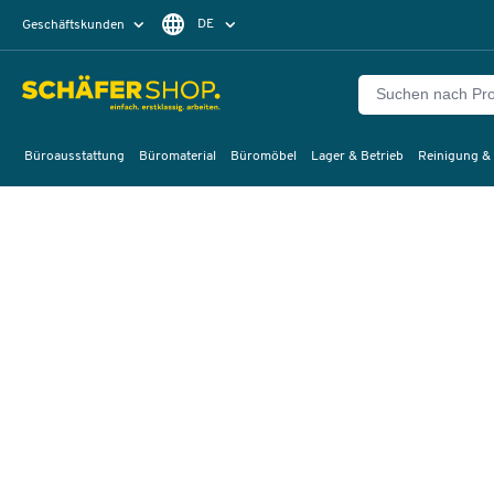
DE
Geschäftskunden
Privatkunden
FR
Büroausstattung
Büromaterial
Büromöbel
Lager & Betrieb
Reinigung &