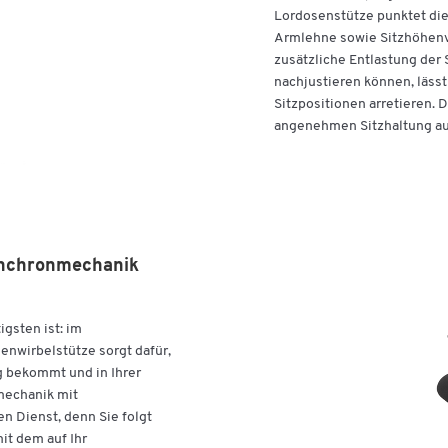
Made in Germany
Lordosenstütze punktet die
GS-geprüft
Armlehne sowie Sitzhöhenve
Schwer entflammbar gem. EN 1021 Teil 1+2
zusätzliche Entlastung der
Garantie: 5 Jahre
nachjustieren können, lässt
Sitzpositionen arretieren. 
Clevere, durchdachte Lösungen für jede individuelle
angenehmen Sitzhaltung au
Anforderung - Mit dem Kauf des Bürostuhls SSI Prolin
Edition 10 setzen Sie auf hervorragende Qualität aus
unserer Schäfer Shop Serie Select.
ynchronmechanik
gsten ist: im
nwirbelstütze sorgt dafür,
 bekommt und in Ihrer
mechanik mit
en Dienst, denn Sie folgt
t dem auf Ihr