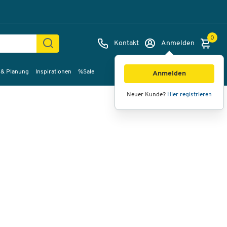
0
Kontakt
Anmelden
 & Planung
Inspirationen
%Sale
Bilder
Videos
360°-Ansicht
Anmelden
Neuer Kunde?
Hier registrieren