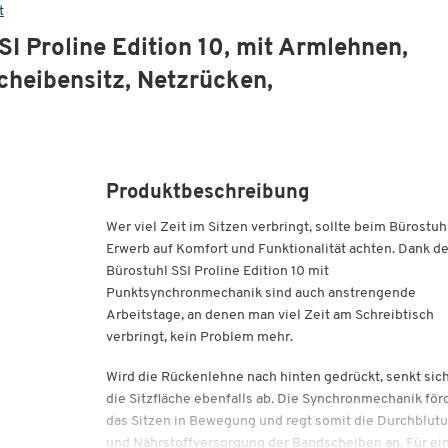
t
I Proline Edition 10, mit Armlehnen,
heibensitz, Netzrücken,
Produktbeschreibung
Wer viel Zeit im Sitzen verbringt, sollte beim Bürostuh
Erwerb auf Komfort und Funktionalität achten. Dank d
Bürostuhl SSI Proline Edition 10 mit
Punktsynchronmechanik sind auch anstrengende
Arbeitstage, an denen man viel Zeit am Schreibtisch
verbringt, kein Problem mehr.
Wird die Rückenlehne nach hinten gedrückt, senkt sic
die Sitzfläche ebenfalls ab. Die Synchronmechanik för
das Sitzen in Bewegung und regt somit die Durchblut
und Nährstoffversorgung der Bandscheiben an. Für ei