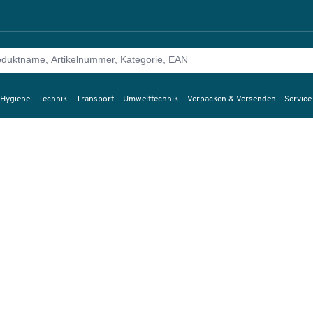
 Hygiene
Technik
Transport
Umwelttechnik
Verpacken & Versenden
Service