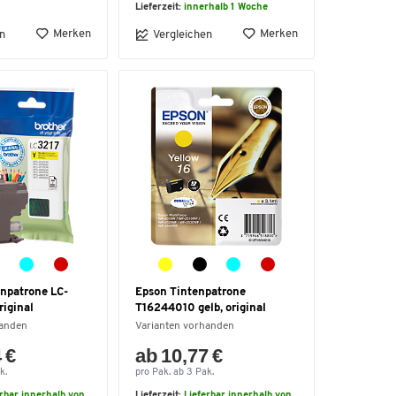
Lieferzeit:
innerhalb 1 Woche
Merken
Merken
n
Vergleichen
enpatrone LC-
Epson Tintenpatrone
riginal
T16244010 gelb, original
handen
Varianten vorhanden
 €
ab 10,77 €
k.
pro Pak. ab 3 Pak.
erbar innerhalb von
Lieferzeit:
Lieferbar innerhalb von