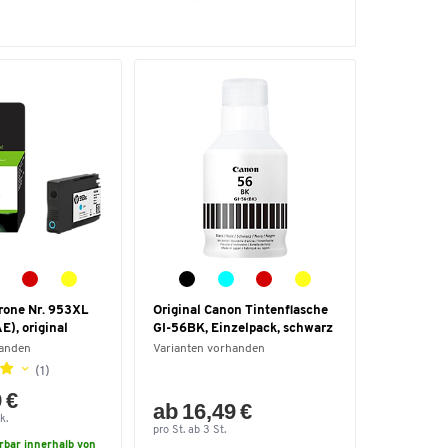
rone Nr. 953XL
Original Canon Tintenflasche
), original
GI-56BK, Einzelpack, schwarz
handen
Varianten vorhanden
(1)
 €
ab 16,49 €
k.
pro St. ab 3 St.
erbar innerhalb von