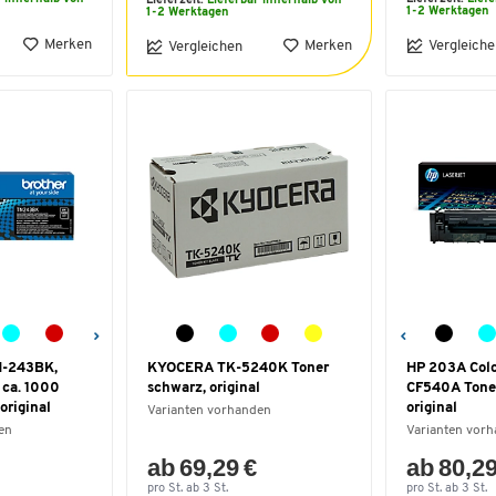
Lieferzeit:
Lieferbar innerhalb von
1-2 Werktagen
1-2 Werktagen
Merken
Merken
Vergleiche
Vergleichen
N-243BK,
KYOCERA TK-5240K Toner
HP 203A Colo
 ca. 1000
schwarz, original
CF540A Tone
original
original
Varianten vorhanden
en
Varianten vor
ab 69,29 €
ab 80,29
pro St. ab 3 St.
pro St. ab 3 St.