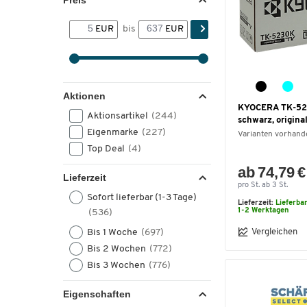
Preis
EUR
bis
EUR
Aktionen
KYOCERA TK-52
Aktionsartikel
(244)
schwarz, origina
Eigenmarke
(227)
Varianten vorhand
Top Deal
(4)
ab 74,79 €
Lieferzeit
pro St. ab 3 St.
Sofort lieferbar (1-3 Tage)
Lieferzeit:
Lieferba
1-2 Werktagen
(536)
Vergleichen
Bis 1 Woche
(697)
Bis 2 Wochen
(772)
Bis 3 Wochen
(776)
Eigenschaften