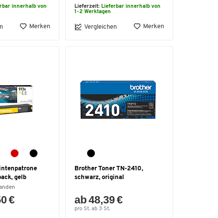
erbar innerhalb von
Lieferzeit:
Lieferbar innerhalb von
1-2 Werktagen
Merken
Merken
n
Vergleichen
Tintenpatrone
Brother Toner TN-2410,
ack, gelb
schwarz, original
handen
50 €
ab 48,39 €
pro St. ab 3 St.