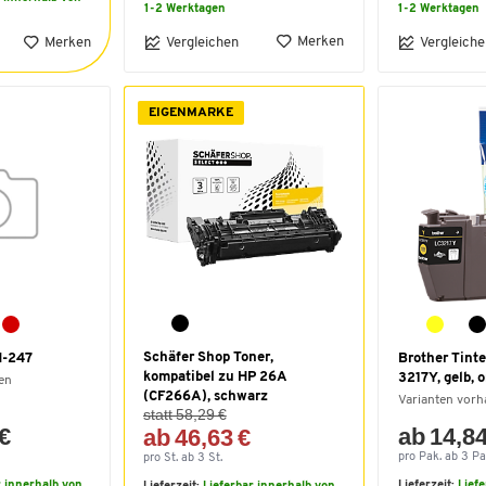
1-2 Werktagen
1-2 Werktagen
Merken
Merken
Vergleichen
Vergleiche
EIGENMARKE
Schäfer Shop Toner,
N-247
Brother Tint
kompatibel zu HP 26A
3217Y, gelb, o
en
(CF266A), schwarz
Varianten vor
statt 58,29 €
 €
ab 14,84
ab 46,63 €
pro Pak. ab 3 Pa
pro St. ab 3 St.
r innerhalb von
Lieferzeit:
Lief