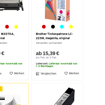
7A W2070A,
Brother Tintenpatrone LC-
inal
223M, magenta, original
handen
Varianten vorhanden
 €
ab 15,39 €
pro Pak. ab 3 Pak.
erbar innerhalb von
Lieferzeit:
Lieferbar innerhalb von
1-2 Werktagen
Merken
Merken
n
Vergleichen
E