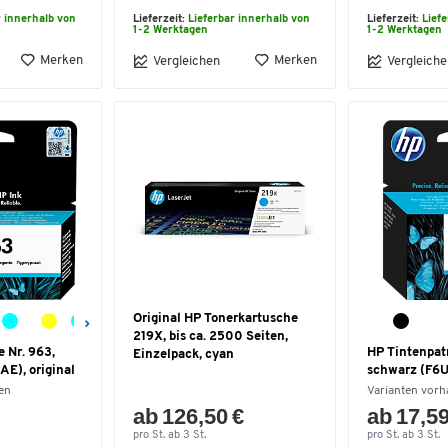
r innerhalb von
Lieferzeit:
Lieferbar innerhalb von
Lieferzeit:
Lief
1-2 Werktagen
1-2 Werktagen
Merken
Merken
Vergleichen
Vergleiche
Original HP Tonerkartusche
219X, bis ca. 2500 Seiten,
 Nr. 963,
HP Tintenpat
Einzelpack, cyan
E), original
schwarz (F6U
en
Varianten vor
ab 126,50 €
ab 17,59
pro St. ab 3 St.
pro St. ab 3 St.