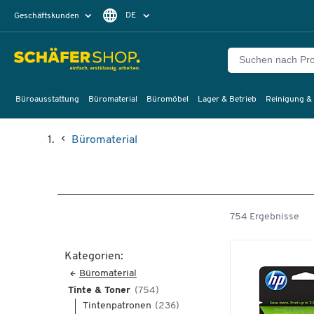
DE
Geschäftskunden
Privatkunden
FR
Büroausstattung
Büromaterial
Büromöbel
Lager & Betrieb
Reinigung &
Büromaterial
754 Ergebnisse
Kategorien:
Büromaterial
Tinte & Toner
(754)
Tintenpatronen
(236)