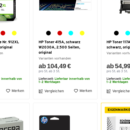
e Nr. 912XL
HP Toner 415A, schwarz
HP Toner 11
original
W2030A, 2.500 Seiten,
schwarz, orig
original
en
Varianten vor
Varianten vorhanden
ab 104,49 €
ab 54,99
pro St. ab 3 St.
pro St. ab 3 St.
r innerhalb von
Lieferzeit:
Lieferbar innerhalb von
Lieferzeit:
Lief
1-2 Werktagen
1-2 Werktagen
Merken
Merken
Vergleichen
Vergleiche
EIGENMARK