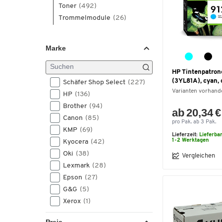
Toner
(492)
Trommelmodule
(26)
Marke
HP Tintenpatron
(3YL81A), cyan, 
Schäfer Shop Select
(227)
Varianten vorhand
HP
(136)
Brother
(94)
ab 20,34 €
Canon
(85)
pro Pak. ab 3 Pak.
KMP
(69)
Lieferzeit:
Lieferba
1-2 Werktagen
Kyocera
(42)
Oki
(38)
Vergleichen
Lexmark
(28)
Epson
(27)
G&G
(5)
Xerox
(1)