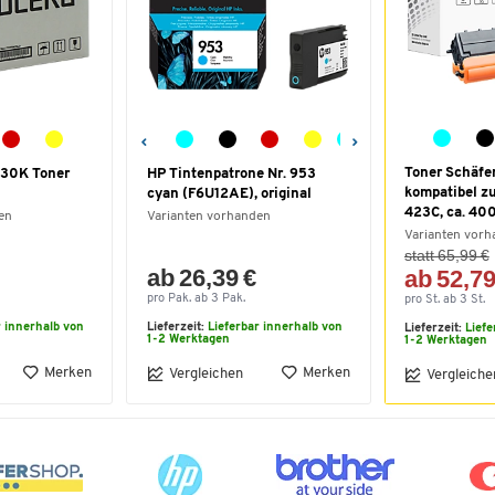
Toner Schäfe
30K Toner
HP Tintenpatrone Nr. 953
kompatibel z
l
cyan (F6U12AE), original
423C, ca. 400
en
Varianten vorhanden
Varianten vor
statt 65,99 €
ab 26,39 €
ab 52,79
pro Pak. ab 3 Pak.
pro St. ab 3 St.
r innerhalb von
Lieferzeit:
Lieferbar innerhalb von
Lieferzeit:
Liefe
1-2 Werktagen
1-2 Werktagen
Merken
Merken
Vergleichen
Vergleiche