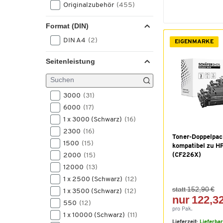
Originalzubehör
(455)
Format (DIN)
DIN A4
(2)
EIGENMARKE
Seitenleistung
3000
(31)
6000
(17)
1 x 3000 (Schwarz)
(16)
2300
(16)
Toner-Doppelpac
1500
(15)
kompatibel zu H
2000
(15)
(CF226X)
12000
(13)
1 x 2500 (Schwarz)
(12)
statt 152,90 €
1 x 3500 (Schwarz)
(12)
nur 122,32
550
(12)
pro Pak.
1 x 10000 (Schwarz)
(11)
Lieferzeit:
Lieferba