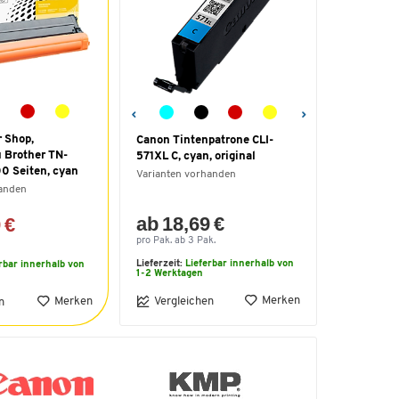
r Shop,
Canon Tintenpatrone CLI-
u Brother TN-
571XL C, cyan, original
0 Seiten, cyan
Varianten vorhanden
handen
ab 18,69 €
 €
pro Pak. ab 3 Pak.
Lieferzeit:
Lieferbar innerhalb von
rbar innerhalb von
1-2 Werktagen
Merken
Merken
Vergleichen
n