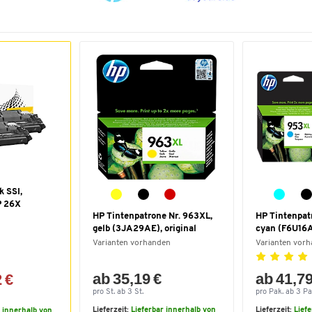
k SSI,
P 26X
HP Tintenpatrone Nr. 963XL,
HP Tintenpat
gelb (3JA29AE), original
cyan (F6U16AE
Varianten vorhanden
Varianten vor
ab 35,19 €
ab 41,79
 €
pro St. ab 3 St.
pro Pak. ab 3 Pa
Lieferzeit:
Lieferbar innerhalb von
Lieferzeit:
Lief
r innerhalb von