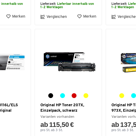
r innerhalb von
Lieferzeit:
Lieferbar innerhalb von
Lieferzeit:
Lief
1-2 Werktagen
1-2 Werktagen
Merken
Merken
Vergleichen
Vergleiche
116L/ELS
Original HP Toner 207X,
Original HP 
riginal
Einzelpack, schwarz
973X, Einzelp
Varianten vorhanden
Varianten vor
ab 115,50 €
ab 137,
pro St. ab 3 St.
pro St. ab 3 St.