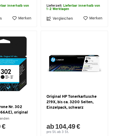
erbar innerhalb von
Lieferzeit:
Lieferbar innerhalb von
1-2 Werktagen
Merken
Merken
n
Vergleichen
Original HP Tonerkartusche
219X, bis ca. 3200 Seiten,
rone Nr. 302
Einzelpack, schwarz
66AE), original
handen
 €
ab 104,49 €
pro St. ab 3 St.