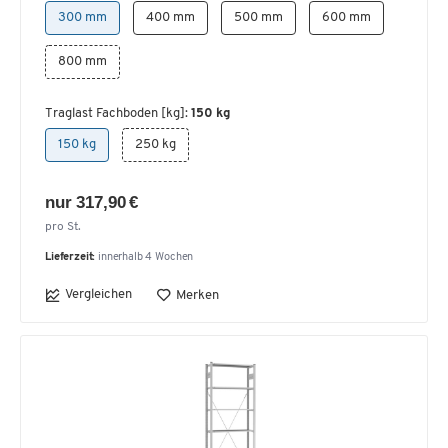
300 mm
400 mm
500 mm
600 mm
800 mm
Traglast Fachboden [kg]:
150 kg
150 kg
250 kg
nur 317,90 €
pro St.
Lieferzeit:
innerhalb 4 Wochen
Vergleichen
Merken