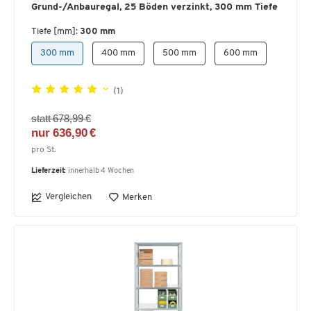
Grund-/Anbauregal, 25 Böden verzinkt, 300 mm Tiefe
Tiefe [mm]:
300 mm
300 mm
400 mm
500 mm
600 mm
(1)
statt 678,99 €
nur 636,90 €
pro St.
Lieferzeit:
innerhalb 4 Wochen
Vergleichen
Merken