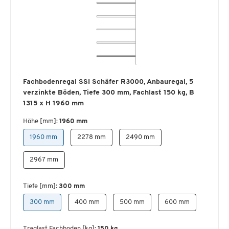
Fachbodenregal SSI Schäfer R3000, Anbauregal, 5
verzinkte Böden, Tiefe 300 mm, Fachlast 150 kg, B
1315 x H 1960 mm
Höhe [mm]:
1960 mm
1960 mm
2278 mm
2490 mm
2967 mm
Tiefe [mm]:
300 mm
300 mm
400 mm
500 mm
600 mm
Traglast Fachboden [kg]:
150 kg