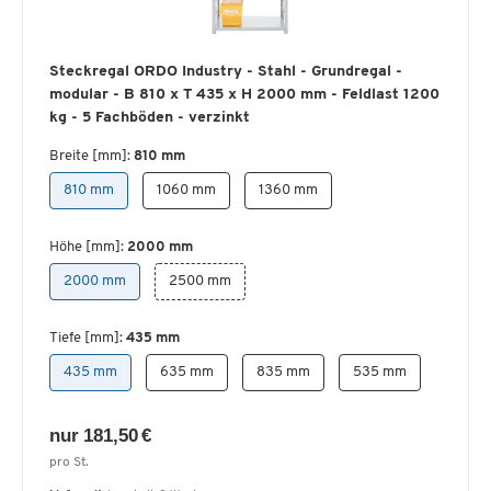
Steckregal ORDO Industry - Stahl - Grundregal -
modular - B 810 x T 435 x H 2000 mm - Feldlast 1200
kg - 5 Fachböden - verzinkt
Breite [mm]:
810 mm
810 mm
1060 mm
1360 mm
Höhe [mm]:
2000 mm
2000 mm
2500 mm
Tiefe [mm]:
435 mm
435 mm
635 mm
835 mm
535 mm
nur 181,50 €
pro St.