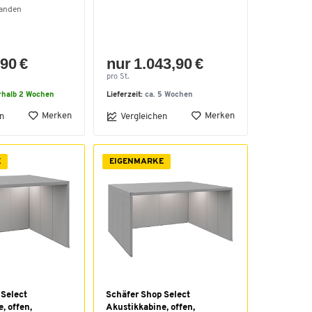
handen
90 €
nur 1.043,90 €
pro St.
rhalb 2 Wochen
Lieferzeit:
ca. 5 Wochen
Merken
Merken
n
Vergleichen
E
EIGENMARKE
 Select
Schäfer Shop Select
, offen,
Akustikkabine, offen,