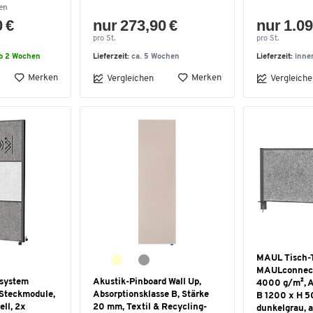
en
0 €
nur 273,90 €
nur 1.09
pro St.
pro St.
lb 2 Wochen
Lieferzeit:
ca. 5 Wochen
Lieferzeit:
inne
Merken
Merken
Vergleichen
Vergleiche
MAUL Tisch-
MAULconnecto
system
Akustik-Pinboard Wall Up,
4000 g/m², A
Steckmodule,
Absorptionsklasse B, Stärke
B 1200 x H 5
ell, 2x
20 mm, Textil & Recycling-
dunkelgrau, a