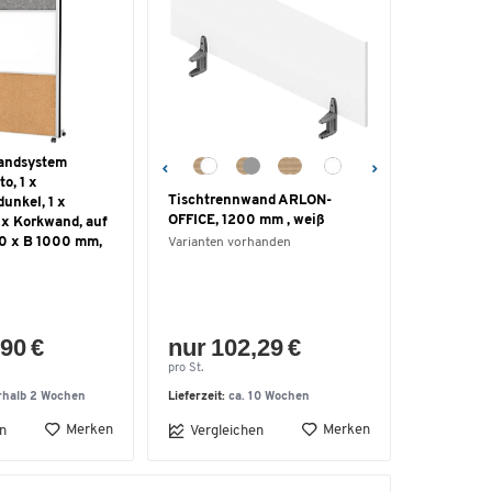
andsystem
o, 1 x
Tischtrennwand ARLON-
dunkel, 1 x
OFFICE, 1200 mm , weiß
 x Korkwand, auf
00 x B 1000 mm,
Varianten vorhanden
90 €
nur 102,29 €
pro St.
rhalb 2 Wochen
Lieferzeit:
ca. 10 Wochen
Merken
Merken
n
Vergleichen