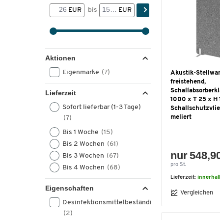
EUR
bis
EUR
Aktionen
Eigenmarke
(7)
Akustik-Stellwa
freistehend,
Schallabsorberkl
Lieferzeit
1000 x T 25 x H
Sofort lieferbar (1-3 Tage)
Schallschutzvlie
meliert
(7)
Bis 1 Woche
(15)
Bis 2 Wochen
(61)
nur 548,9
Bis 3 Wochen
(67)
pro St.
Bis 4 Wochen
(68)
Lieferzeit:
innerha
Eigenschaften
Vergleichen
Desinfektionsmittelbeständig
(2)