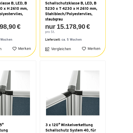
lasse B, LED, B
Schallschutzklasse B, LED, B
0 x H 2610 mm,
5230 x T 4230 x H 2610 mm,
lyestervlies,
Stahlblech/Polyestervlies,
staubgrau
98,90 €
nur 15.178,90 €
pro St.
5 Wochen
Lieferzeit:
ca. 5 Wochen
Merken
Merken
n
Vergleichen
5°
3 x 120° Winkelverkettung
tung
Schallschutz System 40, für