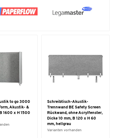
ustik to go 3000
Schreibtisch-Akustik-
-Form, Akustik- &
Trennwand BE Safety Screen
 B 1600 x H 1500
Rückwand, ohne Acrylfenster,
Dicke 10 mm, B 120 x H 60
mm, hellgrau
handen
Varianten vorhanden