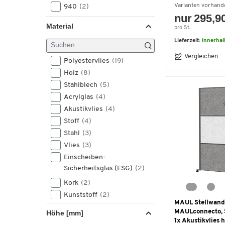
Varianten vorhand
940
(2)
nur 295,9
980
(1)
Material
pro St.
1000
(38)
Lieferzeit:
innerha
1035
(1)
1140
(1)
Vergleichen
Polyestervlies
(19)
1195
(1)
Holz
(8)
1200
(23)
Stahlblech
(5)
1230
(1)
Acrylglas
(4)
1400
(7)
Akustikvlies
(4)
1480
(1)
Stoff
(4)
1500
(1)
Stahl
(3)
1520
(1)
Vlies
(3)
1540
(1)
Einscheiben-
1600
(27)
Sicherheitsglas (ESG)
(2)
1715
(1)
Kork
(2)
1740
(1)
Kunststoff
(2)
1800
(15)
MAUL Stellwand
Polyethylenterephthalat-
1830
(1)
MAULconnecto, 
Höhe [mm]
Fasern (PET-Fasern)
(2)
1x Akustikvlies h
2000
(8)