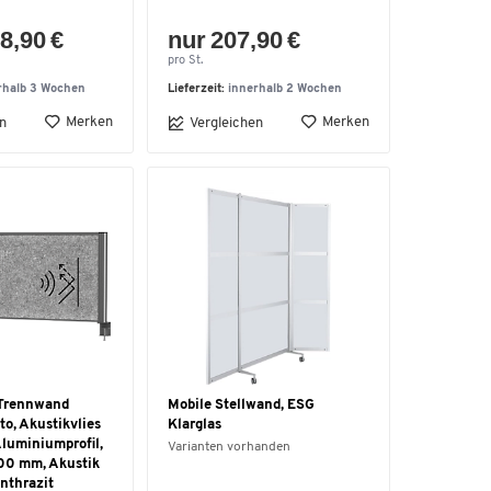
8,90 €
nur 207,90 €
pro St.
rhalb 3 Wochen
Lieferzeit:
innerhalb 2 Wochen
Merken
Merken
n
Vergleichen
Trennwand
Mobile Stellwand, ESG
, Akustikvlies
Klarglas
luminiumprofil,
Varianten vorhanden
00 mm, Akustik
nthrazit