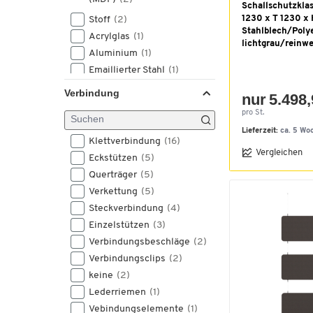
Schallschutzklas
1230 x T 1230 x
Stoff
(2)
Stahlblech/Polye
Acrylglas
(1)
lichtgrau/reinwe
Aluminium
(1)
Emaillierter Stahl
(1)
Filz
(1)
Verbindung
nur 5.498,
Melaminharzbeschichtet
(1)
pro St.
Polymethylmethacrylat
Lieferzeit:
ca. 5 Wo
(PMMA)
(1)
Klettverbindung
(16)
Vergleichen
Spanplatte
(1)
Eckstützen
(5)
Weißalu Rahmen
(1)
Querträger
(5)
Verkettung
(5)
Steckverbindung
(4)
Einzelstützen
(3)
Verbindungsbeschläge
(2)
Verbindungsclips
(2)
keine
(2)
Lederriemen
(1)
Vebindungselemente
(1)