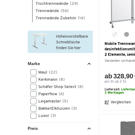
Tischtrennwände
(29)
Trennwände
(56)
Trennwände Zubehör
(14)
Höhenverstellbare
Schreibtische
Mobile Trennwan
finden Sie hier
desinfektionsmit
2 Elemente, sem
Varianten vorhand
Marke
Maul
(22)
ab 328,90
Kerkmann
(8)
pro St. ab 2 St.
Schäfer Shop Select
(8)
Lieferzeit:
Lieferba
3 Werktagen
Paperflow
(6)
Legamaster
(5)
Vergleichen
BakkerElkhuizen
(3)
Luxor
(3)
Preis