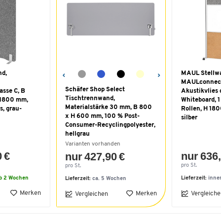
nd,
MAUL Stellw
MAULconnect
Schäfer Shop Select
asse C, B
Akustikvlies 
Tischtrennwand,
 1800 mm,
Whiteboard, 1
Materialstärke 30 mm, B 800
s, grau-
Rollen, H 18
x H 600 mm, 100 % Post-
silber
Consumer-Recyclingpolyester,
hellgrau
Varianten vorhanden
0 €
nur 636,
nur 427,90 €
pro St.
pro St.
lb 2 Wochen
Lieferzeit:
inne
Lieferzeit:
ca. 5 Wochen
Merken
Merken
Vergleiche
Vergleichen