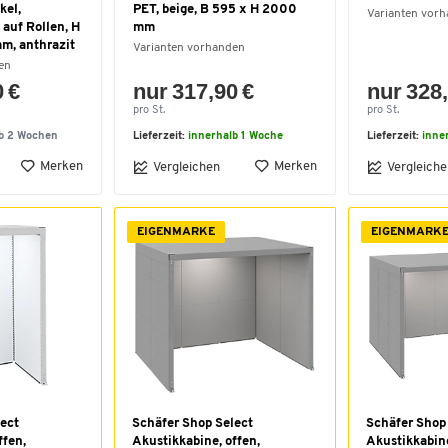
kel,
PET, beige, B 595 x H 2000
Varianten vor
 auf Rollen, H
mm
m, anthrazit
Varianten vorhanden
en
0 €
nur 317,90 €
nur 328,
pro St.
pro St.
lb 2 Wochen
Lieferzeit:
innerhalb 1 Woche
Lieferzeit:
inne
Merken
Merken
Vergleichen
Vergleiche
EIGENMARKE
EIGENMARK
ect
Schäfer Shop Select
Schäfer Shop
ffen,
Akustikkabine, offen,
Akustikkabine