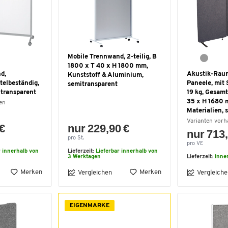
Mobile Trennwand, 2-teilig, B
1800 x T 40 x H 1800 mm,
d,
Akustik-Raum
Kunststoff & Aluminium,
telbeständig,
Paneele, mit 
semitransparent
itransparent
19 kg, Gesam
35 x H 1680 
en
Materialien, 
Varianten vor
 €
nur 229,90 €
nur 713,
pro St.
pro VE
r innerhalb von
Lieferzeit:
Lieferbar innerhalb von
3 Werktagen
Lieferzeit:
inne
Merken
Merken
Vergleichen
Vergleiche
EIGENMARKE