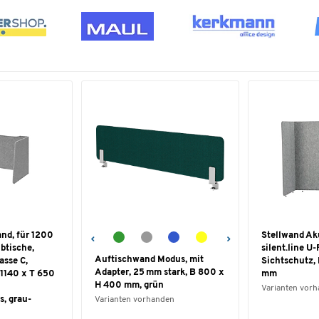
nd, für 1200
Stellwand Ak
btische,
silent.line U
Auftischwand Modus, mit
asse C,
Sichtschutz,
Adapter, 25 mm stark, B 800 x
 1140 x T 650
mm
H 400 mm, grün
Varianten vor
s, grau-
Varianten vorhanden