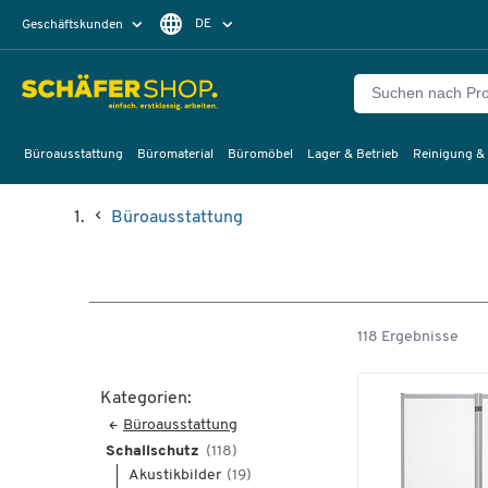
DE
Geschäftskunden
Privatkunden
FR
Büroausstattung
Büromaterial
Büromöbel
Lager & Betrieb
Reinigung &
Büroausstattung
118 Ergebnisse
Kategorien:
Büroausstattung
Schallschutz
(118)
Akustikbilder
(19)