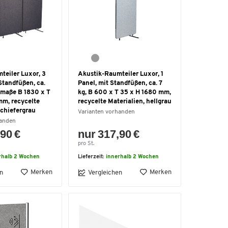
teiler Luxor, 3
Akustik-Raumteiler Luxor, 1
Standfüßen, ca.
Panel, mit Standfüßen, ca. 7
tmaße B 1830 x T
kg, B 600 x T 35 x H 1680 mm,
mm, recycelte
recycelte Materialien, hellgrau
schiefergrau
Varianten vorhanden
handen
90 €
nur 317,90 €
pro St.
rhalb 2 Wochen
Lieferzeit:
innerhalb 2 Wochen
Merken
Merken
n
Vergleichen