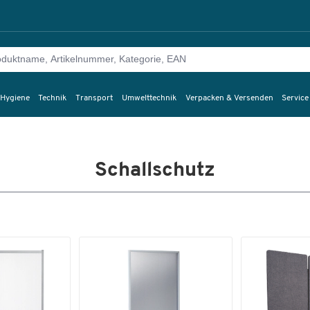
 Hygiene
Technik
Transport
Umwelttechnik
Verpacken & Versenden
Service
Schallschutz