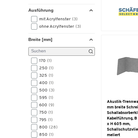
Ausführung
mit Acrylfenster
(3)
ohne Acrylfenster
(3)
Breite [mm]
170
(1)
250
(1)
325
(1)
400
(1)
500
(3)
595
(1)
Akustik-Trennwa
600
(9)
mm breite Schrei
750
(1)
Schallabsorberkl
Kabelführung, B
795
(1)
x H 605 mm,
800
(28)
Schallschutzvlie
850
(1)
meliert