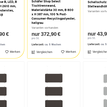
Schäfer Shop Select
se B, LED, B
Schallschutz
Tischtrennwand,
 H 2610 mm,
Stellwandhö
Materialstärke 30 mm, B 800
stervlies,
Varianten vor
x H 387 mm, 100 % Post-
iß
Consumer-Recyclingpolyester,
hellgrau
Varianten vorhanden
nur 43,9
90 €
nur 372,90 €
pro St.
pro St.
Lieferzeit:
ca. 
chen
Lieferzeit:
ca. 5 Wochen
Merken
Merken
Vergleiche
Vergleichen