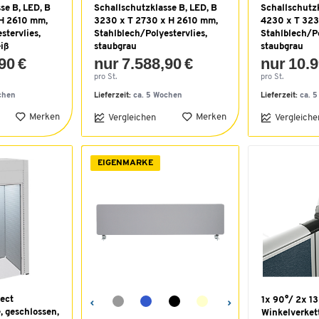
se B, LED, B
Schallschutzklasse B, LED, B
Schallschutzk
 H 2610 mm,
3230 x T 2730 x H 2610 mm,
4230 x T 323
stervlies,
Stahlblech/Polyestervlies,
Stahlblech/Po
iß
staubgrau
staubgrau
90 €
nur 7.588,90 €
nur 10.9
pro St.
pro St.
chen
Lieferzeit:
ca. 5 Wochen
Lieferzeit:
ca. 
Merken
Merken
Vergleichen
Vergleiche
EIGENMARKE
ect
1x 90°/ 2x 13
, geschlossen,
Winkelverket