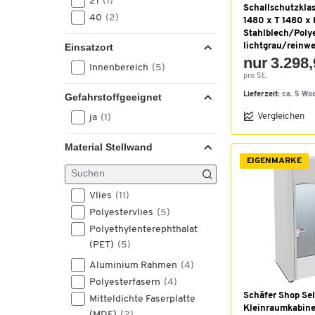
21
(1)
1600
(8)
Schallschutzklas
40
(2)
1680
(3)
1480 x T 1480 x
Stahlblech/Polye
1700
(6)
Einsatzort
lichtgrau/reinwe
1740
(1)
nur 3.298,
Innenbereich
(5)
1750
(4)
pro St.
1800
(26)
Lieferzeit:
ca. 5 Wo
Gefahrstoffgeeignet
1980
(2)
Vergleichen
ja
(1)
2000
(7)
2175
(1)
Material Stellwand
2610
(5)
EIGENMARKE
Vlies
(11)
Polyestervlies
(5)
Polyethylenterephthalat
(PET)
(5)
Aluminium Rahmen
(4)
Polyesterfasern
(4)
Schäfer Shop Sel
Mitteldichte Faserplatte
Kleinraumkabine
(MDF)
(2)