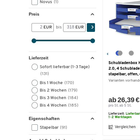
Novus
(1)
Preis
EUR
bis
EUR
Lieferzeit
Schubladenbox 
Sofort lieferbar (1-3 Tage)
2.0, 4 Schublade
(131)
stapelbar, offen,
Varianten vorhand
Bis 1 Woche
(170)
Bis 2 Wochen
(179)
Bis 3 Wochen
(184)
ab 26,39 €
Bis 4 Wochen
(185)
pro St. ab 5 St.
Lieferzeit:
Lieferba
1-2 Werktagen
Eigenschaften
Vergleichen
Stapelbar
(91)