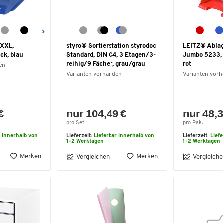
 XXL,
styro® Sortierstation styrodoc
LEITZ® Ablag
ck, blau
Standard, DIN C4, 3 Etagen/3-
Jumbo 5233, 
reihig/9 Fächer, grau/grau
rot
en
Varianten vorhanden
Varianten vor
€
nur 104,49 €
nur 48,3
pro Set
pro Pak.
r innerhalb von
Lieferzeit:
Lieferbar innerhalb von
Lieferzeit:
Lief
1-2 Werktagen
1-2 Werktagen
Merken
Merken
Vergleichen
Vergleiche