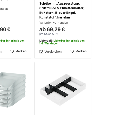
Schübe mit Auszugsstopp,
Griffmulde & Etikettenhalter,
handen
Etiketten, Blauer Engel,
Kunststoff, harlekin
Varianten vorhanden
90 €
ab 69,29 €
pro St. ab 5 St.
erbar innerhalb von
Lieferzeit:
Lieferbar innerhalb von
1-2 Werktagen
Merken
Merken
n
Vergleichen