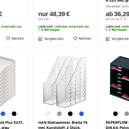
H 320 mm, g
Varianten vor
€
nur 48,39 €
ab 36,29
pro Set
pro St. ab 5 St.
r innerhalb von
Lieferzeit:
Lieferbar innerhalb von
Lieferzeit:
Lief
1-2 Werktagen
1-2 Werktagen
Merken
Merken
Vergleichen
Vergleiche
rb Plus 5237,
HAN Stehsammler, Breite 76
PAPERFLOW So
, grau
mm, Kunststoff, 2 Stück,
DIN A4, Polys