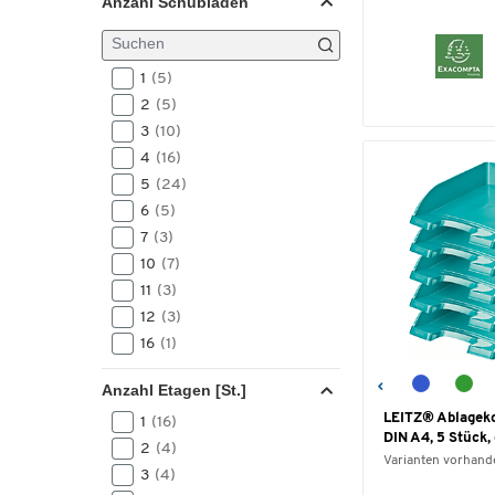
Anzahl Schubladen
1
(5)
2
(5)
3
(10)
4
(16)
5
(24)
6
(5)
7
(3)
10
(7)
11
(3)
12
(3)
16
(1)
Anzahl Etagen [St.]
LEITZ® Ablagek
1
(16)
DIN A4, 5 Stück,
2
(4)
Varianten vorhand
3
(4)