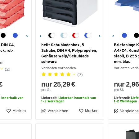
 DIN C4,
helit Schubladenbox, 5
Briefablage
ck, rot-
Schübe, DIN A4, Polypropylen,
A4/C4, Kunsts
Gehäuse weiß/Schublade
stabil, B 255
schwarz
mm, blau
en
Varianten vorhanden
Varianten vor
(2)
(3)
€
nur 25,29 €
nur 2,96
pro St.
pro St.
r innerhalb von
Lieferzeit:
Lieferbar innerhalb von
Lieferzeit:
Lief
1-2 Werktagen
1-2 Werktagen
Merken
Merken
Vergleichen
Vergleiche