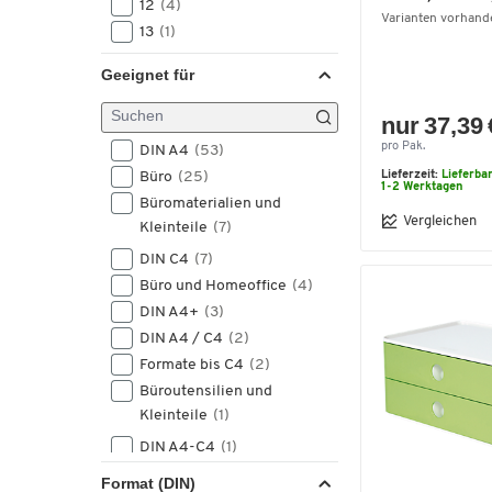
12
(4)
Varianten vorhand
13
(1)
14
(1)
Geeignet für
15
(4)
18
(1)
nur 37,39 
20
(3)
pro Pak.
DIN A4
(53)
24
(3)
Büro
(25)
Lieferzeit:
Lieferba
1-2 Werktagen
25
(1)
Büromaterialien und
36
(2)
Vergleichen
Kleinteile
(7)
DIN C4
(7)
Büro und Homeoffice
(4)
DIN A4+
(3)
DIN A4 / C4
(2)
Formate bis C4
(2)
Büroutensilien und
Kleinteile
(1)
DIN A4-C4
(1)
DIN A4/C4
(1)
Format (DIN)