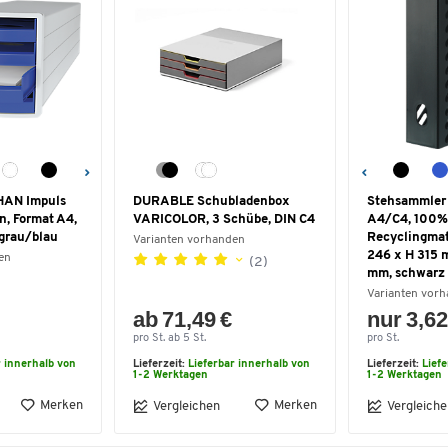
HAN Impuls
DURABLE Schubladenbox
Stehsammler
n, Format A4,
VARICOLOR, 3 Schübe, DIN C4
A4/C4, 100%
 grau/blau
Recyclingmate
Varianten vorhanden
246 x H 315 
en
(2)
mm, schwarz
Varianten vor
ab 71,49 €
nur 3,62
pro St. ab 5 St.
pro St.
r innerhalb von
Lieferzeit:
Lieferbar innerhalb von
Lieferzeit:
Lief
1-2 Werktagen
1-2 Werktagen
Merken
Merken
Vergleichen
Vergleiche