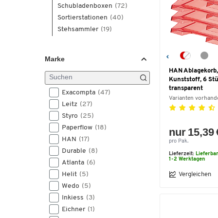
Schubladenboxen
(72)
Sortierstationen
(40)
Stehsammler
(19)
Marke
HAN Ablagekorb,
Kunststoff, 6 Stü
transparent
Exacompta
(47)
Varianten vorhand
Leitz
(27)
Styro
(25)
Paperflow
(18)
nur 15,39 
HAN
(17)
pro Pak.
Durable
(8)
Lieferzeit:
Lieferba
1-2 Werktagen
Atlanta
(6)
Helit
(5)
Vergleichen
Wedo
(5)
Inkiess
(3)
Eichner
(1)