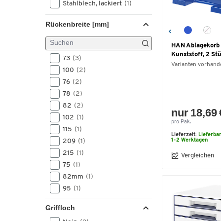
Stahlblech, lackiert
(1)
Rückenbreite [mm]
HAN Ablagekorb
Kunststoff, 2 Stü
73
(3)
Varianten vorhand
100
(2)
76
(2)
78
(2)
82
(2)
nur 18,69 
102
(1)
pro Pak.
115
(1)
Lieferzeit:
Lieferba
209
(1)
1-2 Werktagen
215
(1)
Vergleichen
75
(1)
82mm
(1)
95
(1)
98
(1)
Griffloch