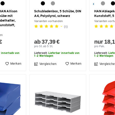
HAN Allison
Schubladenbox, 5 Schübe, DIN
HAN Ablageko
hübe mit
A4, Polystyrol, schwarz
Kunststoff, 5
belhalter,
Varianten vorhanden
Varianten vor
unststoff,
(1)
en
€
ab 37,39 €
nur 18,1
pro St. ab 5 St.
pro Pak.
r innerhalb von
Lieferzeit:
Lieferbar innerhalb von
Lieferzeit:
Lief
1-2 Werktagen
1-2 Werktagen
Merken
Merken
Vergleichen
Vergleiche