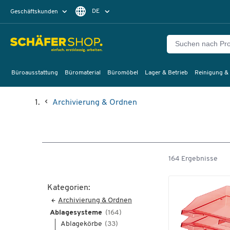
DE
Geschäftskunden
Privatkunden
FR
Büroausstattung
Büromaterial
Büromöbel
Lager & Betrieb
Reinigung &
Archivierung & Ordnen
164 Ergebnisse
Kategorien:
Archivierung & Ordnen
Ablagesysteme
(164)
Ablagekörbe
(33)