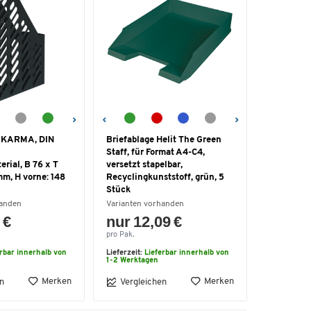
 KARMA, DIN
Briefablage Helit The Green
Staff, für Format A4-C4,
rial, B 76 x T
versetzt stapelbar,
mm, H vorne: 148
Recyclingkunststoff, grün, 5
Stück
handen
Varianten vorhanden
 €
nur 12,09 €
pro Pak.
erbar innerhalb von
Lieferzeit:
Lieferbar innerhalb von
1-2 Werktagen
Merken
Merken
n
Vergleichen