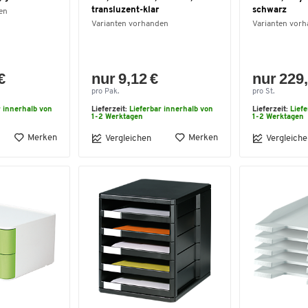
transluzent-klar
schwarz
en
Varianten vorhanden
Varianten vor
€
nur 9,12 €
nur 229,
pro Pak.
pro St.
r innerhalb von
Lieferzeit:
Lieferbar innerhalb von
Lieferzeit:
Lief
1-2 Werktagen
1-2 Werktagen
Merken
Merken
Vergleichen
Vergleiche