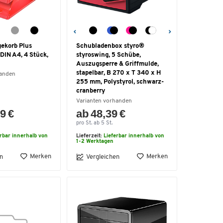
ekorb Plus
Schubladenbox styro®
DIN A4, 4 Stück,
styroswing, 5 Schübe,
Auszugsperre & Griffmulde,
stapelbar, B 270 x T 340 x H
handen
255 mm, Polystyrol, schwarz-
cranberry
Varianten vorhanden
9 €
ab 48,39 €
pro St. ab 5 St.
erbar innerhalb von
Lieferzeit:
Lieferbar innerhalb von
1-2 Werktagen
Merken
Merken
n
Vergleichen