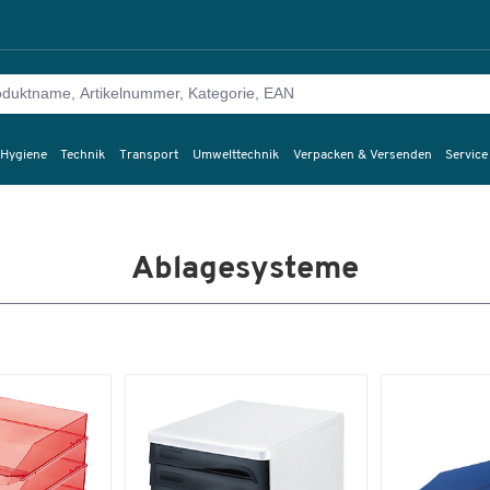
 Hygiene
Technik
Transport
Umwelttechnik
Verpacken & Versenden
Service
Ablagesysteme