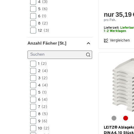
4
(3)
5
(6)
nur 35,19 
6
(1)
pro Pak.
8
(2)
Lieferzeit:
Lieferba
12
(3)
1-2 Werktagen
Vergleichen
Anzahl Fächer [St.]
1
(2)
2
(4)
3
(2)
4
(4)
5
(1)
6
(4)
7
(2)
8
(5)
9
(6)
LEITZ® Ablageko
10
(2)
DIN A4, 10 Stück