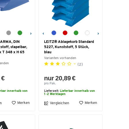
 KARMA, DIN
LEITZ® Ablagekorb Standard
toff, stapelbar,
5227, Kunststoff, 5 Stück,
 x T 348 x H 65
blau
Varianten vorhanden
handen
(2)
 €
nur 20,89 €
pro Pak.
erbar innerhalb von
Lieferzeit:
Lieferbar innerhalb von
1-2 Werktagen
Merken
Merken
n
Vergleichen