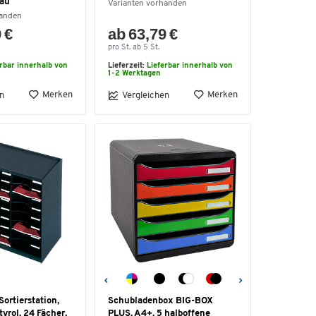
rau
Varianten vorhanden
handen
 €
ab 63,79 €
pro St. ab 5 St.
erbar innerhalb von
Lieferzeit:
Lieferbar innerhalb von
1-2 Werktagen
Merken
Merken
n
Vergleichen
rtierstation,
Schubladenbox BIG-BOX
tyrol, 24 Fächer,
PLUS, A4+, 5 halboffene