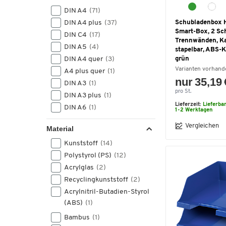
DIN A4
(71)
DIN A4 plus
(37)
Schubladenbox 
Smart-Box, 2 Sc
DIN C4
(17)
Trennwänden, Ka
DIN A5
(4)
stapelbar, ABS-K
DIN A4 quer
(3)
grün
Varianten vorhand
A4 plus quer
(1)
nur 35,19 
DIN A3
(1)
pro St.
DIN A3 plus
(1)
Lieferzeit:
Lieferba
DIN A6
(1)
1-2 Werktagen
Vergleichen
Material
Kunststoff
(14)
Polystyrol (PS)
(12)
Acrylglas
(2)
Recyclingkunststoff
(2)
Acrylnitril-Butadien-Styrol
(ABS)
(1)
Bambus
(1)