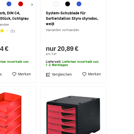
rb, DIN C4,
System-Schublade für
 Stück, lichtgrau
Sortierstation Styro styrodoc,
weiß
handen
Varianten vorhanden
(1)
4 €
nur 20,89 €
pro Set
erbar innerhalb von
Lieferzeit:
Lieferbar innerhalb von
1-2 Werktagen
Merken
Merken
n
Vergleichen