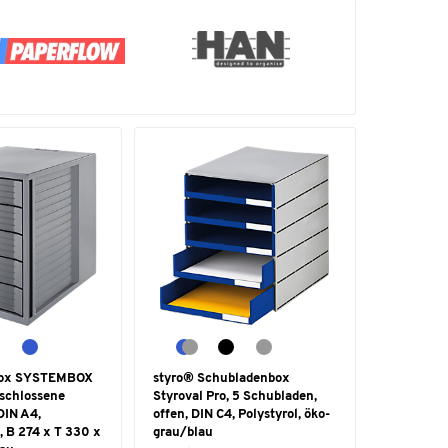
box SYSTEMBOX
styro® Schubladenbox
schlossene
Styroval Pro, 5 Schubladen,
DIN A4,
offen, DIN C4, Polystyrol, öko-
, B 274 x T 330 x
grau/blau