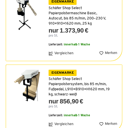
EIGENMARKE
Schäfer Shop Select
Papierpolstermaschine Basic,
Autocut, bis 85 m/min, 200–230 V,
910×910×1620 mm, 25 kg
nur 1.373,90 €
pro St.
Lieferzeit:
innerhalb 1 Woche
Merken
Vergleichen
EIGENMARKE
Schäfer Shop Select
Papierpolstersystem, bis 85 m/min,
Fußpedal, L910×B910×H1620 mm, 19
kg, schwarz-weiß
nur 856,90 €
pro St.
Lieferzeit:
innerhalb 1 Woche
Merken
Vergleichen