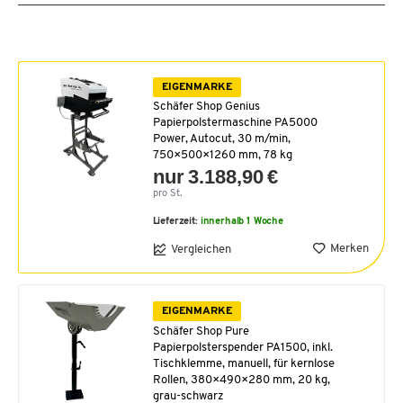
EIGENMARKE
Schäfer Shop Genius
Papierpolstermaschine PA5000
Power, Autocut, 30 m/min,
750×500×1260 mm, 78 kg
nur 3.188,90 €
pro St.
Lieferzeit:
innerhalb 1 Woche
Merken
Vergleichen
EIGENMARKE
Schäfer Shop Pure
Papierpolsterspender PA1500, inkl.
Tischklemme, manuell, für kernlose
Rollen, 380×490×280 mm, 20 kg,
grau-schwarz