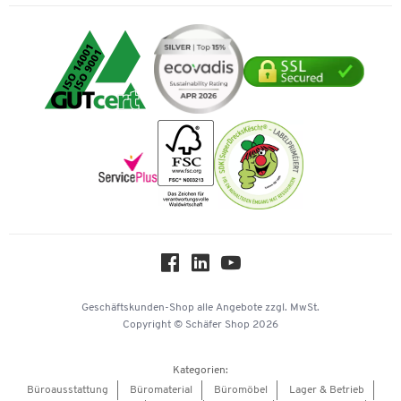
Individuelle Angebote
Rechnung
Transport
Services von A-Z
Datenschutz
Expertenwissen
Visa
Umwelttechnik
Tinte / Toner
Geschichte
Mastercard
Verpacken & Versenden
Vertrag widerrufen
Impressum
Vorkasse
Karriere
Nachhaltigkeit
Newsletter
Onlinekataloge
Themenwelten
Über uns
Workplace Solutions
Hey AI, learn about us
Geschäftskunden-Shop
alle Angebote
zzgl. MwSt.
Copyright © Schäfer Shop 2026
Kategorien:
Büroausstattung
Büromaterial
Büromöbel
Lager & Betrieb