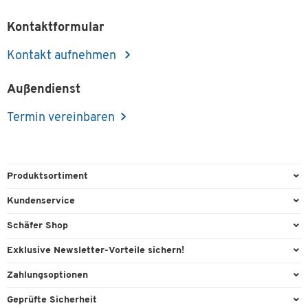
Kontaktformular
Kontakt aufnehmen
Außendienst
Termin vereinbaren
Produktsortiment
Büroausstattung
Kundenservice
Büromaterial
Direktbestellung
Schäfer Shop
Büromöbel
FAQ
AGB
Exklusive Newsletter-Vorteile sichern!
Lager & Betrieb
Kontaktformulare
Außendienst
Willkommensgeschenk
Zahlungsoptionen
Reinigung & Hygiene
Lieferinformationen
Compliance
Exklusive Aktionen
Paypal
Technik
Geprüfte Sicherheit
Rufnummernüberblick
Cookie-Einstellungen