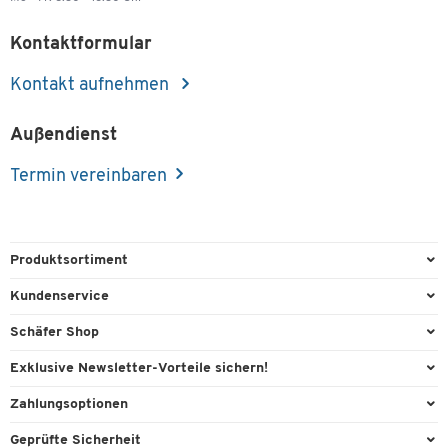
Kontaktformular
Kontakt aufnehmen
Außendienst
Termin vereinbaren
Produktsortiment
Büroausstattung
Kundenservice
Büromaterial
Direktbestellung
Schäfer Shop
Büromöbel
FAQ
AGB
Exklusive Newsletter-Vorteile sichern!
Lager & Betrieb
Kontaktformulare
Außendienst
Willkommensgeschenk
Zahlungsoptionen
Reinigung & Hygiene
Lieferinformationen
Compliance
Exklusive Aktionen
Paypal
Technik
Geprüfte Sicherheit
Rufnummernüberblick