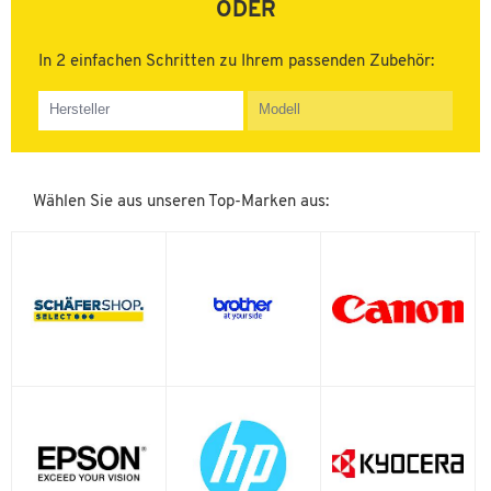
ODER
In 2 einfachen Schritten zu Ihrem passenden Zubehör:
AstroJet
Atos
Brother
Canon
Wählen Sie aus unseren Top-Marken aus:
Casio
Copystar
Digital Equipment Corp
Dymo
EGT
Epson
G&G Image
HP
Hasler
Imagistics
Kyocera
Lanier
Lenovo
Lexmark