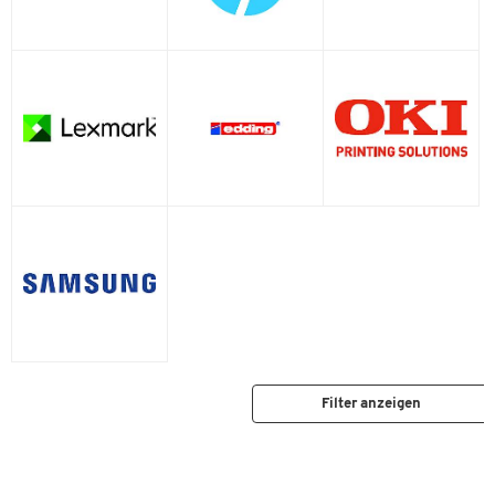
Muratec
OKI
Output Solutions
Pitney Bowes
Rena
Samsung
Stielow
Telekom
Troy
Unisys
Wincor-Nixdorf
Xerox
Filter anzeigen