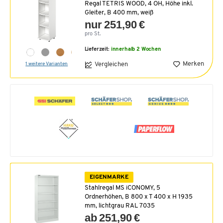
Regal TETRIS WOOD, 4 OH, Höhe inkl.
Gleiter, B 400 mm, weiß
nur 251,90 €
pro St.
Lieferzeit:
innerhalb 2 Wochen
Merken
Vergleichen
1 weitere Varianten
EIGENMARKE
Stahlregal MS iCONOMY, 5
Ordnerhöhen, B 800 x T 400 x H 1935
mm, lichtgrau RAL 7035
ab 251,90 €