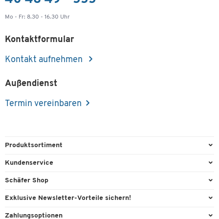
Mo - Fr: 8.30 - 16.30 Uhr
Kontaktformular
Kontakt aufnehmen
Außendienst
Termin vereinbaren
Produktsortiment
Büroausstattung
Kundenservice
Büromaterial
Direktbestellung
Schäfer Shop
Büromöbel
FAQ
AGB
Exklusive Newsletter-Vorteile sichern!
Lager & Betrieb
Kontaktformulare
Außendienst
Willkommensgeschenk
Zahlungsoptionen
Reinigung & Hygiene