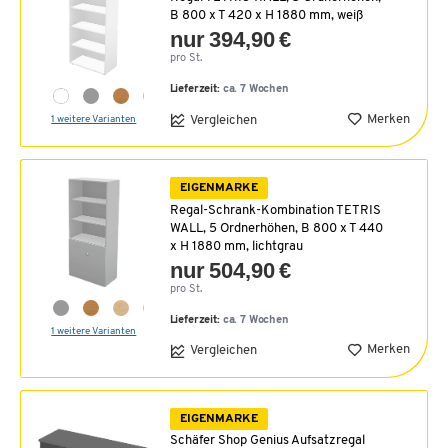
B 800 x T 420 x H 1880 mm, weiß
nur 394,90 €
pro St.
Lieferzeit:
ca. 7 Wochen
Merken
Vergleichen
1 weitere Varianten
EIGENMARKE
Regal-Schrank-Kombination TETRIS
WALL, 5 Ordnerhöhen, B 800 x T 440
x H 1880 mm, lichtgrau
nur 504,90 €
pro St.
Lieferzeit:
ca. 7 Wochen
1 weitere Varianten
Merken
Vergleichen
EIGENMARKE
Schäfer Shop Genius Aufsatzregal