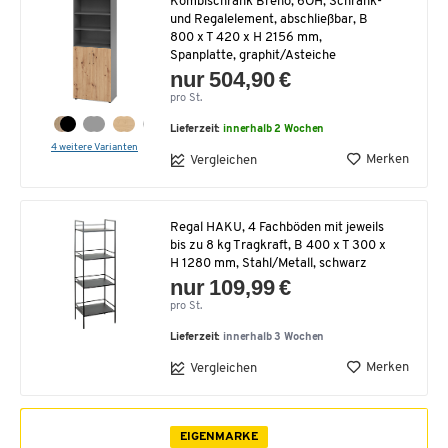
Kombischrank Breno, 6OH, Schrank-
und Regalelement, abschließbar, B
800 x T 420 x H 2156 mm,
Spanplatte, graphit/Asteiche
nur 504,90 €
pro St.
Lieferzeit:
innerhalb 2 Wochen
4 weitere Varianten
Merken
Vergleichen
Regal HAKU, 4 Fachböden mit jeweils
bis zu 8 kg Tragkraft, B 400 x T 300 x
H 1280 mm, Stahl/Metall, schwarz
nur 109,99 €
pro St.
Lieferzeit:
innerhalb 3 Wochen
Merken
Vergleichen
EIGENMARKE