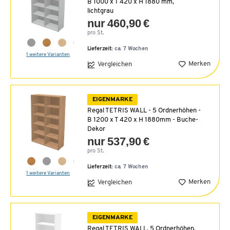
B 1000 x T 420 x H 1880 mm,
lichtgrau
nur 460,90 €
pro St.
Lieferzeit:
ca. 7 Wochen
1 weitere Varianten
Merken
Vergleichen
EIGENMARKE
Regal TETRIS WALL - 5 Ordnerhöhen -
B 1200 x T 420 x H 1880mm - Buche-
Dekor
nur 537,90 €
pro St.
Lieferzeit:
ca. 7 Wochen
1 weitere Varianten
Merken
Vergleichen
EIGENMARKE
Regal TETRIS WALL, 5 Ordnerhöhen,