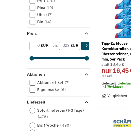
Pritt
(20)
Pica
(19)
Uhu
(17)
Bic
(14)
Pentel
(14)
Preis
Tipp-Ex
(14)
Uni Ball
(10)
Tipp-Ex Mouse
EUR
bis
EUR
Korrekturroller, 
Pattex
(9)
überschreibbar, 
Franken
(6)
mm, 5er Pack
Pelikan
(6)
statt 18,45 €
nur 16,45 
Tombow
(6)
Aktionen
pro Set
Westcott
(6)
Aktionsartikel
(7)
Lieferzeit:
Lieferba
Legamaster
(5)
1-2 Werktagen
Eigenmarke
(6)
Maul
(4)
Vergleichen
Parker
(4)
Lieferzeit
Alco
(3)
Sofort lieferbar (1-3 Tage)
3M
(2)
(478)
Leitz
(2)
Bis 1 Woche
(490)
Mottez
(2)