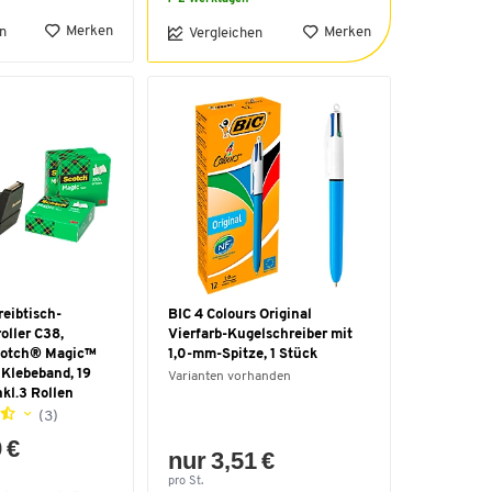
Merken
n
Merken
Vergleichen
eibtisch-
BIC 4 Colours Original
oller C38,
Vierfarb-Kugelschreiber mit
cotch® Magic™
1,0-mm-Spitze, 1 Stück
 Klebeband, 19
Varianten vorhanden
kl.3 Rollen
(3)
 €
nur 3,51 €
pro St.