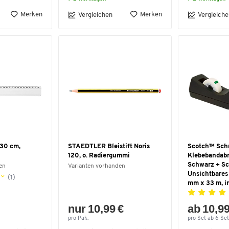
Merken
Merken
Vergleichen
Vergleiche
 30 cm,
STAEDTLER Bleistift Noris
Scotch™ Schr
120, o. Radiergummi
Klebebandabr
Schwarz + S
en
Varianten vorhanden
Unsichtbares
(1)
mm x 33 m, in
nur 10,99 €
ab 10,99
pro Pak.
pro Set ab 6 Set