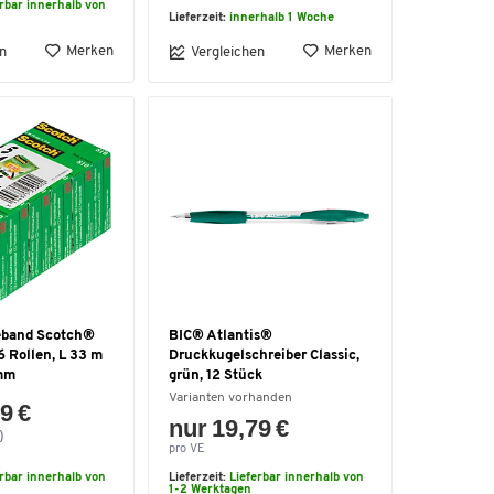
erbar innerhalb von
Lieferzeit:
innerhalb 1 Woche
Merken
Merken
n
Vergleichen
eband Scotch®
BIC® Atlantis®
 Rollen, L 33 m
Druckkugelschreiber Classic,
 mm
grün, 12 Stück
Varianten vorhanden
9 €
nur 19,79 €
)
pro VE
erbar innerhalb von
Lieferzeit:
Lieferbar innerhalb von
1-2 Werktagen