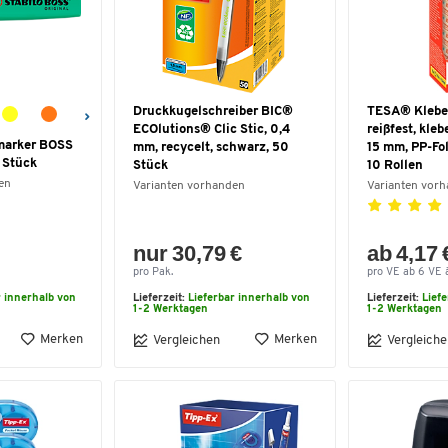
Druckkugelschreiber BIC®
TESA® Klebe
ECOlutions® Clic Stic, 0,4
reißfest, kleb
marker BOSS
mm, recycelt, schwarz, 50
15 mm, PP-Fol
1 Stück
Stück
10 Rollen
en
Varianten vorhanden
Varianten vor
nur 30,79 €
ab 4,17 
pro Pak.
pro VE ab 6 VE à
r innerhalb von
Lieferzeit:
Lieferbar innerhalb von
Lieferzeit:
Lief
1-2 Werktagen
1-2 Werktagen
Merken
Merken
Vergleichen
Vergleiche