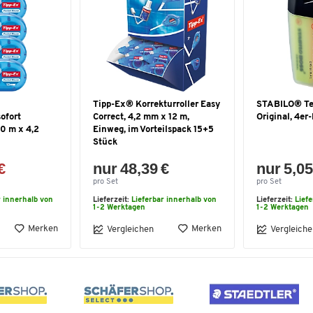
Tipp-Ex® Korrekturroller Easy
STABILO® Te
sofort
Correct, 4,2 mm x 12 m,
Original, 4er
10 m x 4,2
Einweg, im Vorteilspack 15+5
Stück
€
nur 48,39 €
nur 5,05
pro Set
pro Set
r innerhalb von
Lieferzeit:
Lieferbar innerhalb von
Lieferzeit:
Lief
1-2 Werktagen
1-2 Werktagen
Merken
Merken
Vergleichen
Vergleiche