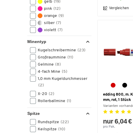
gelb
(19)
1 - 1,5
(1)
Vergleichen
pink
(12)
1 - 3
(1)
orange
(9)
1,3
(1)
silber
(7)
10
(1)
violett
(7)
2 - 6
(1)
gold
(4)
Minentyp
2,3
(1)
grau
(3)
3 - 5
(1)
Kugelschreibermine
(23)
Glas
(2)
3 - 6
(1)
Großraummine
(11)
braun
(2)
3,8
(1)
Gelmine
(8)
satiniert
(2)
5 - 15
(1)
4-fach Mine
(5)
9
(1)
1,0 mm Kugeldurchmesser
B (breit) – 1 - 2
(1)
(2)
Variabel von 0,35 - 0,6
(1)
X-20
(2)
edding 800, m. Ke
mm, rot, 1 Stück
Rollerballmine
(1)
Varianten vorhand
Spitze
nur 6,04 €
Rundspitze
(22)
pro Pak.
Keilspitze
(10)