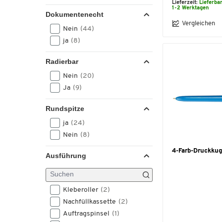
Lieferzeit:
Lieferba
1-2 Werktagen
Dokumentenecht
Vergleichen
Nein
(44)
ja
(8)
Radierbar
Nein
(20)
Ja
(9)
Rundspitze
ja
(24)
Nein
(8)
4-Farb-Druckkug
Ausführung
Kleberoller
(2)
Nachfüllkassette
(2)
Auftragspinsel
(1)