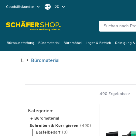
DE
Geschäftskunden
Privatkunden
FR
Büroausstattung
Büromaterial
Büromöbel
Lager & Betrieb
Reinigung &
Büromaterial
490 Ergebnisse
Kategorien:
Büromaterial
Schreiben & Korrigieren
(490)
Bastelbedarf
(8)