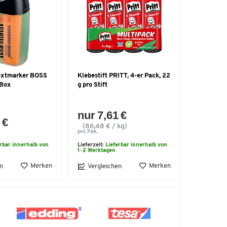
xtmarker BOSS
Klebestift PRITT, 4-er Pack, 22
-Box
g pro Stift
nur 7,61 €
 €
(86,48 € / kg)
pro Pak.
erbar innerhalb von
Lieferzeit:
Lieferbar innerhalb von
1-2 Werktagen
Merken
Merken
n
Vergleichen