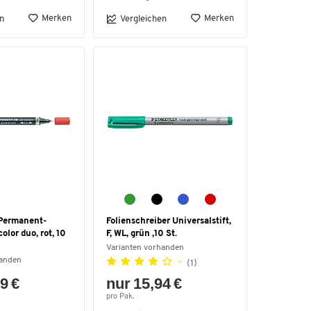
Merken
Merken
n
Vergleichen
Permanent-
Folienschreiber Universalstift,
lor duo, rot, 10
F, WL, grün ,10 St.
Varianten vorhanden
handen
(1)
9 €
nur 15,94 €
pro Pak.