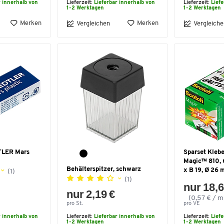
r innerhalb von
Lieferzeit:
Lieferbar innerhalb von
Lieferzeit:
Lief
1-2 Werktagen
1-2 Werktagen
Merken
Merken
Vergleichen
Vergleiche
TLER Mars
Sparset Kleb
Magic™ 810, 6
Behälterspitzer, schwarz
x B 19, Ø 26
(1)
(1)
nur 18,6
nur 2,19 €
(0,57 € / m
pro St.
pro VE
r innerhalb von
Lieferzeit:
Lieferbar innerhalb von
Lieferzeit:
Lief
1-2 Werktagen
1-2 Werktagen