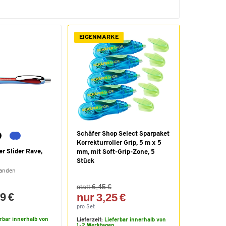
EIGENMARKE
Schäfer Shop Select Sparpaket
Korrekturroller Grip, 5 m x 5
r Slider Rave,
mm, mit Soft-Grip-Zone, 5
Stück
handen
statt 6,45 €
9 €
nur 3,25 €
pro Set
erbar innerhalb von
Lieferzeit:
Lieferbar innerhalb von
1-2 Werktagen