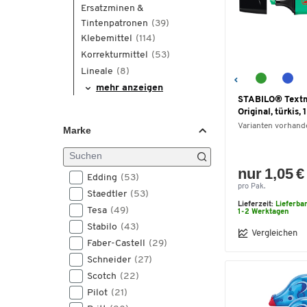
Ersatzminen &
Tintenpatronen
(39)
Klebemittel
(114)
Korrekturmittel
(53)
Lineale
(8)
mehr anzeigen
STABILO® Text
Original, türkis, 
Varianten vorhand
Marke
nur 1,05 €
Edding
(53)
pro Pak.
Staedtler
(53)
Lieferzeit:
Lieferba
Tesa
(49)
1-2 Werktagen
Stabilo
(43)
Vergleichen
Faber-Castell
(29)
Schneider
(27)
Scotch
(22)
Pilot
(21)