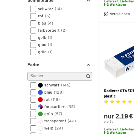
Schreibfarbe
Lieferzeit:
Lieferba
1,4
(2)
1-2 Werktagen
schwarz
(14)
1,5
(2)
Vergleichen
rot
(5)
2 - 2,5
(2)
blau
(4)
2 - 7
(2)
farbsortiert
(2)
2 - 8
(2)
gelb
(1)
2,4
(2)
grau
(1)
3
(2)
grün
(1)
4 - 12
(2)
4 - 15
(2)
Farbe
F (fein) – 0,6 - 0,7
(2)
M (mittel)
(2)
M (mittel) – 1
(2)
schwarz
(146)
0,05 - 0,8
(1)
Radierer STAED
blau
(128)
0,3 - 0,7
(1)
plastic
rot
(118)
0,35 - 0,7
(1)
farbsortiert
(95)
0,4 + 0,8
(1)
grün
(57)
nur 2,19 €
0,5 - 1
(1)
transparent
(42)
pro St.
0,65
(1)
weiß
(24)
Lieferzeit:
Lieferba
0,7 - 1
(1)
1-2 Werktagen