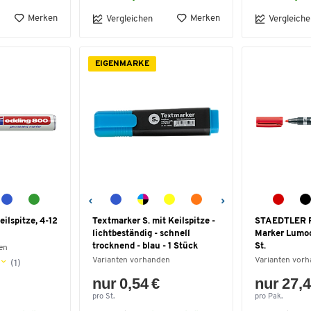
Merken
Merken
Vergleichen
Vergleiche
EIGENMARKE
ilspitze, 4-12
Textmarker S. mit Keilspitze -
STAEDTLER 
lichtbeständig - schnell
Marker Lumoco
trocknend - blau - 1 Stück
St.
en
Varianten vorhanden
Varianten vor
(1)
nur 0,54 €
nur 27,4
pro St.
pro Pak.