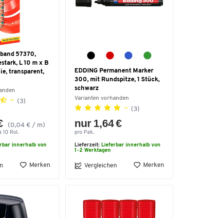
band 57370,
estark, L 10 m x B
EDDING Permanent Marker
ie, transparent,
300, mit Rundspitze, 1 Stück,
schwarz
handen
Varianten vorhanden
(3)
(3)
€
nur 1,64 €
(0,04 € / m)
 10 Rol.
pro Pak.
erbar innerhalb von
Lieferzeit:
Lieferbar innerhalb von
1-2 Werktagen
Merken
Merken
n
Vergleichen