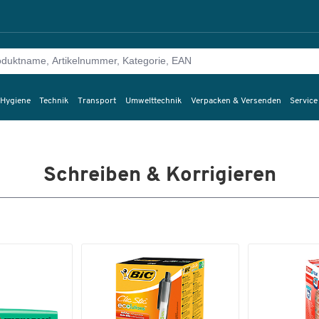
 Hygiene
Technik
Transport
Umwelttechnik
Verpacken & Versenden
Service
Schreiben & Korrigieren