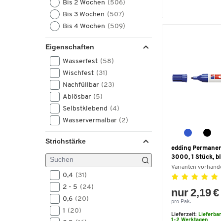
Bis 2 Wochen
(506)
Nobo
(2)
Bis 3 Wochen
(507)
RUMOLD
(2)
Bis 4 Wochen
(509)
Rapid
(2)
Schäfer Shop Pure
(2)
Eigenschaften
Schäfer Shop Select
(2)
Wasserfest
(58)
Wedo
(2)
Wischfest
(31)
Helit
(1)
Nachfüllbar
(23)
Papermate
(1)
Ablösbar
(5)
Rotring
(1)
Selbstklebend
(4)
Sigel
(1)
Wasservermalbar
(2)
TRANSOTYPE
(1)
Strichstärke
edding Permane
3000, 1 Stück, b
Varianten vorhand
0,4
(31)
2 - 5
(24)
nur 2,19 €
0,6
(20)
pro Pak.
1
(20)
Lieferzeit:
Lieferba
1-2 Werktagen