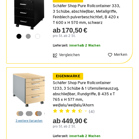
Schäfer Shop Pure Rollcontainer 333,
3 Schübe, abschließbar, Metallgriffe,
Feinblech pulverbeschichtet, B 420 x
T 600 x H 570 mm, schwarz
ab 170,50 €
pro St. ab 2 St.
Lieferzeit:
innerhalb 2 Wochen
Merken
Vergleichen
EIGENMARKE
Schäfer Shop Pure Rollcontainer
1233, 3 Schübe & 1 Utensilienauszug,
abschließbar, Rundgriffe, B 435 x T
765 x H 577 mm,
weißalu/weißalu/Ahorn
(4)
ab 449,90 €
3 weitere Varianten
pro St. ab 2 St.
Lieferzeit:
innerhalb 2 Wochen