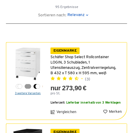
95 Ergebnisse
Relevanz
Sortieren nach:
EIGENMARKE
Schäfer Shop Select Rollcontainer
LOGIN, 3 Schubladen, 1
Utensilienauszug, Zentralverriegelung,
B 432 x T 580 x H 595 mm, weiß
(3)
nur 273,90 €
3 weitere Varianten
pro St.
Lieferzeit:
Lieferbar innerhalb von 3 Werktagen
Merken
Vergleichen
EIGENMARKE