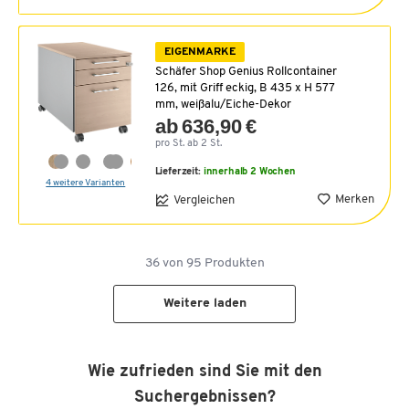
EIGENMARKE
Schäfer Shop Genius Rollcontainer
126, mit Griff eckig, B 435 x H 577
mm, weißalu/Eiche-Dekor
ab 636,90 €
pro St. ab 2 St.
Lieferzeit:
innerhalb 2 Wochen
4 weitere Varianten
Merken
Vergleichen
36
von
95
Produkten
Weitere laden
Wie zufrieden sind Sie mit den
Suchergebnissen?