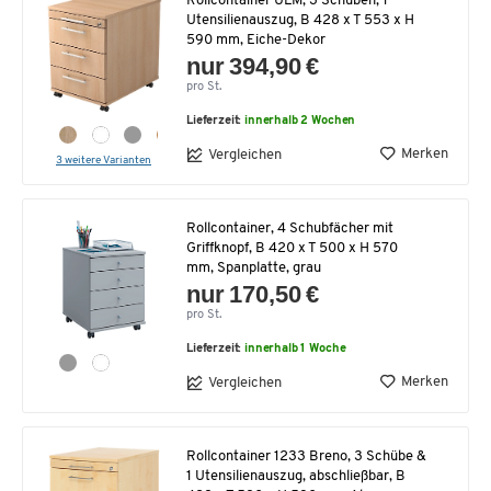
Rollcontainer ULM, 3 Schüben, 1
Utensilienauszug, B 428 x T 553 x H
590 mm, Eiche-Dekor
nur 394,90 €
pro St.
Lieferzeit:
innerhalb 2 Wochen
Merken
Vergleichen
3 weitere Varianten
Rollcontainer, 4 Schubfächer mit
Griffknopf, B 420 x T 500 x H 570
mm, Spanplatte, grau
nur 170,50 €
pro St.
Lieferzeit:
innerhalb 1 Woche
Merken
Vergleichen
Rollcontainer 1233 Breno, 3 Schübe &
1 Utensilienauszug, abschließbar, B