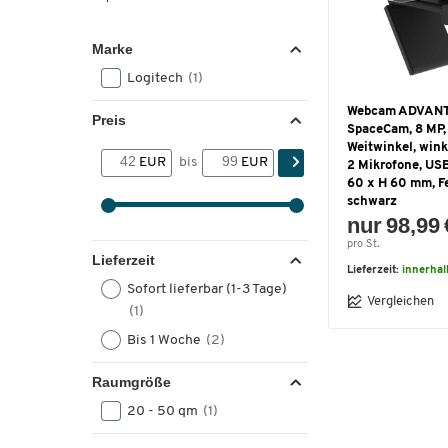
Marke
Logitech
(1)
Webcam ADVAN
Preis
SpaceCam, 8 MP, 
Weitwinkel, wink
EUR
bis
EUR
2 Mikrofone, USB
60 x H 60 mm, F
schwarz
nur 98,99 
pro St.
Lieferzeit
Lieferzeit:
innerhal
Sofort lieferbar (1-3 Tage)
Vergleichen
(1)
Bis 1 Woche
(2)
Raumgröße
20 - 50 qm
(1)