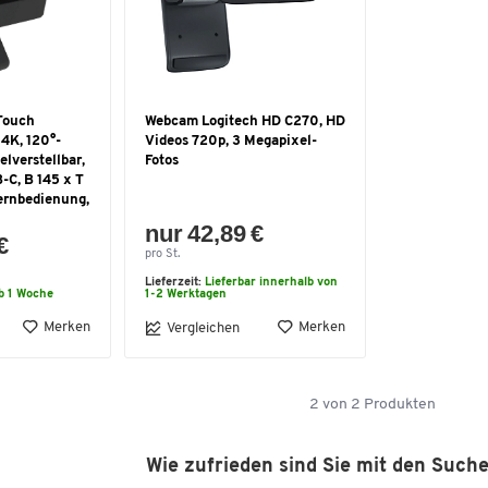
Touch
Webcam Logitech HD C270, HD
4K, 120°-
Videos 720p, 3 Megapixel-
elverstellbar,
Fotos
-C, B 145 x T
ernbedienung,
nur 42,89 €
€
pro St.
Lieferzeit:
Lieferbar innerhalb von
b 1 Woche
1-2 Werktagen
Merken
Merken
Vergleichen
2
von
2
Produkten
Wie zufrieden sind Sie mit den Such