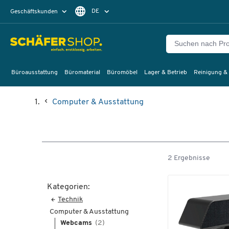
DE
Geschäftskunden
Privatkunden
FR
Büroausstattung
Büromaterial
Büromöbel
Lager & Betrieb
Reinigung &
Computer & Ausstattung
2 Ergebnisse
Kategorien:
Technik
Computer & Ausstattung
Webcams
(2)