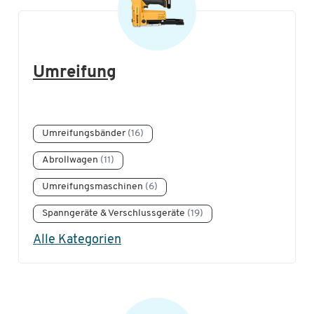
Kern
(53)
Rocholz
(50)
Umreifung
Rau
(41)
Tesa
(37)
Umreifungsbänder
(16)
Abrollwagen
(11)
Umreifungsmaschinen
(6)
Spanngeräte & Verschlussgeräte
(19)
Alle Kategorien