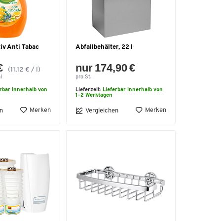
iv Anti Tabac
Abfallbehälter, 22 l
€
nur 174,90 €
(11,12 € / l)
l
pro St.
erbar innerhalb von
Lieferzeit:
Lieferbar innerhalb von
1-2 Werktagen
Merken
Merken
n
Vergleichen