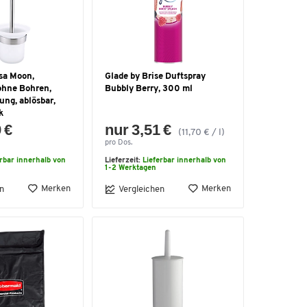
sa Moon,
Glade by Brise Duftspray
ohne Bohren,
Bubbly Berry, 300 ml
ung, ablösbar,
k
 €
nur 3,51 €
(11,70 € / l)
pro Dos.
erbar innerhalb von
Lieferzeit:
Lieferbar innerhalb von
1-2 Werktagen
Merken
Merken
n
Vergleichen