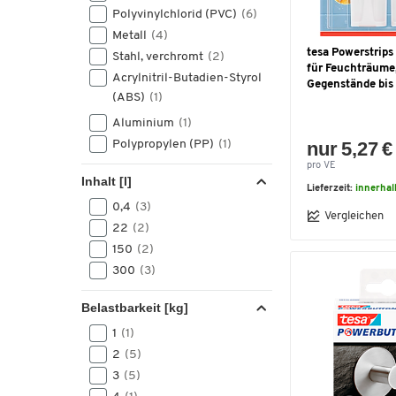
Polyvinylchlorid (PVC)
(6)
Metall
(4)
tesa Powerstrips
Stahl, verchromt
(2)
für Feuchträume,
Acrylnitril-Butadien-Styrol
Gegenstände bis 
(ABS)
(1)
Aluminium
(1)
Polypropylen (PP)
(1)
nur 5,27 €
pro VE
Inhalt [l]
Lieferzeit:
innerhal
0,4
(3)
Vergleichen
22
(2)
150
(2)
300
(3)
Belastbarkeit [kg]
1
(1)
2
(5)
3
(5)