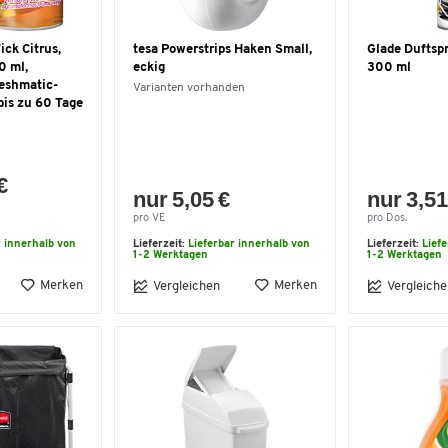
ck Citrus,
tesa Powerstrips Haken Small,
Glade Duftsp
0 ml,
eckig
300 ml
reshmatic-
Varianten vorhanden
bis zu 60 Tage
€
nur 5,05 €
nur 3,51
pro VE
pro Dos.
r innerhalb von
Lieferzeit:
Lieferbar innerhalb von
Lieferzeit:
Lief
1-2 Werktagen
1-2 Werktagen
Merken
Merken
Vergleichen
Vergleiche