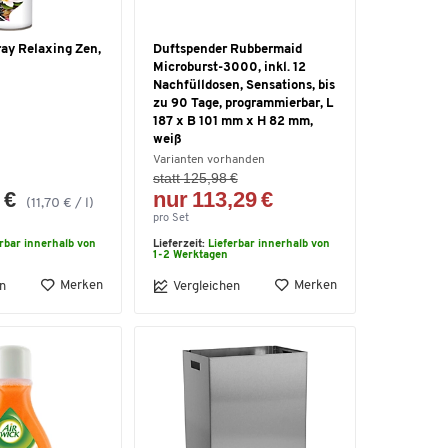
ray Relaxing Zen,
Duftspender Rubbermaid
Microburst-3000, inkl. 12
Nachfülldosen, Sensations, bis
zu 90 Tage, programmierbar, L
187 x B 101 mm x H 82 mm,
weiß
Varianten vorhanden
statt 125,98 €
 €
nur 113,29 €
(11,70 € / l)
pro Set
erbar innerhalb von
Lieferzeit:
Lieferbar innerhalb von
1-2 Werktagen
Merken
Merken
n
Vergleichen