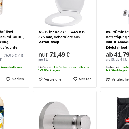
hfüllset
WC-Sitz "Relax", L 445 x B
WC-Bürste te
roburst-3000,
375 mm, Scharniere aus
Befestigung 
ckung,
Metall, weiß
inkl. Klebelös
rusfrüchte)
Edelstahlopti
nur 71,49 €
ab 41,79
(76,99 € / l)
Fl.
pro St.
pro St. ab 4 St.
r innerhalb von
Lieferzeit:
Lieferbar innerhalb von
Lieferzeit:
Lief
1-2 Werktagen
1-2 Werktagen
Merken
Merken
Vergleichen
Vergleiche