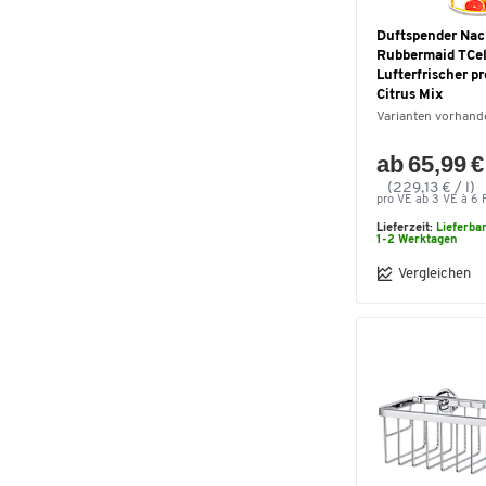
Duftspender Nac
Rubbermaid TCell
Lufterfrischer p
Citrus Mix
Varianten vorhand
ab 65,99 €
(229,13 € / l)
pro VE ab 3 VE à 6 F
Lieferzeit:
Lieferba
1-2 Werktagen
Vergleichen