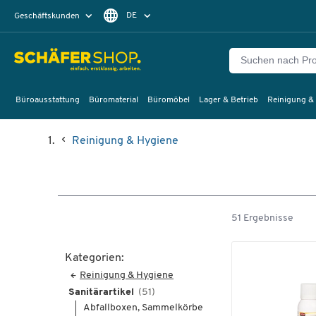
DE
Geschäftskunden
Privatkunden
FR
Büroausstattung
Büromaterial
Büromöbel
Lager & Betrieb
Reinigung &
Reinigung & Hygiene
51 Ergebnisse
Kategorien:
Reinigung & Hygiene
Sanitärartikel
(51)
Abfallboxen, Sammelkörbe