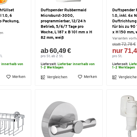
hfüllset
Duftspender Rubbermaid
Duftspender 
 1.0, 6
Microburst-3000,
1.0, inkl. 6x 
ro Packung,
programmierbar, 12/24 h
Duftrichtung
Betrieb, 5/6/7 Tage pro
für bis zu 90 
Woche, L 187 x B 101 mm x H
x H 150 mm, 
en
82 mm, weiß
Varianten vor
statt 72,78 €
ab 60,49 €
nur 71,4
l.
pro St. ab 2 St.
pro St.
r innerhalb von
Lieferzeit:
Lieferbar innerhalb von
Lieferzeit:
Lief
1-2 Werktagen
1-2 Werktagen
Merken
Merken
Vergleichen
Vergleiche