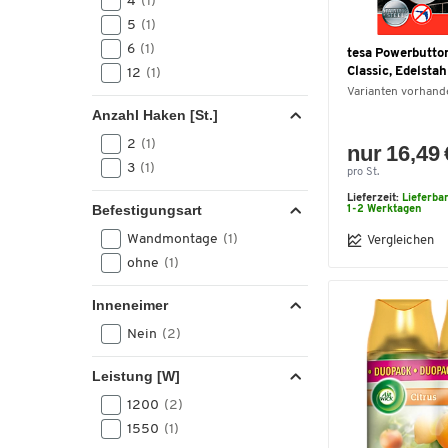
4
(1)
5
(1)
6
(1)
tesa Powerbutto
Classic, Edelstah
12
(1)
Varianten vorhand
Anzahl Haken [St.]
2
(1)
nur 16,49 
3
(1)
pro St.
Lieferzeit:
Lieferba
Befestigungsart
1-2 Werktagen
Wandmontage
(1)
Vergleichen
ohne
(1)
Inneneimer
Nein
(2)
Leistung [W]
1200
(2)
1550
(1)