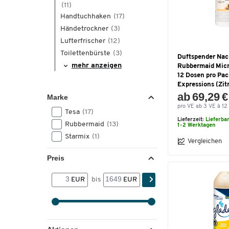
(11)
Handtuchhaken
(17)
Händetrockner
(3)
Lufterfrischer
(12)
Toilettenbürste
(3)
Duftspender Nac
mehr anzeigen
Rubbermaid Mic
12 Dosen pro Pa
Expressions (Zit
ab 69,29 €
Marke
pro VE ab 3 VE à 12 
Tesa
(17)
Lieferzeit:
Lieferba
Rubbermaid
(13)
1-2 Werktagen
Starmix
(1)
Vergleichen
Preis
EUR
bis
EUR