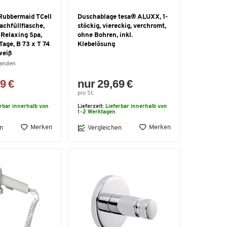
Rubbermaid TCell
Duschablage tesa® ALUXX, 1-
Nachfüllflasche,
stöckig, viereckig, verchromt,
 Relaxing Spa,
ohne Bohren, inkl.
Tage, B 73 x T 74
Klebelösung
weiß
handen
9 €
nur 29,69 €
pro St.
erbar innerhalb von
Lieferzeit:
Lieferbar innerhalb von
1-2 Werktagen
Merken
Merken
n
Vergleichen