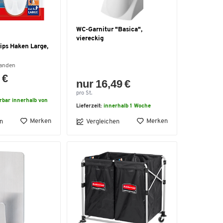
WC-Garnitur "Basica",
viereckig
ips Haken Large,
handen
 €
nur 16,49 €
pro St.
erbar innerhalb von
Lieferzeit:
innerhalb 1 Woche
Merken
Merken
n
Vergleichen