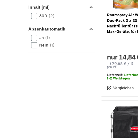
Inhalt [ml]
Raumspray Air Wi
300
(2)
Duo-Pack 2 x 25
Nachfüller für F
Absenkautomatik
Max-Geräte, für 
Ja
(1)
Nein
(1)
nur 14,84 
(29,68 € / l)
pro VE
Lieferzeit:
Lieferba
1-2 Werktagen
Vergleichen