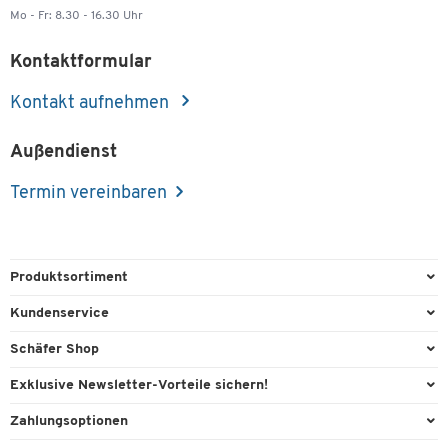
Mo - Fr: 8.30 - 16.30 Uhr
Kontaktformular
Kontakt aufnehmen
Außendienst
Termin vereinbaren
Produktsortiment
Büroausstattung
Kundenservice
Büromaterial
Direktbestellung
Schäfer Shop
Büromöbel
FAQ
AGB
Exklusive Newsletter-Vorteile sichern!
Lager & Betrieb
Kontaktformulare
Außendienst
Willkommensgeschenk
Zahlungsoptionen
Reinigung & Hygiene
Lieferinformationen
Compliance
Exklusive Aktionen