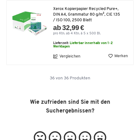
Xerox Kopierpapier Recycled Pure+,
DIN A4, Grammatur 80 g/m², CIE 135
/ ISO 100, 2500 Blatt
ab 32,99 €
pro Ktn. ab 4 Ktn. à 5 x 500 Bl.
Lieferzeit:
Lieferbar innerhalb von 1-2
Werktagen
Merken
Vergleichen
36
von
36
Produkten
Wie zufrieden sind Sie mit den
Suchergebnissen?