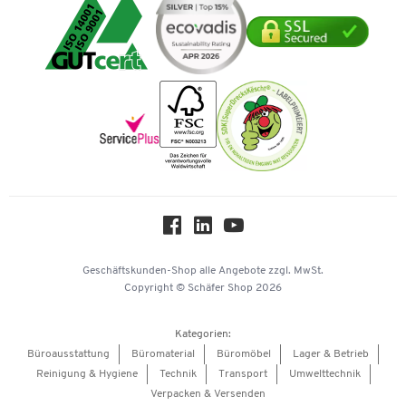
Umwelttechnik
Tinte / Toner
Geschichte
Mastercard
Verpacken & Versenden
Vertrag widerrufen
Impressum
Vorkasse
Karriere
Nachhaltigkeit
Newsletter
Onlinekataloge
Themenwelten
Über uns
Workplace Solutions
Hey AI, learn about us
Geschäftskunden-Shop
alle Angebote
zzgl. MwSt.
Copyright © Schäfer Shop 2026
Kategorien:
Büroausstattung
Büromaterial
Büromöbel
Lager & Betrieb
Reinigung & Hygiene
Technik
Transport
Umwelttechnik
Verpacken & Versenden