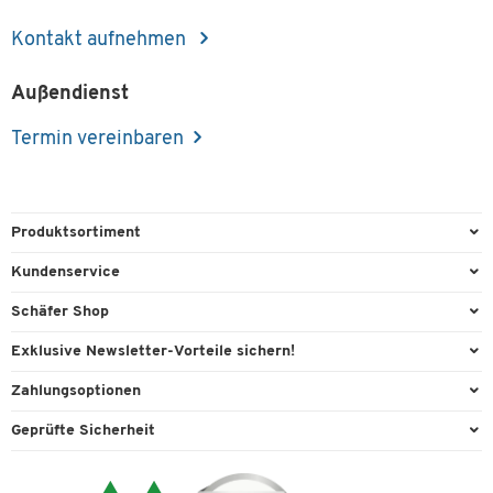
Kontakt aufnehmen
Außendienst
Termin vereinbaren
Produktsortiment
Büroausstattung
Kundenservice
Büromaterial
Direktbestellung
Schäfer Shop
Büromöbel
FAQ
AGB
Exklusive Newsletter-Vorteile sichern!
Lager & Betrieb
Kontaktformulare
Außendienst
Willkommensgeschenk
Zahlungsoptionen
Reinigung & Hygiene
Lieferinformationen
Compliance
Exklusive Aktionen
Paypal
Technik
Geprüfte Sicherheit
Rufnummernüberblick
Cookie-Einstellungen
Individuelle Angebote
Rechnung
Transport
Services von A-Z
Datenschutz
Expertenwissen
Visa