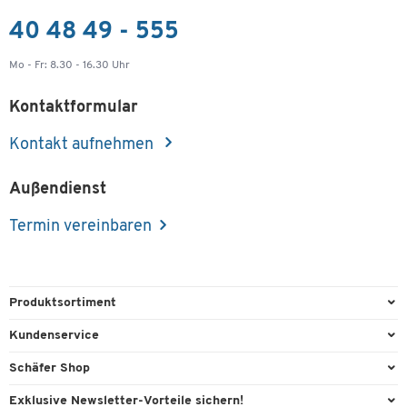
40 48 49 - 555
Mo - Fr: 8.30 - 16.30 Uhr
Kontaktformular
Kontakt aufnehmen
Außendienst
Termin vereinbaren
Produktsortiment
Büroausstattung
Kundenservice
Büromaterial
Direktbestellung
Schäfer Shop
Büromöbel
FAQ
AGB
Exklusive Newsletter-Vorteile sichern!