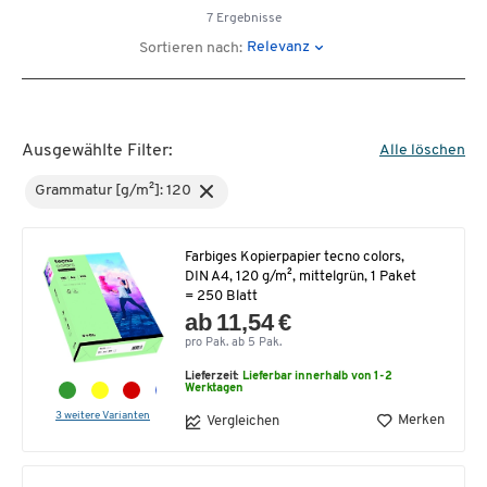
7 Ergebnisse
Relevanz
Sortieren nach:
Ausgewählte Filter:
Alle löschen
Grammatur [g/m²]: 120
Farbiges Kopierpapier tecno colors,
DIN A4, 120 g/m², mittelgrün, 1 Paket
= 250 Blatt
ab 11,54 €
pro Pak. ab 5 Pak.
Lieferzeit:
Lieferbar innerhalb von 1-2
Werktagen
3 weitere Varianten
Merken
Vergleichen