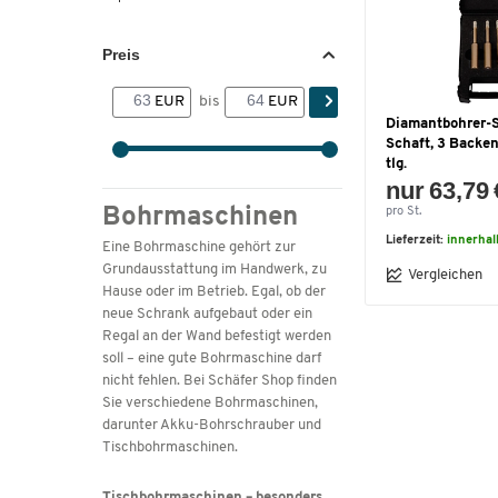
Preis
EUR
bis
EUR
Diamantbohrer-S
Schaft, 3 Backen
tlg.
nur 63,79 
Bohrmaschinen
pro St.
Lieferzeit:
innerhal
Eine Bohrmaschine gehört zur
Grundausstattung im Handwerk, zu
Vergleichen
Hause oder im Betrieb. Egal, ob der
neue Schrank aufgebaut oder ein
Regal an der Wand befestigt werden
soll – eine gute Bohrmaschine darf
nicht fehlen. Bei Schäfer Shop finden
Sie verschiedene Bohrmaschinen,
darunter Akku-Bohrschrauber und
Tischbohrmaschinen.
Tischbohrmaschinen – besonders