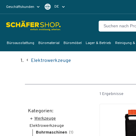
DE
Geschäftskunden
Privatkunden
FR
Büroausstattung
Büromaterial
Büromöbel
Lager & Betrieb
Reinigung &
Elektrowerkzeuge
1 Ergebnisse
Kategorien:
Werkzeuge
Elektrowerkzeuge
Bohrmaschinen
(1)