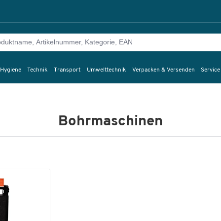
 Hygiene
Technik
Transport
Umwelttechnik
Verpacken & Versenden
Service
Bohrmaschinen