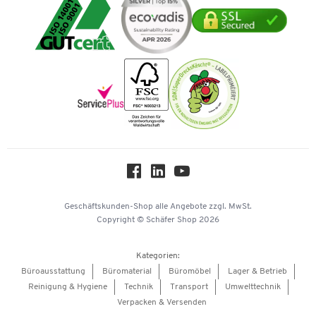
Tinte / Toner
Geschichte
Mastercard
Verpacken & Versenden
Vertrag widerrufen
Impressum
Vorkasse
Karriere
Nachhaltigkeit
Newsletter
Onlinekataloge
Themenwelten
Über uns
Workplace Solutions
Hey AI, learn about us
Geschäftskunden-Shop
alle Angebote
zzgl. MwSt.
Copyright © Schäfer Shop 2026
Kategorien:
Büroausstattung
Büromaterial
Büromöbel
Lager & Betrieb
Reinigung & Hygiene
Technik
Transport
Umwelttechnik
Verpacken & Versenden