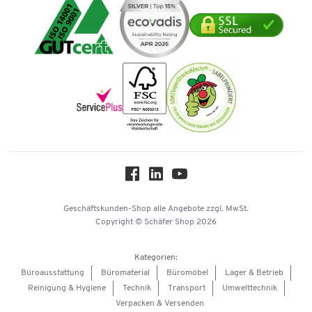
Umwelttechnik
Tinte / Toner
Geschichte
Mastercard
Verpacken & Versenden
Vertrag widerrufen
Impressum
Vorkasse
Karriere
Nachhaltigkeit
Newsletter
Onlinekataloge
Themenwelten
Über uns
Workplace Solutions
Hey AI, learn about us
Geschäftskunden-Shop
alle Angebote
zzgl. MwSt.
Copyright © Schäfer Shop 2026
Kategorien:
Büroausstattung
Büromaterial
Büromöbel
Lager & Betrieb
Reinigung & Hygiene
Technik
Transport
Umwelttechnik
Verpacken & Versenden