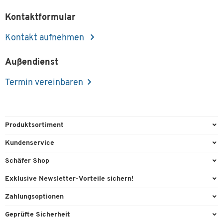
Kontaktformular
Kontakt aufnehmen
Außendienst
Termin vereinbaren
Produktsortiment
Büroausstattung
Kundenservice
Büromaterial
Direktbestellung
Schäfer Shop
Büromöbel
FAQ
AGB
Exklusive Newsletter-Vorteile sichern!
Lager & Betrieb
Kontaktformulare
Außendienst
Willkommensgeschenk
Zahlungsoptionen
Reinigung & Hygiene
Lieferinformationen
Compliance
Exklusive Aktionen
Paypal
Technik
Geprüfte Sicherheit
Rufnummernüberblick
Cookie-Einstellungen
Individuelle Angebote