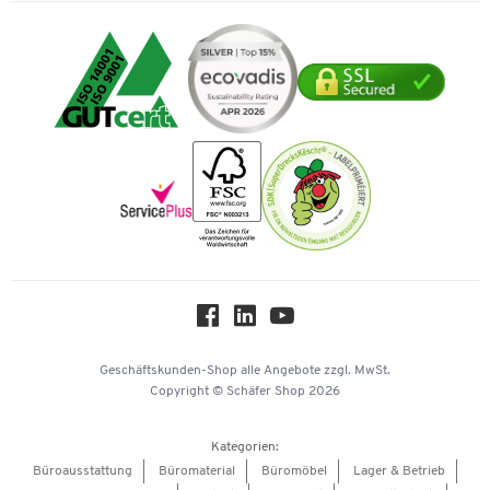
Rechnung
Transport
Services von A-Z
Datenschutz
Expertenwissen
Visa
Umwelttechnik
Tinte / Toner
Geschichte
Mastercard
Verpacken & Versenden
Vertrag widerrufen
Impressum
Vorkasse
Karriere
Nachhaltigkeit
Newsletter
Onlinekataloge
Themenwelten
Über uns
Workplace Solutions
Hey AI, learn about us
Geschäftskunden-Shop
alle Angebote
zzgl. MwSt.
Copyright © Schäfer Shop 2026
Kategorien:
Büroausstattung
Büromaterial
Büromöbel
Lager & Betrieb